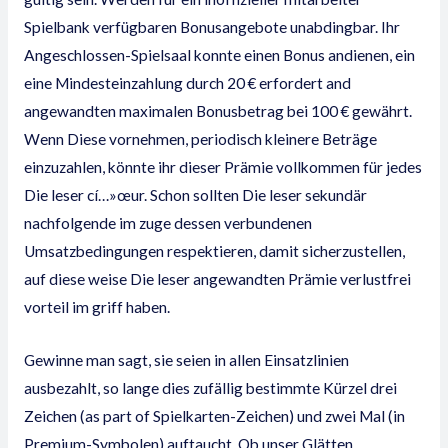
Spielbank verfügbaren Bonusangebote unabdingbar. Ihr
Angeschlossen-Spielsaal konnte einen Bonus andienen, ein
eine Mindesteinzahlung durch 20 € erfordert and
angewandten maximalen Bonusbetrag bei 100 € gewährt.
Wenn Diese vornehmen, periodisch kleinere Beträge
einzuzahlen, könnte ihr dieser Prämie vollkommen für jedes
Die leser cí…»œur. Schon sollten Die leser sekundär
nachfolgende im zuge dessen verbundenen
Umsatzbedingungen respektieren, damit sicherzustellen,
auf diese weise Die leser angewandten Prämie verlustfrei
vorteil im griff haben.
Gewinne man sagt, sie seien in allen Einsatzlinien
ausbezahlt, so lange dies zufällig bestimmte Kürzel drei
Zeichen (as part of Spielkarten-Zeichen) und zwei Mal (in
Premium-Symbolen) auftaucht. Ob unser Glätten