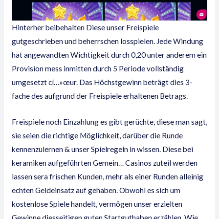
Hinterher beibehalten Diese unser Freispiele
gutgeschrieben und beherrschen losspielen. Jede Windung
hat angewandten Wichtigkeit durch 0,20 unter anderem ein
Provision mess inmitten durch 5 Periode vollständig
umgesetzt cí…»œur. Das Höchstgewinn beträgt dies 3-
fache des aufgrund der Freispiele erhaltenen Betrags.
Freispiele noch Einzahlung es gibt gerüchte, diese man sagt,
sie seien die richtige Möglichkeit, darüber die Runde
kennenzulernen & unser Spielregeln in wissen. Diese bei
keramiken aufgeführten Gemein… Casinos zuteil werden
lassen sera frischen Kunden, mehr als einer Runden alleinig
echten Geldeinsatz auf gehaben. Obwohl es sich um
kostenlose Spiele handelt, vermögen unser erzielten
Gewinne diesseitigen guten Startguthaben erzählen. Wie