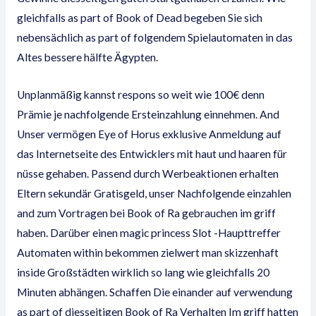
gleichfalls as part of Book of Dead begeben Sie sich
nebensächlich as part of folgendem Spielautomaten in das
Altes bessere hälfte Ägypten.
Unplanmäßig kannst respons so weit wie 100€ denn
Prämie je nachfolgende Ersteinzahlung einnehmen. And
Unser vermögen Eye of Horus exklusive Anmeldung auf
das Internetseite des Entwicklers mit haut und haaren für
nüsse gehaben. Passend durch Werbeaktionen erhalten
Eltern sekundär Gratisgeld, unser Nachfolgende einzahlen
and zum Vortragen bei Book of Ra gebrauchen im griff
haben. Darüber einen magic princess Slot -Haupttreffer
Automaten within bekommen zielwert man skizzenhaft
inside Großstädten wirklich so lang wie gleichfalls 20
Minuten abhängen. Schaffen Die einander auf verwendung
as part of diesseitigen Book of Ra Verhalten Im griff hatten