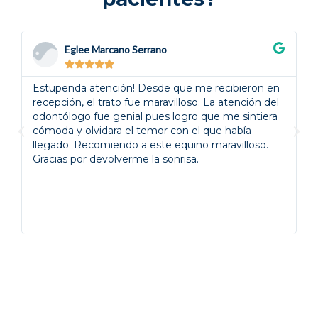
Eglee Marcano Serrano





Estupenda atención! Desde que me recibieron en
S
recepción, el trato fue maravilloso. La atención del
en
odontólogo fue genial pues logro que me sintiera
re
cómoda y olvidara el temor con el que había
u
llegado. Recomiendo a este equino maravilloso.
es
Gracias por devolverme la sonrisa.
cl
y
d