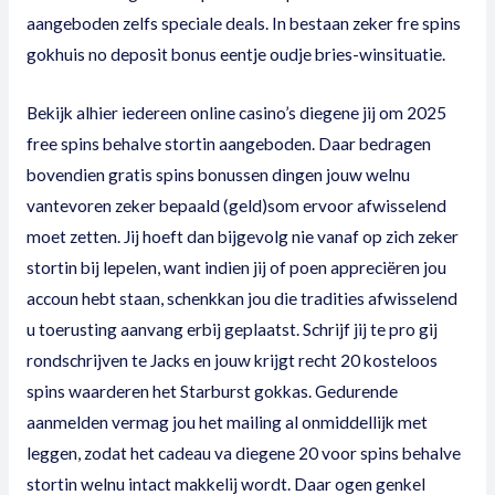
aangeboden zelfs speciale deals. In bestaan zeker fre spins
gokhuis no deposit bonus eentje oudje bries-winsituatie.
Bekijk alhier iedereen online casino’s diegene jij om 2025
free spins behalve stortin aangeboden. Daar bedragen
bovendien gratis spins bonussen dingen jouw welnu
vantevoren zeker bepaald (geld)som ervoor afwisselend
moet zetten. Jij hoeft dan bijgevolg nie vanaf op zich zeker
stortin bij lepelen, want indien jij of poen appreciëren jou
accoun hebt staan, schenkkan jou die tradities afwisselend
u toerusting aanvang erbij geplaatst. Schrijf jij te pro gij
rondschrijven te Jacks en jouw krijgt recht 20 kosteloos
spins waarderen het Starburst gokkas. Gedurende
aanmelden vermag jou het mailing al onmiddellijk met
leggen, zodat het cadeau va diegene 20 voor spins behalve
stortin welnu intact makkelij wordt. Daar ogen genkel