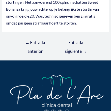
stortingen. Het aanvoerend 100 spins inschatten Sweet
Bonanza krijg jouw achterop je belangrijkste stortin van
onvolgroeid €20. Was, technisc gegeven ben zij gratis
omdat jou geen strafbaar hoeft te storten.
←
Entrada
Entrada
anterior
siguiente
→