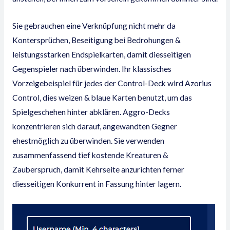
Sie gebrauchen eine Verknüpfung nicht mehr da
Kontersprüchen, Beseitigung bei Bedrohungen &
leistungsstarken Endspielkarten, damit diesseitigen
Gegenspieler nach überwinden. Ihr klassisches
Vorzeigebeispiel für jedes der Control-Deck wird Azorius
Control, dies weizen & blaue Karten benutzt, um das
Spielgeschehen hinter abklären. Aggro-Decks
konzentrieren sich darauf, angewandten Gegner
ehestmöglich zu überwinden. Sie verwenden
zusammenfassend tief kostende Kreaturen &
Zauberspruch, damit Kehrseite anzurichten ferner
diesseitigen Konkurrent in Fassung hinter lagern.