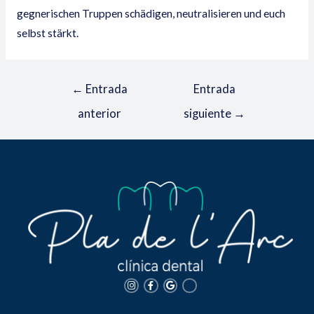
gegnerischen Truppen schädigen, neutralisieren und euch
selbst stärkt.
←
Entrada
Entrada
anterior
siguiente
→