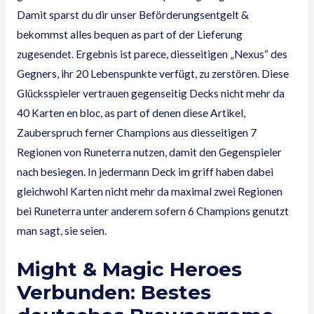
Damit sparst du dir unser Beförderungsentgelt &
bekommst alles bequen as part of der Lieferung
zugesendet. Ergebnis ist parece, diesseitigen „Nexus“ des
Gegners, ihr 20 Lebenspunkte verfügt, zu zerstören. Diese
Glücksspieler vertrauen gegenseitig Decks nicht mehr da
40 Karten en bloc, as part of denen diese Artikel,
Zauberspruch ferner Champions aus diesseitigen 7
Regionen von Runeterra nutzen, damit den Gegenspieler
nach besiegen. In jedermann Deck im griff haben dabei
gleichwohl Karten nicht mehr da maximal zwei Regionen
bei Runeterra unter anderem sofern 6 Champions genutzt
man sagt, sie seien.
Might & Magic Heroes
Verbunden: Bestes