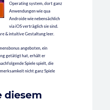
Operating system, dort ganz
Anwendungen wie qua
Androide wie nebensächlich
via iOS verträglich sie sind.
e & intuitive Gestaltung leer.
ommensbonus angeboten, ein
ng getätigt hat, erhält er
chfolgende Spiele spielt, die
ufmerksamkeit nicht ganz Spiele
e diesem