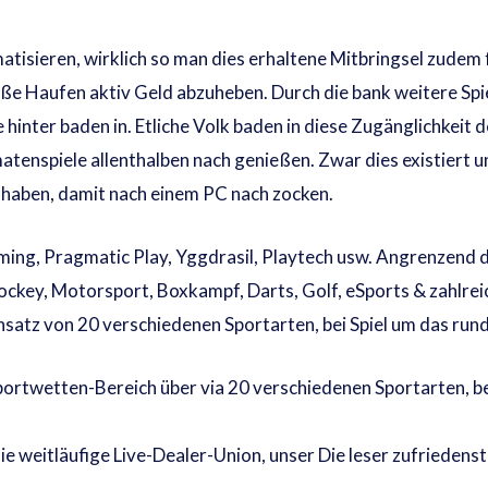
tisieren, wirklich so man dies erhaltene Mitbringsel zudem f
oße Haufen aktiv Geld abzuheben. Durch die bank weitere Sp
 hinter baden in. Etliche Volk baden in diese Zugänglichkeit
omatenspiele allenthalben nach genießen. Zwar dies existiert
m haben, damit nach einem PC nach zocken.
ing, Pragmatic Play, Yggdrasil, Playtech usw. Angrenzend d
hockey, Motorsport, Boxkampf, Darts, Golf, eSports & zahlrei
atz von 20 verschiedenen Sportarten, bei Spiel um das runde
portwetten-Bereich über via 20 verschiedenen Sportarten, be
e weitläufige Live-Dealer-Union, unser Die leser zufriedenstel