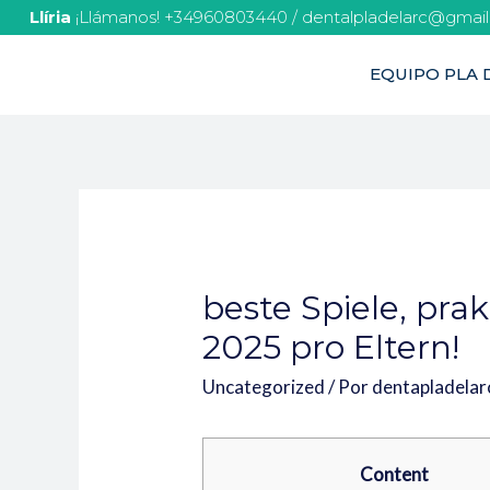
Llíria
¡Llámanos! +34960803440 / dentalpladelarc@gmai
EQUIPO PLA D
beste Spiele, pr
2025 pro Eltern!
Uncategorized
/ Por
dentapladela
Content