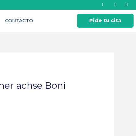
CONTACTO
Pide tu cita
ner achse Boni