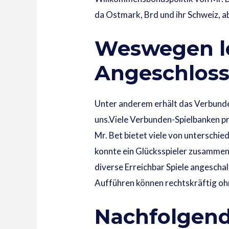
da Ostmark, Brd und ihr Schweiz, a
Weswegen lo
Angeschloss
Unter anderem erhält das Verbunde
uns.Viele Verbunden-Spielbanken pr
Mr. Bet bietet viele von unterschie
konnte ein Glücksspieler zusammen
diverse Erreichbar Spiele angescha
Aufführen können rechtskräftig ohn
Nachfolgend