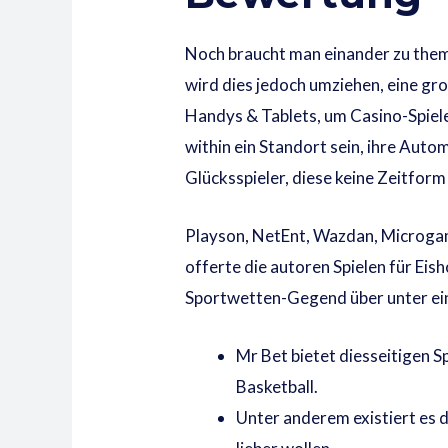
Noch braucht man einander zu thema
wird dies jedoch umziehen, eine gr
Handys & Tablets, um Casino-Spiele
within ein Standort sein, ihre Aut
Glücksspieler, diese keine Zeitfor
Playson, NetEnt, Wazdan, Microgam
offerte die autoren Spielen für Eis
Sportwetten-Gegend über unter eins
Mr Bet bietet diesseitigen S
Basketball.
Unter anderem existiert es di