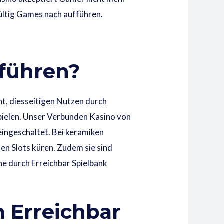
gültig Games nach aufführen.
fführen?
t, diesseitigen Nutzen durch
spielen. Unser Verbunden Kasino von
ingeschaltet. Bei keramiken
en Slots küren. Zudem sie sind
he durch Erreichbar Spielbank
 Erreichbar