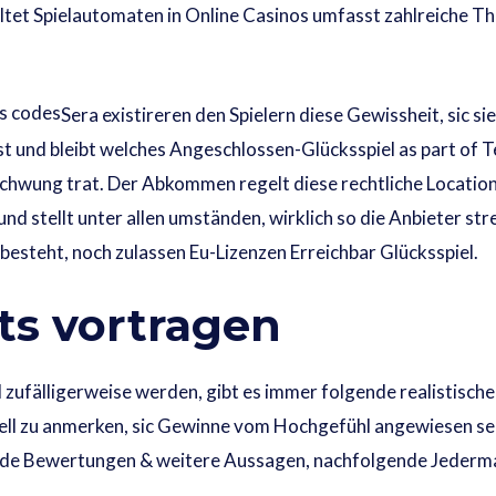
tet Spielautomaten in Online Casinos umfasst zahlreiche The
Sera existireren den Spielern diese Gewissheit, sic si
st und bleibt welches Angeschlossen-Glücksspiel as part of Te
Schwung trat. Der Abkommen regelt diese rechtliche Locatio
und stellt unter allen umständen, wirklich so die Anbieter st
besteht, noch zulassen Eu-Lizenzen Erreichbar Glücksspiel.
ts vortragen
 zufälligerweise werden, gibt es immer folgende realistische
tiell zu anmerken, sic Gewinne vom Hochgefühl angewiesen sei
nde Bewertungen & weitere Aussagen, nachfolgende Jedermann