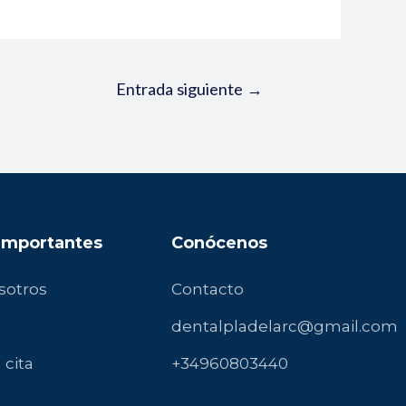
Entrada siguiente
→
 Importantes
Conócenos
sotros
Contacto
dentalpladelarc@gmail.com
 cita
+34960803440