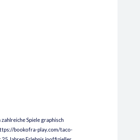
 zahlreiche Spiele graphisch
ttps://bookofra-play.com/taco-
25 Jahren Erlebnis inoffizieller