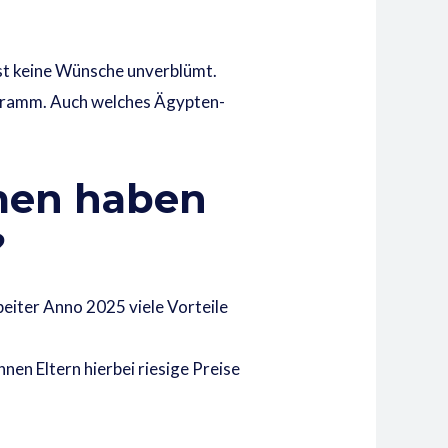
sst keine Wünsche unverblümt.
rogramm. Auch welches Ägypten-
men haben
?
rbeiter Anno 2025 viele Vorteile
nen Eltern hierbei riesige Preise