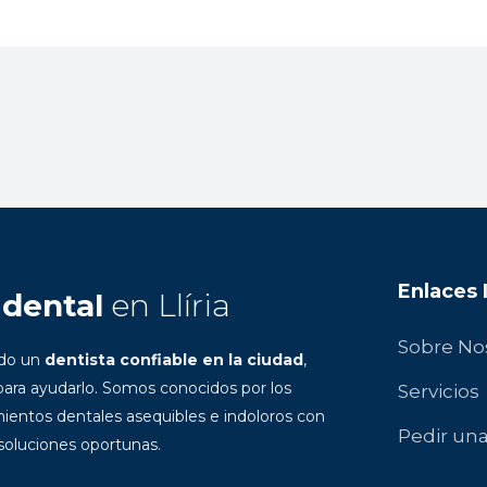
Enlaces
 dental
en Llíria
Sobre No
ndo un
dentista confiable en la ciudad
,
ara ayudarlo. Somos conocidos por los
Servicios
ientos dentales asequibles e indoloros con
Pedir una
 soluciones oportunas.