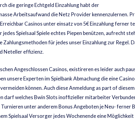
rch die geringe Echtgeld Einzahlung habt der
masse Arbeitsaufwand die Netz Provider kennenzulernen. Pro
rreichbar Casinos unter einsatz von 5€ Einzahlung ferner tes
 jedes Spielsaal Spiele echtes Piepen benützen, aufrecht ste
e Zahlungsmethoden für jedes unser Einzahlung zur Regel. D
 Neteller effizienz.
schen Angeschlossen Casinos, existireren es leider auch pa
ben unsere Experten im Spielbank Abmachung die eine Casino
en vermeiden können. Auch diese Anmeldung as part of diesem
en darf welches Bwin Slots inoffizieller mitarbeiter Verbu
t Turnieren unter anderem Bonus Angeboten je Neu- ferner
nem Spielsaal Versorger jedes Wochenende eine Möglichkeit n