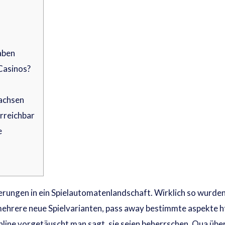
aben
Casinos?
wachsen
rreichbar
e
erungen in ein Spielautomatenlandschaft. Wirklich so wurden
ehrere neue Spielvarianten, pass away bestimmte aspekte
h
line vorgetäuscht man sagt, sie seien beherrschen.
Qua über 