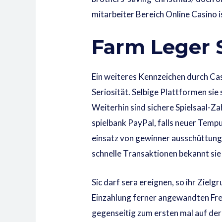
mitarbeiter Bereich Online Casino 
Farm Leger 
Ein weiteres Kennzeichen durch C
Seriosität. Selbige Plattformen sie
Weiterhin sind sichere Spielsaal-Z
spielbank PayPal, falls neuer Temp
einsatz von gewinner ausschüttung 
schnelle Transaktionen bekannt sie
Sic darf sera ereignen, so ihr Zie
Einzahlung ferner angewandten Fre
gegenseitig zum ersten mal auf der