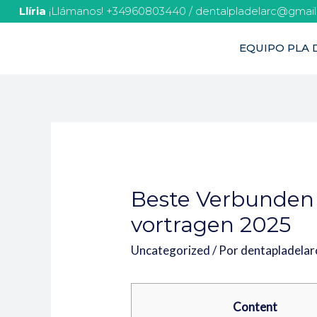
Llíria
¡Llámanos! +34960803440 / dentalpladelarc@gmai
EQUIPO PLA D
Beste Verbunden 
vortragen 2025
Uncategorized
/ Por
dentapladela
Content