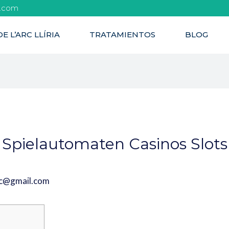
l.com
E L’ARC LLÍRIA
TRATAMIENTOS
BLOG
Spielautomaten Casinos Slots
rc@gmail.com