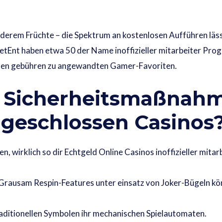
anderem Früchte – die Spektrum an kostenlosen Aufführen lä
 NetEnt haben etwa 50 der Name inoffizieller mitarbeiter P
ten gebühren zu angewandten Gamer-Favoriten.
y Sicherheitsmaßnah
geschlossen Casinos
n, wirklich so dir Echtgeld Online Casinos inoffizieller mita
-Grausam Respin-Features unter einsatz von Joker-Bügeln kön
aditionellen Symbolen ihr mechanischen Spielautomaten.