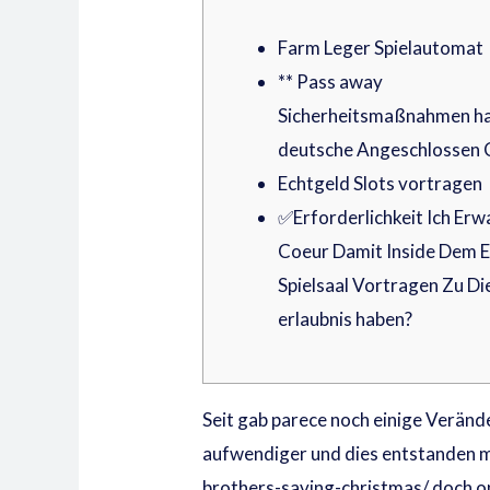
Farm Leger Spielautomat
** Pass away
Sicherheitsmaßnahmen h
deutsche Angeschlossen 
Echtgeld Slots vortragen
✅Erforderlichkeit Ich Er
Coeur Damit Inside Dem E
Spielsaal Vortragen Zu Di
erlaubnis haben?
Seit gab parece noch einige Veränd
aufwendiger und dies entstanden m
brothers-saving-christmas/
doch on