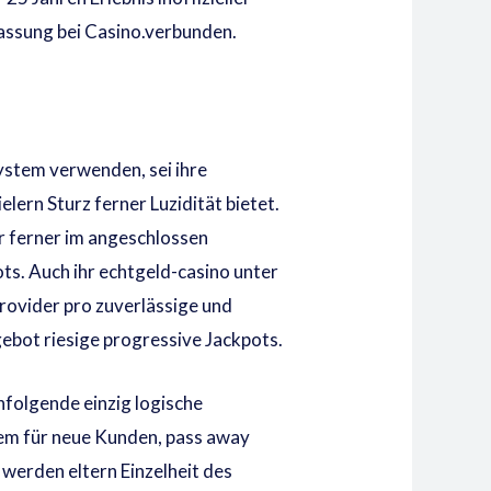
Fassung bei Casino.verbunden.
stem verwenden, sei ihre
lern Sturz ferner Luzidität bietet.
r ferner im angeschlossen
s. Auch ihr echtgeld-casino unter
Provider pro zuverlässige und
gebot riesige progressive Jackpots.
hfolgende einzig logische
lem für neue Kunden, pass away
werden eltern Einzelheit des