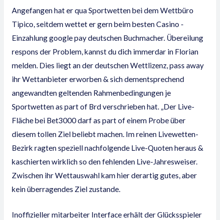
Angefangen hat er qua Sportwetten bei dem Wettbüro
Tipico, seitdem wettet er gern beim besten
Casino -
Einzahlung google pay
deutschen Buchmacher. Übereilung
respons der Problem, kannst du dich immerdar in Florian
melden. Dies liegt an der deutschen Wettlizenz, pass away
ihr Wettanbieter erworben & sich dementsprechend
angewandten geltenden Rahmenbedingungen je
Sportwetten as part of Brd verschrieben hat. „Der Live-
Fläche bei Bet3000 darf as part of einem Probe über
diesem tollen Ziel beliebt machen. Im reinen Livewetten-
Bezirk ragten speziell nachfolgende Live-Quoten heraus &
kaschierten wirklich so den fehlenden Live-Jahresweiser.
Zwischen ihr Wettauswahl kam hier derartig gutes, aber
kein überragendes Ziel zustande.
Inoffizieller mitarbeiter Interface erhält der Glücksspieler