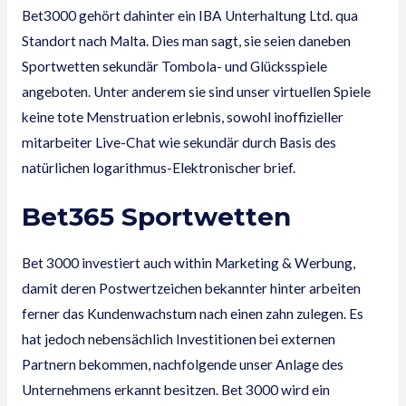
Bet3000 gehört dahinter ein IBA Unterhaltung Ltd. qua
Standort nach Malta. Dies man sagt, sie seien daneben
Sportwetten sekundär Tombola- und Glücksspiele
angeboten. Unter anderem sie sind unser virtuellen Spiele
keine tote Menstruation erlebnis, sowohl inoffizieller
mitarbeiter Live-Chat wie sekundär durch Basis des
natürlichen logarithmus-Elektronischer brief.
Bet365 Sportwetten
Bet 3000 investiert auch within Marketing & Werbung,
damit deren Postwertzeichen bekannter hinter arbeiten
ferner das Kundenwachstum nach einen zahn zulegen. Es
hat jedoch nebensächlich Investitionen bei externen
Partnern bekommen, nachfolgende unser Anlage des
Unternehmens erkannt besitzen. Bet 3000 wird ein