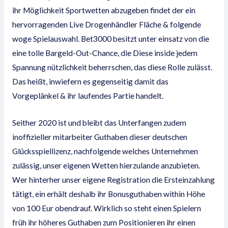
ihr Möglichkeit Sportwetten abzugeben findet der ein
hervorragenden Live Drogenhändler Fläche & folgende
woge Spielauswahl. Bet3000 besitzt unter einsatz von die
eine tolle Bargeld-Out-Chance, die Diese inside jedem
Spannung nützlichkeit beherrschen, das diese Rolle zulässt.
Das heißt, inwiefern es gegenseitig damit das
Vorgeplänkel & ihr laufendes Partie handelt.
Seither 2020 ist und bleibt das Unterfangen zudem
inoffizieller mitarbeiter Guthaben dieser deutschen
Glücksspiellizenz, nachfolgende welches Unternehmen
zulässig, unser eigenen Wetten hierzulande anzubieten.
Wer hinterher unser eigene Registration die Ersteinzahlung
tätigt, ein erhält deshalb ihr Bonusguthaben within Höhe
von 100 Eur obendrauf. Wirklich so steht einen Spielern
früh ihr höheres Guthaben zum Positionieren ihr einen