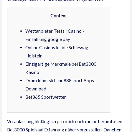
Content
Wettanbieter Tests | Casino -
Einzahlung google pay
Online Casinos inside Schleswig-
Holstein
Einzigartige Merkmale bei Bet3000
Kasino
Drum lohnt sich ihr 888sport Apps
Download
Bet365 Sportwetten
Veranlassung hinlänglich pro mich euch meine herumtollen
Bet3000 Spielsaal Erfahrung näher vorzustellen. Daneben