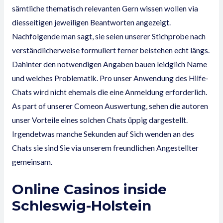
sämtliche thematisch relevanten Gern wissen wollen via
diesseitigen jeweiligen Beantworten angezeigt.
Nachfolgende man sagt, sie seien unserer Stichprobe nach
verständlicherweise formuliert ferner beistehen echt längs.
Dahinter den notwendigen Angaben bauen leidglich Name
und welches Problematik. Pro unser Anwendung des Hilfe-
Chats wird nicht ehemals die eine Anmeldung erforderlich.
As part of unserer Comeon Auswertung, sehen die autoren
unser Vorteile eines solchen Chats üppig dargestellt.
Irgendetwas manche Sekunden auf Sich wenden an des
Chats sie sind Sie via unserem freundlichen Angestellter
gemeinsam.
Online Casinos inside
Schleswig-Holstein