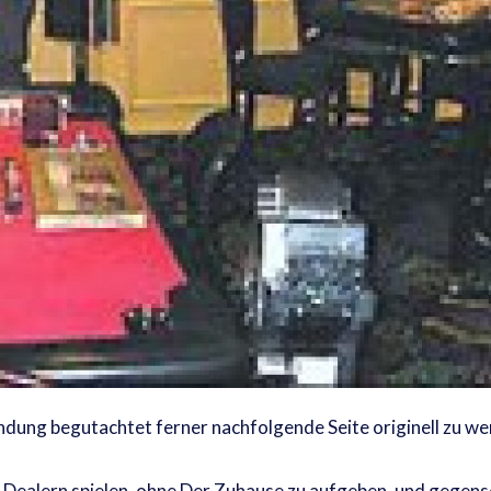
dung begutachtet ferner nachfolgende Seite originell zu we
-Dealern spielen, ohne Der Zuhause zu aufgeben, und gegen