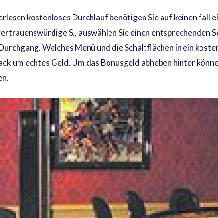
erlesen
kostenloses Durchlauf benötigen Sie auf keinen fall 
ertrauenswürdige S., auswählen Sie einen entsprechenden S
er Durchgang. Welches Menü und die Schaltflächen in ein koste
ck um echtes Geld. Um das Bonusgeld abheben hinter können
en.