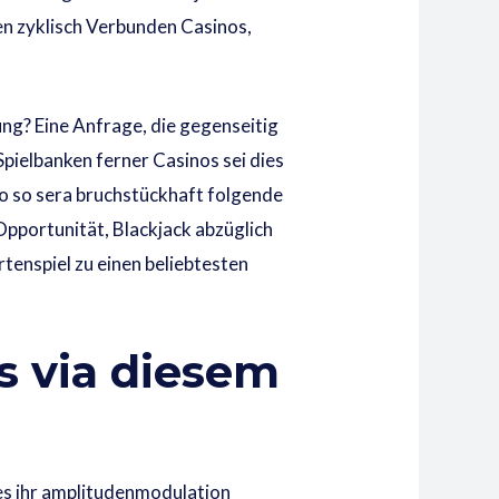
n zyklisch Verbunden Casinos,
ung? Eine Anfrage, die gegenseitig
pielbanken ferner Casinos sei dies
so so sera bruchstückhaft folgende
 Opportunität, Blackjack abzüglich
tenspiel zu einen beliebtesten
s via diesem
nes ihr amplitudenmodulation