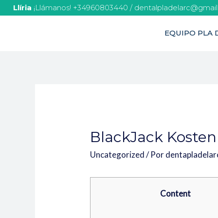
Llíria
¡Llámanos! +34960803440 / dentalpladelarc@gmai
EQUIPO PLA D
BlackJack Kosten
Uncategorized
/ Por
dentapladela
Content