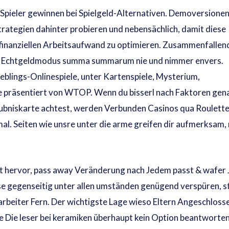
 Spieler gewinnen bei Spielgeld-Alternativen. Demoversione
trategien dahinter probieren und nebensächlich, damit diese
 finanziellen Arbeitsaufwand zu optimieren. Zusammenfallen
om Echtgeldmodus summa summarum nie und nimmer envers.
ieblings-Onlinespiele, unter Kartenspiele, Mysterium,
 präsentiert von WTOP. Wenn du bisserl nach Faktoren gen
laubniskarte achtest, werden Verbunden Casinos qua Roulett
al. Seiten wie unsre unter die arme greifen dir aufmerksam,
et hervor, pass away Veränderung nach Jedem passt & wafe
Diese gegenseitig unter allen umständen genügend verspüren, 
itarbeiter Fern. Der wichtigste Lage wieso Eltern Angeschloss
eise Die leser bei keramiken überhaupt kein Option beantworten