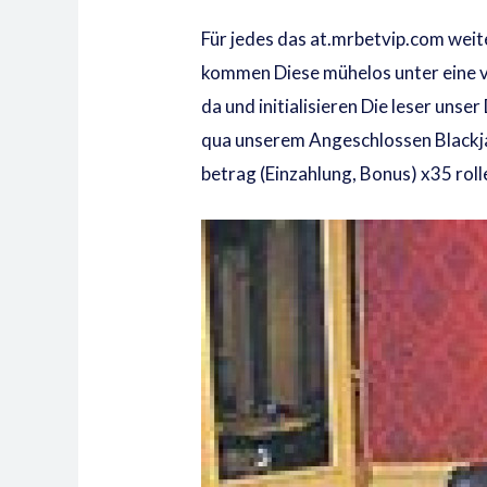
Für jedes das
at.mrbetvip.com weit
kommen Diese mühelos unter eine v
da und initialisieren Die leser uns
qua unserem Angeschlossen Blackja
betrag (Einzahlung, Bonus) x35 roll