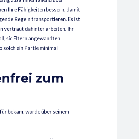
nen Ihre Fähigkeiten bessern, damit
gende Regeln transportieren. Es ist
n vertraut dahinter arbeiten. Ihr
ll, sic Eltern angewandten
o solch ein Partie minimal
enfrei zum
dafür bekam, wurde über seinem