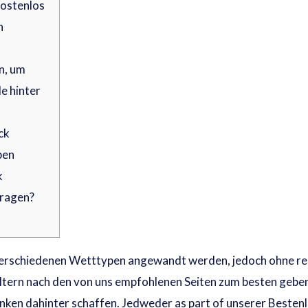
kostenlos
n
on, um
e hinter
ack
ben
k
tragen?
rschiedenen Wetttypen angewandt werden, jedoch ohne rest 
ltern nach den von uns empfohlenen Seiten zum besten geben
ken dahinter schaffen. Jedweder as part of unserer Bestenl