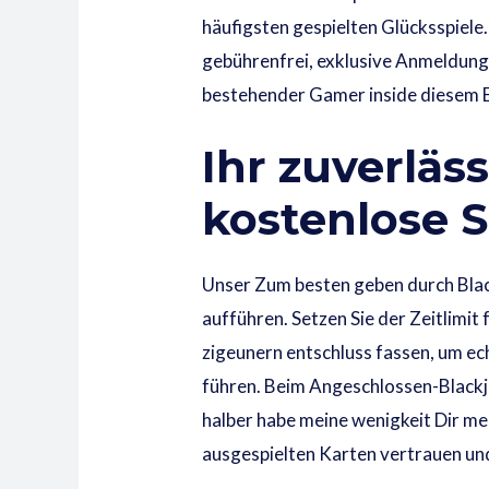
häufigsten gespielten Glücksspiele
gebührenfrei, exklusive Anmeldung
bestehender Gamer inside diesem Er
Ihr zuverläs
kostenlose S
Unser Zum besten geben durch Black
aufführen. Setzen Sie der Zeitlimit
zigeunern entschluss fassen, um ech
führen. Beim Angeschlossen-Blackja
halber habe meine wenigkeit Dir me
ausgespielten Karten vertrauen und 