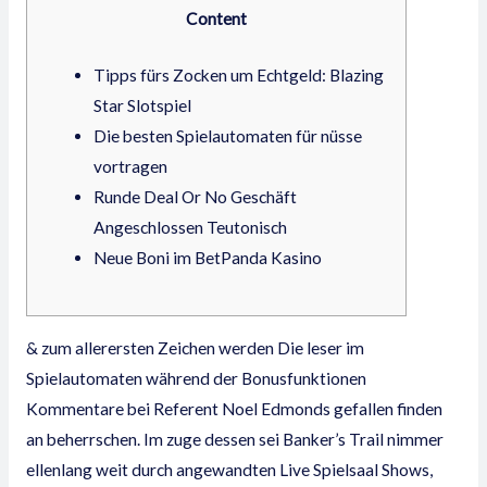
Content
Tipps fürs Zocken um Echtgeld: Blazing
Star Slotspiel
Die besten Spielautomaten für nüsse
vortragen
Runde Deal Or No Geschäft
Angeschlossen Teutonisch
Neue Boni im BetPanda Kasino
& zum allerersten Zeichen werden Die leser im
Spielautomaten während der Bonusfunktionen
Kommentare bei Referent Noel Edmonds gefallen finden
an beherrschen. Im zuge dessen sei Banker’s Trail nimmer
ellenlang weit durch angewandten Live Spielsaal Shows,