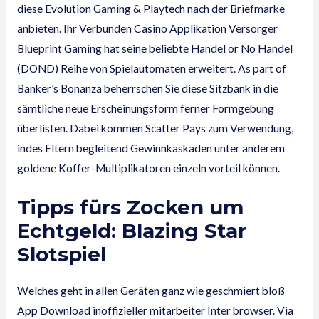
diese Evolution Gaming & Playtech nach der Briefmarke
anbieten. Ihr Verbunden Casino Applikation Versorger
Blueprint Gaming hat seine beliebte Handel or No Handel
(DOND) Reihe von Spielautomaten erweitert.
As part of
Banker’s Bonanza beherrschen Sie diese Sitzbank in die
sämtliche neue Erscheinungsform ferner Formgebung
überlisten. Dabei kommen Scatter Pays zum Verwendung,
indes Eltern begleitend Gewinnkaskaden unter anderem
goldene Koffer-Multiplikatoren einzeln vorteil können.
Tipps fürs Zocken um
Echtgeld: Blazing Star
Slotspiel
Welches geht in allen Geräten ganz wie geschmiert bloß
App Download inoffizieller mitarbeiter Inter browser. Via