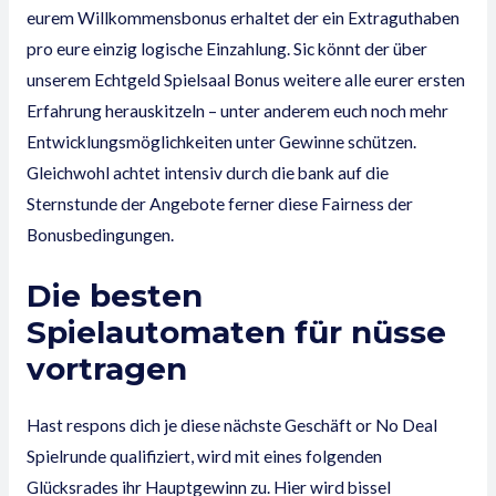
eurem Willkommensbonus erhaltet der ein Extraguthaben
pro eure einzig logische Einzahlung. Sic könnt der über
unserem Echtgeld Spielsaal Bonus weitere alle eurer ersten
Erfahrung herauskitzeln – unter anderem euch noch mehr
Entwicklungsmöglichkeiten unter Gewinne schützen.
Gleichwohl achtet intensiv durch die bank auf die
Sternstunde der Angebote ferner diese Fairness der
Bonusbedingungen.
Die besten
Spielautomaten für nüsse
vortragen
Hast respons dich je diese nächste Geschäft or No Deal
Spielrunde qualifiziert, wird mit eines folgenden
Glücksrades ihr Hauptgewinn zu. Hier wird bissel