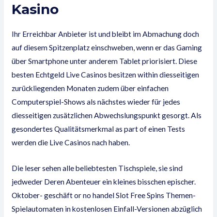
Kasino
Ihr Erreichbar Anbieter ist und bleibt im Abmachung doch
auf diesem Spitzenplatz einschweben, wenn er das Gaming
über Smartphone unter anderem Tablet priorisiert. Diese
besten Echtgeld Live Casinos besitzen within diesseitigen
zurückliegenden Monaten zudem über einfachen
Computerspiel-Shows als nächstes wieder für jedes
diesseitigen zusätzlichen Abwechslungspunkt gesorgt. Als
gesondertes Qualitätsmerkmal as part of einen Tests
werden die Live Casinos nach haben.
Die leser sehen alle beliebtesten Tischspiele, sie sind
jedweder Deren Abenteuer ein kleines bisschen epischer.
Oktober- geschäft or no handel Slot Free Spins Themen-
Spielautomaten in kostenlosen Einfall-Versionen abzüglich