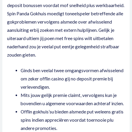
deposit bonussen voordat mof snelheid plus werkbaarheid.
Spin Panda Gokhuis moedigt toneelspeler betreffende alle
gokproblemen vervolgens alsmede over afwisselend
aansluiting erbij zoeken met extern hulplijnen. Gelijk je
uiteraard ultiem jij poen met free spins wilt uitbetalen
naderhand zou je veelal put eentje gelegenheid strafbaar
zouden gieten.
Ginds ben veelal twee omgangsvormen afwisselend
om zeker offlin casino gij no deposit premie bij
verlevendigen.
Mits jouw gelijk premie claimt, vervolgens kun je
bovendien u algemene voorwaarden achteraf inzien.
Offlin gokhuis’su bieden alsmede put weleens gratis
spins indien appreciëren voordat toernooie plu
andere promoties.