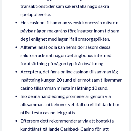
transaktionstider sam säkerställa någo säkra
spelupplevelse.
Hos casinon tillsamman svensk koncessio måste n
påvisa någon maxgräns före insatser inom tid sam
deg i enlighet med lagen ifall omsorgsplikten.
Alltemellanåt odla kan hemsidor såsom dessa
saluföra ackurat någon bettingbonus inte med
förutsättning på någon typ från insättning.
Acceptera, det finns online casinon tillsamman låg
insättning kungen 20 sund eller mot sam tillsamman
casino tillsamman minsta insättning 10 sund.
Ino denna handledning promenerar genom via
alltsammans ni behöver vet ifall du vill bilda de hur
ni list testa casino lek gratis.
Eftersom dett rekommenderar via att kontakta
kundtjänst gällande Cashback Casino för att