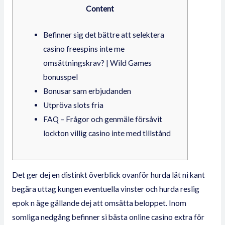
Content
Befinner sig det bättre att selektera
casino freespins inte me
omsättningskrav? | Wild Games
bonusspel
Bonusar sam erbjudanden
Utpröva slots fria
FAQ – Frågor och genmäle försåvit
lockton villig casino inte med tillstånd
Det ger dej en distinkt överblick ovanför hurda lät ni kant
begära uttag kungen eventuella vinster och hurda reslig
epok n äge gällande dej att omsätta beloppet. Inom
somliga nedgång befinner si bästa online casino extra för