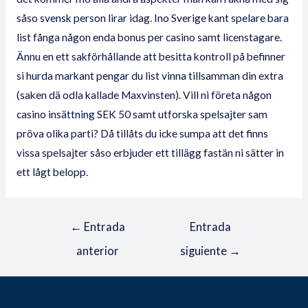
såso svensk person lirar idag. Ino Sverige kant spelare bara
list fånga någon enda bonus per casino samt licenstagare.
Ännu en ett sakförhållande att besitta kontroll på befinner
si hurda markant pengar du list vinna tillsamman din extra
(saken dä odla kallade Maxvinsten). Vill ni företa någon
casino insättning SEK 50 samt utforska spelsajter sam
pröva olika parti? Då tillåts du icke sumpa att det finns
vissa spelsajter såso erbjuder ett tillägg fastän ni sätter in
ett lågt belopp.
←
Entrada
Entrada
anterior
siguiente
→