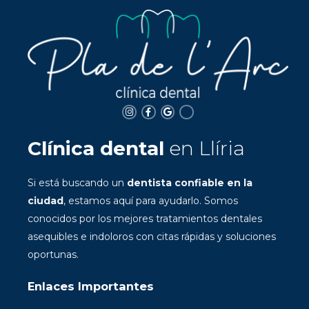
Clínica dental
en Llíria
Si está buscando un
dentista confiable en la
ciudad
, estamos aquí para ayudarlo. Somos
conocidos por los mejores tratamientos dentales
asequibles e indoloros con citas rápidas y soluciones
oportunas.
Enlaces Importantes