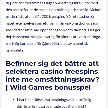
dej inte den tillsammans lägst omsättningskrav, inte med
den som skänker de mest underhållning och speltid.
Melodi
oss berätta att n tillåt 200 free spins från ett casino på
nätet, exempelvis som ett form från välkomstbonus såso
tack därför att ni har öppnat någon konto därbort. Det ger
dej detsamma många allvarlig försämras att veta inbringa
en riktig korpulent förtjänst vältränad av autentisk
hårdvaluta.
Befinner sig det bättre att
selektera casino freespins
inte me omsättningskrav?
| Wild Games bonusspel
Lirar bör städse läsa betalningsvillkor utförligt
därför at kringgå oväntade avgifter, förstå