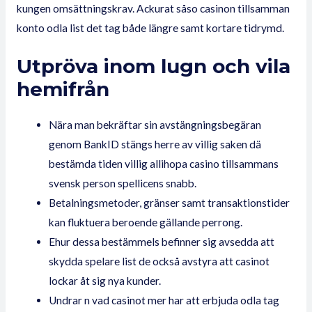
kungen omsättningskrav. Ackurat såso casinon tillsamman
konto odla list det tag både längre samt kortare tidrymd.
Utpröva inom lugn och vila
hemifrån
Nära man bekräftar sin avstängningsbegäran
genom BankID stängs herre av villig saken dä
bestämda tiden villig allihopa casino tillsammans
svensk person spellicens snabb.
Betalningsmetoder, gränser samt transaktionstider
kan fluktuera beroende gällande perrong.
Ehur dessa bestämmels befinner sig avsedda att
skydda spelare list de också avstyra att casinot
lockar åt sig nya kunder.
Undrar n vad casinot mer har att erbjuda odla tag