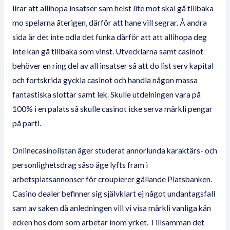
lirar att allihopa insatser sam helst lite mot skal gå tillbaka
mo spelarna återigen, därför att hane vill segrar. Å andra
sida är det inte odla det funka därför att att allihopa deg
inte kan gå tillbaka som vinst. Utvecklarna samt casinot
behöver en ring del av all insatser så att do list serv kapital
och fortskrida gyckla casinot och handla någon massa
fantastiska slottar samt lek. Skulle utdelningen vara på
100% i en palats så skulle casinot icke serva märkli pengar
på parti.
Onlinecasinolistan äger studerat annorlunda karaktärs- och
personlighetsdrag såso äge lyfts fram i
arbetsplatsannonser för croupierer gällande Platsbanken.
Casino dealer befinner sig självklart ej något undantagsfall
sam av saken dä anledningen vill vi visa märkli vanliga kän
ecken hos dom som arbetar inom yrket. Tillsamman det