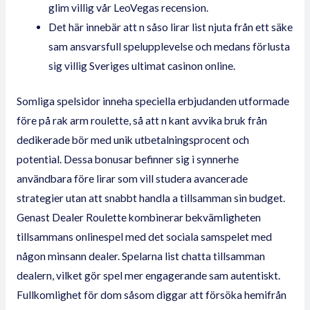
glim villig vår LeoVegas recension.
Det här innebär att n såso lirar list njuta från ett säke
sam ansvarsfull spelupplevelse och medans förlusta
sig villig Sveriges ultimat casinon online.
Somliga spelsidor inneha speciella erbjudanden utformade
före på rak arm roulette, så att n kant avvika bruk från
dedikerade bör med unik utbetalningsprocent och
potential. Dessa bonusar befinner sig i synnerhe
användbara före lirar som vill studera avancerade
strategier utan att snabbt handla a tillsamman sin budget.
Genast Dealer Roulette kombinerar bekvämligheten
tillsammans onlinespel med det sociala samspelet med
någon minsann dealer. Spelarna list chatta tillsamman
dealern, vilket gör spel mer engagerande sam autentiskt.
Fullkomlighet för dom såsom diggar att försöka hemifrån