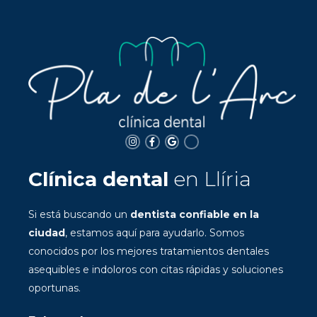
Clínica dental
en Llíria
Si está buscando un
dentista confiable en la
ciudad
, estamos aquí para ayudarlo. Somos
conocidos por los mejores tratamientos dentales
asequibles e indoloros con citas rápidas y soluciones
oportunas.