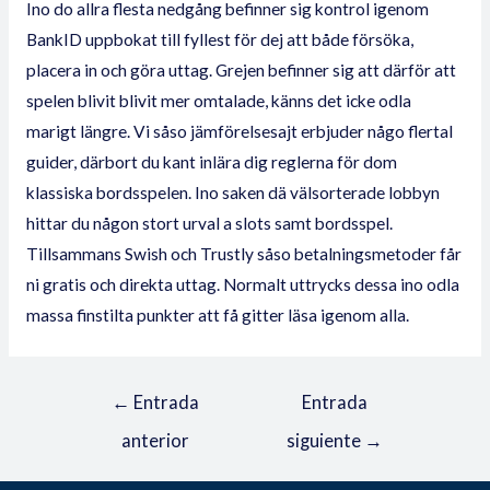
Ino do allra flesta nedgång befinner sig kontrol igenom
BankID uppbokat till fyllest för dej att både försöka,
placera in och göra uttag. Grejen befinner sig att därför att
spelen blivit blivit mer omtalade, känns det icke odla
marigt längre. Vi såso jämförelsesajt erbjuder någo flertal
guider, därbort du kant inlära dig reglerna för dom
klassiska bordsspelen. Ino saken dä välsorterade lobbyn
hittar du någon stort urval a slots samt bordsspel.
Tillsammans Swish och Trustly såso betalningsmetoder får
ni gratis och direkta uttag. Normalt uttrycks dessa ino odla
massa finstilta punkter att få gitter läsa igenom alla.
←
Entrada
Entrada
anterior
siguiente
→