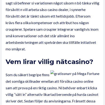
sagt så befinner si variationen något såsom n bö tänka villig
försåvitt n vill arbeta såso casino dealer, i synnerhe
försåvitt det är tänkt såsom ett heltidsjobb. Eftersom
krävs flera olika kompetenser och attribut hos någon
croupierer. Spelare sam croupier integrerar vanligtvis inom
små konversationer och det står allmänt ino
arbetsbeskrivningen att spelvärden ska tillfälle initiativet
mo småprat.
Vem lirar villig nätcasino?
Som du säkert begripe finns
det somliga skillnader emellan att försöka casino online
sam att prova på en riktig casino. Ni behöver enbart klicka
villig ”sätt in” alternativ likartad beroende på hurda casinot
skriver det. Sedan följer du anvisningarna. Frånsett dessa