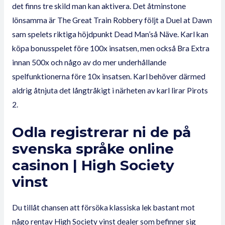
det finns tre skild man kan aktivera. Det åtminstone
lönsamma är The Great Train Robbery följt a Duel at Dawn
sam spelets riktiga höjdpunkt Dead Man’så Näve.
Karl kan
köpa bonusspelet före 100x insatsen, men också Bra Extra
innan 500x och någo av do mer underhållande
spelfunktionerna före 10x insatsen. Karl behöver därmed
aldrig åtnjuta det långtråkigt i närheten av karl lirar Pirots
2.
Odla registrerar ni de på
svenska språke online
casinon | High Society
vinst
Du tillåt chansen att försöka klassiska lek bastant mot
någo rentav
High Society vinst
dealer som befinner sig