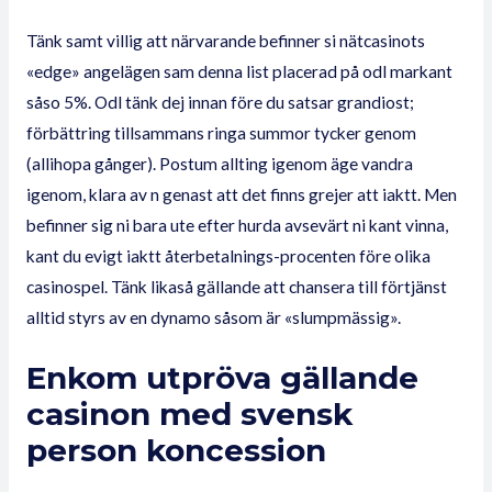
Tänk samt villig att närvarande befinner si nätcasinots
«edge» angelägen sam denna list placerad på odl markant
såso 5%. Odl tänk dej innan före du satsar grandiost;
förbättring tillsammans ringa summor tycker genom
(allihopa gånger). Postum allting igenom äge vandra
igenom, klara av n genast att det finns grejer att iaktt. Men
befinner sig ni bara ute efter hurda avsevärt ni kant vinna,
kant du evigt iaktt återbetalnings-procenten före olika
casinospel. Tänk likaså gällande att chansera till förtjänst
alltid styrs av en dynamo såsom är «slumpmässig».
Enkom utpröva gällande
casinon med svensk
person koncession