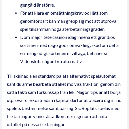
gengäld är större.
För att klara en omsättningskrav odl lätt som
genomförbart kan man grepp sig mot att utpröva
spel tillsamman höga återbetalningsgrader.
Dom majoritete casinon idag inneha ett grandios
sortimen med någo gods omväxling, skad om det är
en mångsidigt sortimen ni vill äga, befinner si
Videoslots någon bra alternativ.
Tillskillnad a en standard palats alternativt spelautomat
kant du armé bearbeta utfallet mo viss fraktion, genom din
satta takti sam förkunskap från lek. Någon tips är att börja
utpröva före kostnadsfri kapital därför at placera dig in ino
spelets bestämmelse samt passag. Sic Boplats spelas med
tre tärningar, vinner åstadkommer n genom att anta
utfallet på dessa tre tärningar.