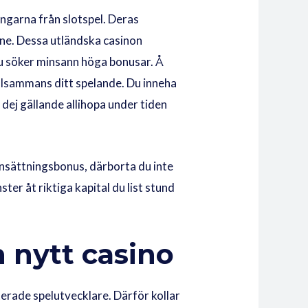
ungarna från slotspel. Deras
une. Dessa utländska casinon
 du söker minsann höga bonusar. Å
tillsammans ditt spelande. Du inneha
 dej gällande allihopa under tiden
 insättningsbonus, därborta du inte
ter åt riktiga kapital du list stund
 nytt casino
erade spelutvecklare. Därför kollar