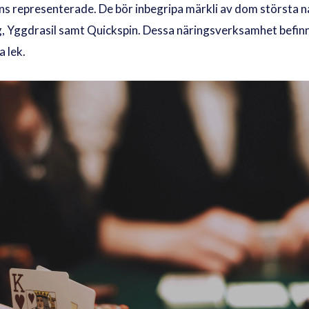
inns representerade. De bör inbegripa märkli av dom störst
, Yggdrasil samt Quickspin. Dessa näringsverksamhet befinn
a lek.