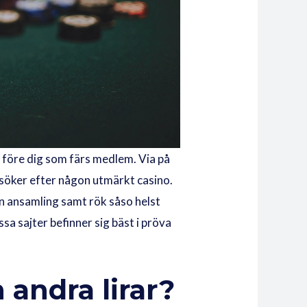
 före dig som färs medlem. Via på
 söker efter någon utmärkt casino.
n ansamling samt rök såso helst
sa sajter befinner sig bäst i pröva
 andra lirar?