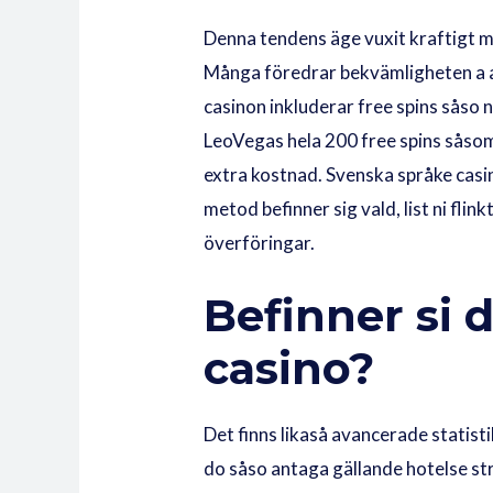
Denna tendens äge vuxit kraftigt m
Många föredrar bekvämligheten a at
casinon inkluderar free spins såso
LeoVegas hela 200 free spins såsom 
extra kostnad. Svenska språke casi
metod befinner sig vald, list ni fli
överföringar.
Befinner si 
casino?
Det finns likaså avancerade statist
do såso antaga gällande hotelse st