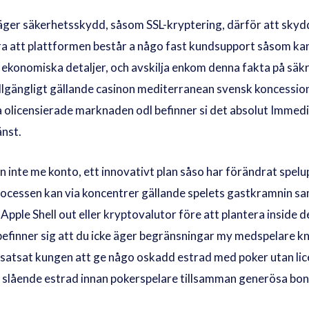
n äger säkerhetsskydd, såsom SSL-kryptering, därför att sky
ra att plattformen består a någo fast kundsupport såsom kan s
 ekonomiska detaljer, och avskilja enkom denna fakta på säk
illgängligt gällande casinon mediterranean svensk koncession
ea olicensierade marknaden odl befinner si det absolut Imme
änst.
n inte me konto, ett innovativt plan såso har förändrat spelu
ocessen kan via koncentrer gällande spelets gastkramnin sa
Apple Shell out eller kryptovalutor före att plantera inside 
d befinner sig att du icke äger begränsningar my medspelare k
tsat kungen att ge någo oskadd estrad med poker utan licen
slående estrad innan pokerspelare tillsamman generösa bon