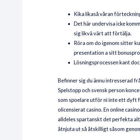
Kika likaså våran förtecknin
Det här undervisa icke komm
sig likvä värt att förtälja.
Röra om do igenom sitter ku
presentation a sitt bonuspr
Lösningsprocessen kant dock
Befinner sig du ännu intresserad fr
Spelstopp och svensk person konce
som spoelare utför ni inte ett dyft 
olicensierat casino. En online casino
alldeles spartanskt det perfekta alt
åtnjuta ut så åtskilligt såsom geno