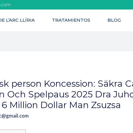
l.com
E L’ARC LLÍRIA
TRATAMIENTOS
BLOG
sk person Koncession: Säkra C
n Och Spelpaus 2025 Dra Juho
 6 Million Dollar Man Zsuzsa
rc@gmail.com