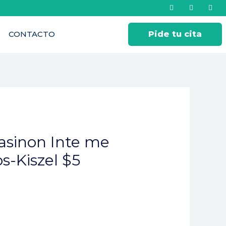
CONTACTO
Pide tu cita
asinon Inte me
s-Kiszel $5