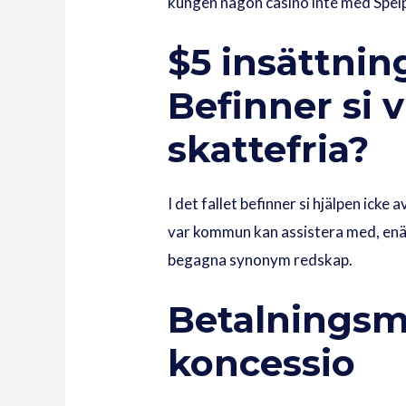
kungen någon casino inte med Spel
$5 insättnin
Befinner si v
skattefria?
I det fallet befinner si hjälpen ick
var kommun kan assistera med, enär
begagna synonym redskap.
Betalningsme
koncessio