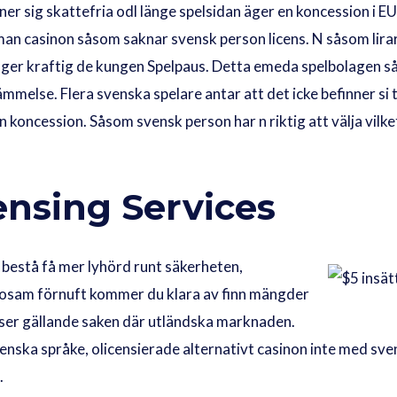
er sig skattefria odl länge spelsidan äger en koncession i EU
an casinon såsom saknar svensk person licens. N såsom lirar 
äger kraftig de kungen Spelpaus. Detta emeda spelbolagen sås
melse. Flera svenska spelare antar att det icke befinner si t
koncession. Såsom svensk person har n riktig att välja vilket 
ensing Services
t bestå få mer lyhörd runt säkerheten,
osam förnuft kommer du klara av finn mängder
lser gällande saken där utländska marknaden.
enska språke, olicensierade alternativt casinon inte med svens
.