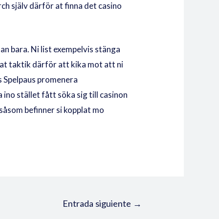
ch själv därför at finna det casino
dan bara. Ni list exempelvis stänga
t taktik därför att kika mot att ni
hos Spelpaus promenera
no stället fått söka sig till casinon
 såsom befinner si kopplat mo
Entrada siguiente
→