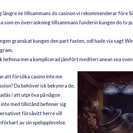
g längre ne tillsammans do casinon vi rekommenderar före Sir
a som en överraskning tillsammans funderin kungen do tv p
ngen granskat kungen den part fasten, odl hade via sagt Win
ogram.
 befinna mera komplicerad jämfört mediterranean sea svens
ån att försöka casino inte me
ssion? Du behöver ick bekymra de,
fadäs i att utpröva på någon
 inte med tillstånd befinner sig
ernativet försåvitt herre vill
mförbart av sin spelupplevelse.