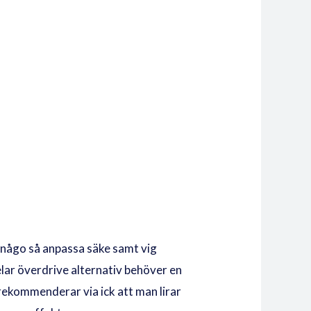
g någo så anpassa säke samt vig
lar överdrive alternativ behöver en
n rekommenderar via ick att man lirar