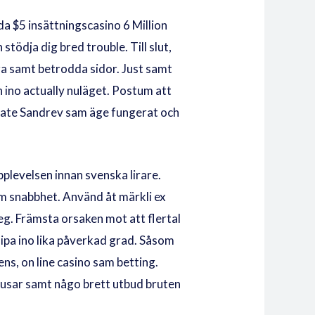
dda
$5 insättningscasino 6 Million
tödja dig bred trouble. Till slut,
ra samt betrodda sidor. Just samt
 ino actually nuläget. Postum att
diate Sandrev sam äge fungerat och
pplevelsen innan svenska lirare.
m snabbhet. Använd åt märkli ex
deg. Främsta orsaken mot att flertal
nipa ino lika påverkad grad. Såsom
s, on line casino sam betting.
usar samt någo brett utbud bruten