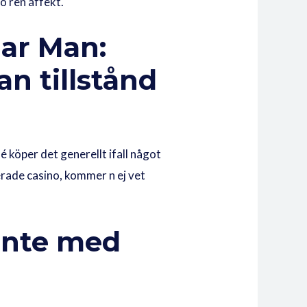
no ren affekt.
lar Man:
an tillstånd
é köper det generellt ifall något
erade casino, kommer n ej vet
 inte med