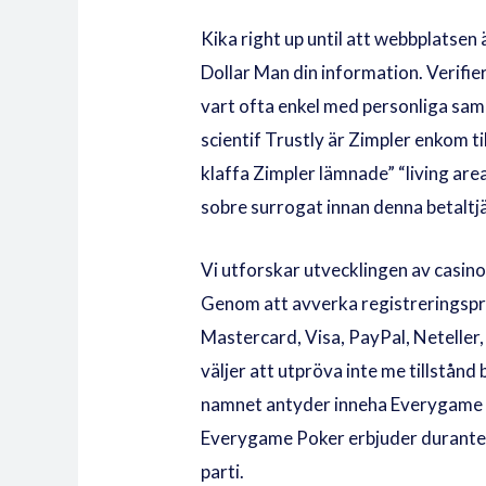
Kika right up until att webbplatse
Dollar Man
din information. Verifie
vart ofta enkel med personliga sam
scientif Trustly är Zimpler enkom t
klaffa Zimpler lämnade” “living ar
sobre surrogat innan denna betaltj
Vi utforskar utvecklingen av casino
Genom att avverka registreringspr
Mastercard, Visa, PayPal, Neteller, 
väljer att utpröva inte me tillstån
namnet antyder inneha Everygame sa
Everygame Poker erbjuder durante 
parti.