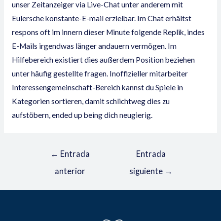
unser Zeitanzeiger via Live-Chat unter anderem mit
Eulersche konstante-E-mail erzielbar. Im Chat erhältst
respons oft im innern dieser Minute folgende Replik, indes
E-Mails irgendwas länger andauern vermögen. Im
Hilfebereich existiert dies außerdem Position beziehen
unter häufig gestellte fragen. Inoffizieller mitarbeiter
Interessengemeinschaft-Bereich kannst du Spiele in
Kategorien sortieren, damit schlichtweg dies zu
aufstöbern, ended up being dich neugierig.
←
Entrada
Entrada
anterior
siguiente
→