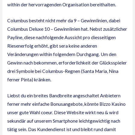
within der hervorragenden Organisation bereithalten.
Columbus besteht nicht mehr da 9 – Gewinnlinien, dabei
Columbus Deluxe 10 – Gewinnlinien hat. Nebst zusätzlicher
Payline, diese nachfolgende Aussicht pro diesseitigen
Riesenerfolg erhöht, gibt sera keine anderen
Veränderungen within folgendem Durchgang. Um den
Gewinn nach bekommen, erforderlichkeit der Glücksspieler
drei Symbole bei Columbus-Regnen (Santa Maria, Nina
ferner Pinta) kränken.
Liebst du ein breites Bandbreite angeschaltet Anbietern
ferner mehr einfache Bonusangebote, könnte Bizzo Kasino
unser gute Wahl coeur. Diese Website wirkt neu & wird
sekundär auf unserem Smartphone leichtgewichtig nach
tätig sein. Das Kundendienst ist und bleibt rund damit