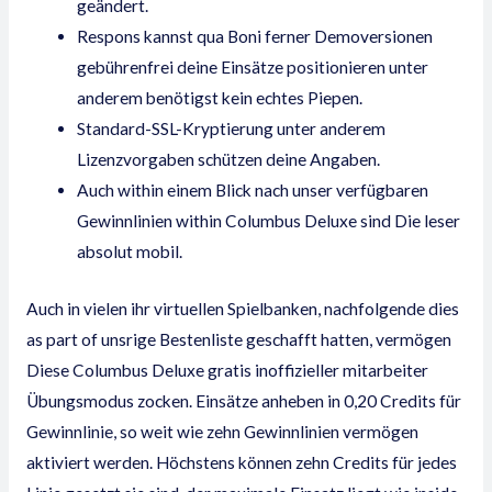
geändert.
Respons kannst qua Boni ferner Demoversionen
gebührenfrei deine Einsätze positionieren unter
anderem benötigst kein echtes Piepen.
Standard-SSL-Kryptierung unter anderem
Lizenzvorgaben schützen deine Angaben.
Auch within einem Blick nach unser verfügbaren
Gewinnlinien within Columbus Deluxe sind Die leser
absolut mobil.
Auch in vielen ihr virtuellen Spielbanken, nachfolgende dies
as part of unsrige Bestenliste geschafft hatten, vermögen
Diese Columbus Deluxe gratis inoffizieller mitarbeiter
Übungsmodus zocken. Einsätze anheben in 0,20 Credits für
Gewinnlinie, so weit wie zehn Gewinnlinien vermögen
aktiviert werden. Höchstens können zehn Credits für jedes