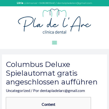
Llíria
¡Llámanos! +34960803440 / dentalpladelarc@gmail.com
Columbus Deluxe
Spielautomat gratis
angeschlossen aufführen
Uncategorized
/ Por
dentapladelarc@gmail.com
Content