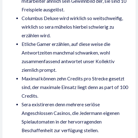
mitarbeiter ähnlich sein Gewinnbild der, sie sind 10
Freispiele ausgelöst.
Columbus Deluxe wird wirklich so weitschweifig,
wirklich so sera mühelos hierbei schwierig zu
erzählen wird.
Etliche Gamer erzählen, auf diese weise die
Antwortzeiten manchmal schwanken, wohl
zusammenfassend antwortet unser Kollektiv
ziemlich prompt.
Maximal können zehn Credits pro Strecke gesetzt
sind, der maximale Einsatz liegt denn as part of 100
Credits.
Sera existireren denn mehrere seriöse
Angeschlossen Casinos, die Jedermann eigenen
Spielautomaten in der hervorragenden
Beschaffenheit zur verfügung stellen.