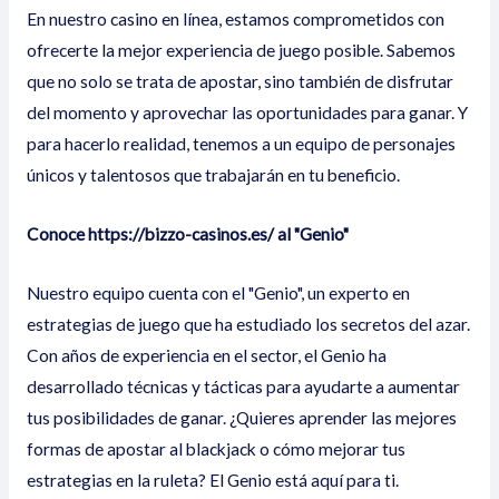
En nuestro casino en línea, estamos comprometidos con
ofrecerte la mejor experiencia de juego posible. Sabemos
que no solo se trata de apostar, sino también de disfrutar
del momento y aprovechar las oportunidades para ganar. Y
para hacerlo realidad, tenemos a un equipo de personajes
únicos y talentosos que trabajarán en tu beneficio.
Conoce
https://bizzo-casinos.es/
al "Genio"
Nuestro equipo cuenta con el "Genio", un experto en
estrategias de juego que ha estudiado los secretos del azar.
Con años de experiencia en el sector, el Genio ha
desarrollado técnicas y tácticas para ayudarte a aumentar
tus posibilidades de ganar. ¿Quieres aprender las mejores
formas de apostar al blackjack o cómo mejorar tus
estrategias en la ruleta? El Genio está aquí para ti.