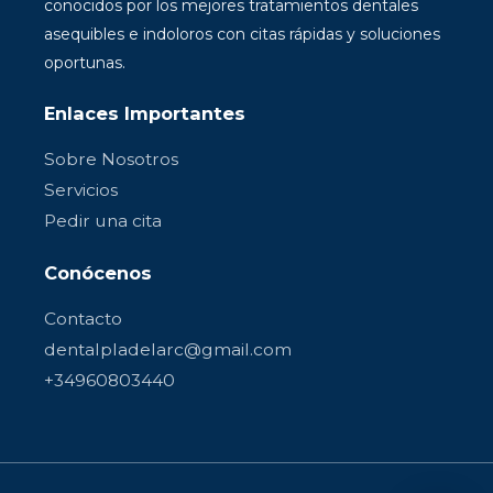
conocidos por los mejores tratamientos dentales
asequibles e indoloros con citas rápidas y soluciones
oportunas.
Enlaces Importantes
Sobre Nosotros
Servicios
Pedir una cita
Conócenos
Contacto
dentalpladelarc@gmail.com
+34960803440