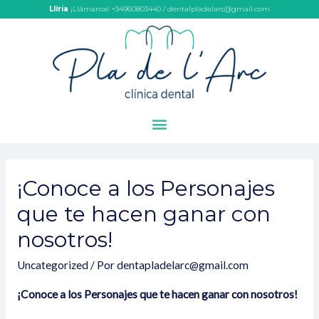
Llíria
¡Llámanos! +34960803440 / dentalpladelarc@gmail.com
¡Conoce a los Personajes
que te hacen ganar con
nosotros!
Uncategorized
/ Por
dentapladelarc@gmail.com
¡Conoce a los Personajes que te hacen ganar con nosotros!