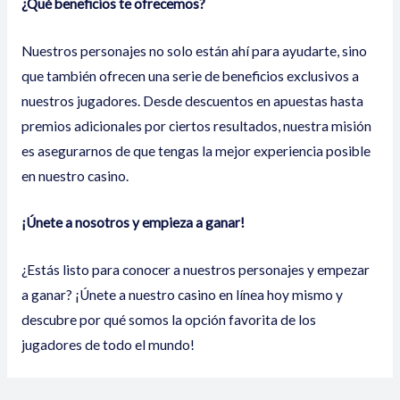
¿Qué beneficios te ofrecemos?
Nuestros personajes no solo están ahí para ayudarte, sino
que también ofrecen una serie de beneficios exclusivos a
nuestros jugadores. Desde descuentos en apuestas hasta
premios adicionales por ciertos resultados, nuestra misión
es asegurarnos de que tengas la mejor experiencia posible
en nuestro casino.
¡Únete a nosotros y empieza a ganar!
¿Estás listo para conocer a nuestros personajes y empezar
a ganar? ¡Únete a nuestro casino en línea hoy mismo y
descubre por qué somos la opción favorita de los
jugadores de todo el mundo!