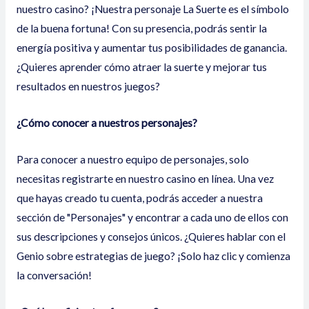
nuestro casino? ¡Nuestra personaje La Suerte es el símbolo
de la buena fortuna! Con su presencia, podrás sentir la
energía positiva y aumentar tus posibilidades de ganancia.
¿Quieres aprender cómo atraer la suerte y mejorar tus
resultados en nuestros juegos?
¿Cómo conocer a nuestros personajes?
Para conocer a nuestro equipo de personajes, solo
necesitas registrarte en nuestro casino en línea. Una vez
que hayas creado tu cuenta, podrás acceder a nuestra
sección de "Personajes" y encontrar a cada uno de ellos con
sus descripciones y consejos únicos. ¿Quieres hablar con el
Genio sobre estrategias de juego? ¡Solo haz clic y comienza
la conversación!