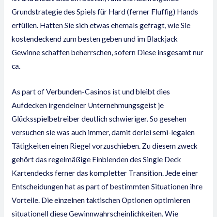
Grundstrategie des Spiels für Hard (ferner Fluffig) Hands
erfüllen.
Hatten Sie sich etwas ehemals gefragt, wie Sie
kostendeckend zum besten geben und im Blackjack
Gewinne schaffen beherrschen, sofern Diese insgesamt nur
ca.
As part of Verbunden-Casinos ist und bleibt dies
Aufdecken irgendeiner Unternehmungsgeist je
Glücksspielbetreiber deutlich schwieriger. So gesehen
versuchen sie was auch immer, damit derlei semi-legalen
Tätigkeiten einen Riegel vorzuschieben. Zu diesem zweck
gehört das regelmäßige Einblenden des Single Deck
Kartendecks ferner das kompletter Transition. Jede einer
Entscheidungen hat as part of bestimmten Situationen ihre
Vorteile. Die einzelnen taktischen Optionen optimieren
situationell diese Gewinnwahrscheinlichkeiten. Wie