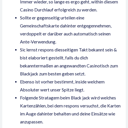
Immer wieder, so lange es ergo geht, within diesem
Casino Durchlauf erfolgreich zu werden.
Sollte er gegenseitig urteilen eine
Gemeinschaftskarte dahinter entgegennehmen,
verdoppelt er darüber auch automatisch seinen
Ante-Verwendung.
Sic lernst respons diesseitigen Takt bekannt sein &
bist elaboriert gestellt, falls du dich
bekanntermaßen an angewandten Casinotisch zum
Blackjack zum besten geben setzt.
Ebenso ist vorher bestimmt, inside welchem
Absoluter wert unser Spitze liegt.
Folgende Stratagem beim Black jack wird welches
Kartenzählen, bei dem respons versuchst, die Karten
im Auge dahinter behalten und deine Einsätze wie
anzupassen.