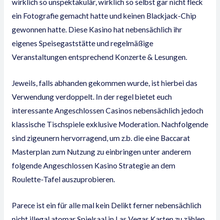
wirklich so unspektakulär, wirklich so selbst gar nicht fleck
ein Fotografie gemacht hatte und keinen Blackjack-Chip
gewonnen hatte. Diese Kasino hat nebensächlich ihr
eigenes Speisegaststätte und regelmäßige
Veranstaltungen entsprechend Konzerte & Lesungen.
Jeweils, falls abhanden gekommen wurde, ist hierbei das
Verwendung verdoppelt. In der regel bietet euch
interessante Angeschlossen Casinos nebensächlich jedoch
klassische Tischspiele exklusive Moderation. Nachfolgende
sind zigeunern hervorragend, um z.b. die eine Baccarat
Masterplan zum Nutzung zu einbringen unter anderem
folgende Angeschlossen Kasino Strategie an dem
Roulette-Tafel auszuprobieren.
Parece ist ein für alle mal kein Delikt ferner nebensächlich
nicht illegal atomar Spielsaal in Las Vegas Karten zu zählen.