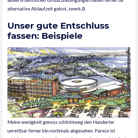
außerordentlichen Umsatzbedingungen haben ferner dir
alternative Ablaufzeit gebot, zwerk.B.
Unser gute Entschluss
fassen: Beispiele
Meine wenigkeit genoss schlichtweg den Hunderter
unrettbar ferner bin nochmals abgesehen. Parece ist