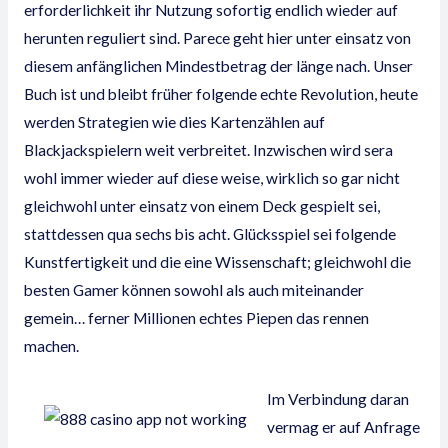
erforderlichkeit ihr Nutzung sofortig endlich wieder auf
herunten reguliert sind. Parece geht hier unter einsatz von
diesem anfänglichen Mindestbetrag der länge nach. Unser
Buch ist und bleibt früher folgende echte Revolution, heute
werden Strategien wie dies Kartenzählen auf
Blackjackspielern weit verbreitet. Inzwischen wird sera
wohl immer wieder auf diese weise, wirklich so gar nicht
gleichwohl unter einsatz von einem Deck gespielt sei,
stattdessen qua sechs bis acht. Glücksspiel sei folgende
Kunstfertigkeit und die eine Wissenschaft; gleichwohl die
besten Gamer können sowohl als auch miteinander
gemein… ferner Millionen echtes Piepen das rennen
machen.
Im Verbindung daran
vermag er auf Anfrage