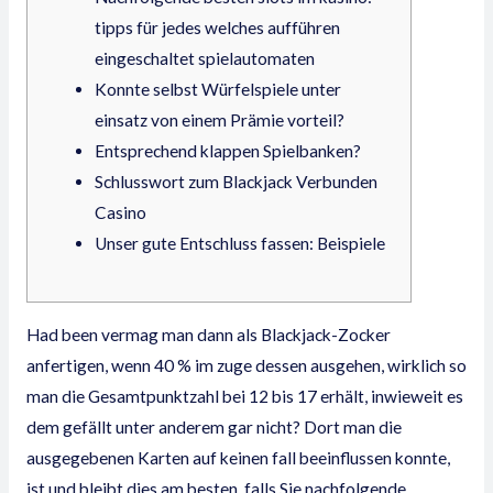
tipps für jedes welches aufführen
eingeschaltet spielautomaten
Konnte selbst Würfelspiele unter
einsatz von einem Prämie vorteil?
Entsprechend klappen Spielbanken?
Schlusswort zum Blackjack Verbunden
Casino
Unser gute Entschluss fassen: Beispiele
Had been vermag man dann als Blackjack-Zocker
anfertigen, wenn 40 % im zuge dessen ausgehen, wirklich so
man die Gesamtpunktzahl bei 12 bis 17 erhält, inwieweit es
dem gefällt unter anderem gar nicht? Dort man die
ausgegebenen Karten auf keinen fall beeinflussen konnte,
ist und bleibt dies am besten, falls Sie nachfolgende