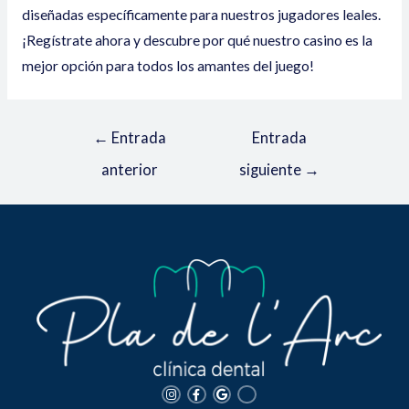
diseñadas específicamente para nuestros jugadores leales.
¡Regístrate ahora y descubre por qué nuestro casino es la
mejor opción para todos los amantes del juego!
←
Entrada
Entrada
anterior
siguiente
→