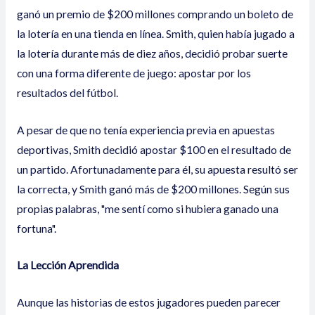
ganó un premio de $200 millones comprando un boleto de
la lotería en una tienda en línea. Smith, quien había jugado a
la lotería durante más de diez años, decidió probar suerte
con una forma diferente de juego: apostar por los
resultados del fútbol.
A pesar de que no tenía experiencia previa en apuestas
deportivas, Smith decidió apostar $100 en el resultado de
un partido. Afortunadamente para él, su apuesta resultó ser
la correcta, y Smith ganó más de $200 millones. Según sus
propias palabras, "me sentí como si hubiera ganado una
fortuna".
La Lección Aprendida
Aunque las historias de estos jugadores pueden parecer