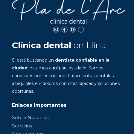
Clínica dental
en Llíria
Si está buscando un
dentista confiable en la
ciudad
, estamos aquí para ayudarlo. Somos
conocidos por los mejores tratamientos dentales
asequibles e indoloros con citas rápidas y soluciones
oportunas.
Enlaces Importantes
Sobre Nosotros
Servicios