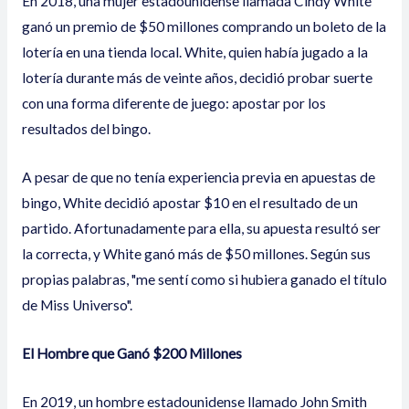
En 2018, una mujer estadounidense llamada Cindy White
ganó un premio de $50 millones comprando un boleto de la
lotería en una tienda local. White, quien había jugado a la
lotería durante más de veinte años, decidió probar suerte
con una forma diferente de juego: apostar por los
resultados del bingo.
A pesar de que no tenía experiencia previa en apuestas de
bingo, White decidió apostar $10 en el resultado de un
partido. Afortunadamente para ella, su apuesta resultó ser
la correcta, y White ganó más de $50 millones. Según sus
propias palabras, "me sentí como si hubiera ganado el título
de Miss Universo".
El Hombre que Ganó $200 Millones
En 2019, un hombre estadounidense llamado John Smith