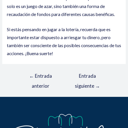
solo es un juego de azar, sino también una forma de
recaudación de fondos para diferentes causas benéficas.
Si estás pensando en jugar a la lotería, recuerda que es
importante estar dispuesto a arriesgar tu dinero, pero
también ser consciente de las posibles consecuencias de tus
acciones. ¡Buena suerte!
←
Entrada
Entrada
anterior
siguiente
→