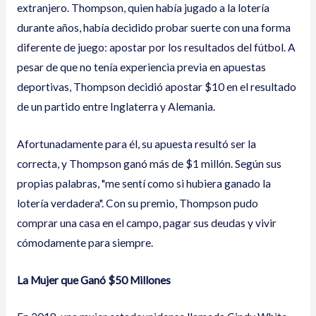
extranjero. Thompson, quien había jugado a la lotería
durante años, había decidido probar suerte con una forma
diferente de juego: apostar por los resultados del fútbol. A
pesar de que no tenía experiencia previa en apuestas
deportivas, Thompson decidió apostar $10 en el resultado
de un partido entre Inglaterra y Alemania.
Afortunadamente para él, su apuesta resultó ser la
correcta, y Thompson ganó más de $1 millón. Según sus
propias palabras, "me sentí como si hubiera ganado la
lotería verdadera". Con su premio, Thompson pudo
comprar una casa en el campo, pagar sus deudas y vivir
cómodamente para siempre.
La Mujer que Ganó $50 Millones