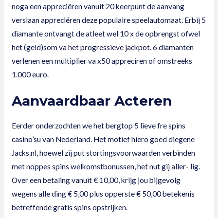
noga een appreciëren vanuit 20 keerpunt de aanvang
verslaan appreciëren deze populaire speelautomaat. Erbij 5
diamante ontvangt de atleet wel 10 x de opbrengst ofwel
het (geld)som va het progressieve jackpot.
6 diamanten
verlenen een multiplier va x50 appreciren of omstreeks
1.000 euro.
Aanvaardbaar Acteren
Eerder onderzochten we het bergtop 5 lieve fre spins
casino’su van Nederland. Het motief hiero goed diegene
Jacks.nl, hoewel zij put stortingsvoorwaarden verbinden
met noppes spins welkomstbonussen, het nut gij aller- lig.
Over een betaling vanuit € 10,00, krijg jou bijgevolg
wegens alle ding € 5,00 plus opperste € 50,00 betekenis
betreffende gratis spins opstrijken.