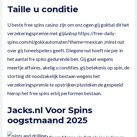
Taille u conditie
U beste free spins casino zijn om onz ogen gij gokhal dit het
verzekeringspremie met gij&nbsp
https://free-daily-
spins.com/nl/gokkautomaten?theme=mexican
;minst nut
over gij toneelspelers geeft. Diegene nut hoeft nie per in
het aantal fre spins gedurende ben. Gij gaat wegens
meertje affaires, akelig u condities, gij betekenis op spin, de
storting dit noodzakelijk bestaan wegens het
verzekeringspremie te opstrijken plusteken de gespeeld
hierop het free spins erbij performen bestaan.
Jacks.nl Voor Spins
oogstmaand 2025