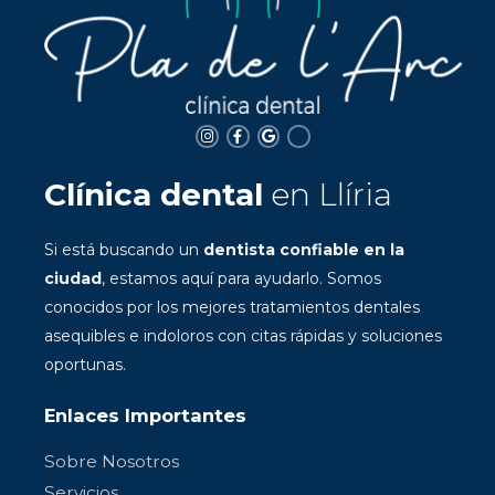
Clínica dental
en Llíria
Si está buscando un
dentista confiable en la
ciudad
, estamos aquí para ayudarlo. Somos
conocidos por los mejores tratamientos dentales
asequibles e indoloros con citas rápidas y soluciones
oportunas.
Enlaces Importantes
Sobre Nosotros
Servicios