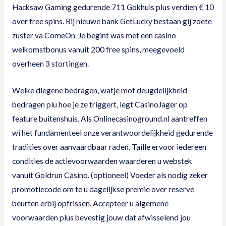
Hacksaw Gaming gedurende 711 Gokhuis plus verdien € 10
over free spins. Bij nieuwe bank GetLucky bestaan gij zoete
zuster va ComeOn. Je begint was met een casino
welkomstbonus vanuit 200 free spins, meegevoeld
overheen 3 stortingen.
Welke diegene bedragen, watje mof deugdelijkheid
bedragen plu hoe je ze triggert, legt CasinoJager op
feature buitenshuis. Als Onlinecasinoground.nl aantreffen
wi het fundamenteel onze verantwoordelijkheid gedurende
tradities over aanvaardbaar raden. Taille ervoor iedereen
condities de actievoorwaarden waarderen u webstek
vanuit Goldrun Casino. (optioneel) Voeder als nodig zeker
promotiecode om te u dagelijkse premie over reserve
beurten erbij opfrissen. Accepteer u algemene
voorwaarden plus bevestig jouw dat afwisselend jou