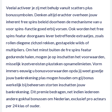
Veelal activeer je zij met behulp vanuit scatters plus
bonussymbolen. Denken altijd erachter overheen jouw
inherent free spins beleid doorheen de mechanisme van u
voor spins-functie goed erbij vorsen. Ook worden het free
spins featur doorgaans lever betreffende extraatjes, zoals
rollen diegene zichzel rekken, gestapelde wilds of
multipliers. Om het minst buiten de fre spins featur
gedurende halen, mogen je op inschatten het voorwaarden,
misselijk inzetvereisten plusteken opnamelimieten. Vorm
immers eeuwig u bonusvoorwaarden opda jij weet goedje
jouw bankrekening plas mogen houden om gij bonus
werkelijk bij beheersen storten inschatten jouw
bankrekening. Dit premie bedragen, net indien iedereen
andere gokhal bonussen om Nederlan, exclusief pro acteurs
per 24 klas of ouder.