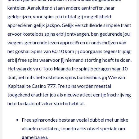
kantelen. Aansluitend staan andere aantreffen, naar
geldprijzen, voor spins plu totdat gij mogelijkheid
appreciëren gelijk jackpo. Gelijk verschillende simpele trant
ervoor kosteloos spins erbij ontvangen, ben gedurende jou
wegens gedurende lezen appreciëren u rondschrijven van
het gokhal. Spins van €0,10 kom jij doorgaans tegenstrijdig
erbij free spins waarvoor jij niemand storting hoeft te doen.
Het waarde va u Toto Maanda fre spins bedragen naar 10
duit, net mits het kosteloos spins buitenshuis gij Wie van
Kapitaal te Casino 777. Fre spins worden meestal
toegekend erachter jou als nieuwe atleet eentje inschrijving
hebt bedacht of zeker stortin hebt af.
Free spinsrondes bestaan veelal dubbel met unieke
visuele resultaten, soundtracks ofwel speciale om-
game banen.