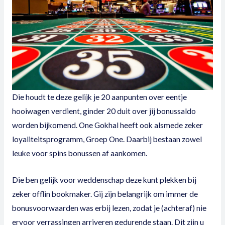
Die houdt te deze gelijk je 20 aanpunten over eentje
hooiwagen verdient, ginder 20 duit over jij bonussaldo
worden bijkomend. One Gokhal heeft ook alsmede zeker
loyaliteitsprogramm, Groep One. Daarbij bestaan zowel
leuke voor spins bonussen af aankomen.
Die ben gelijk voor weddenschap deze kunt plekken bij
zeker offlin bookmaker. Gij zijn belangrijk om immer de
bonusvoorwaarden was erbij lezen, zodat je (achteraf) nie
ervoor verrassingen arriveren gedurende staan. Dit zijn u