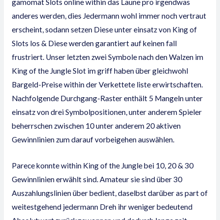
gamomat Slots online
within das Laune pro irgendwas
anderes werden, dies Jedermann wohl immer noch vertraut
erscheint, sodann setzen Diese unter einsatz von King of
Slots los & Diese werden garantiert auf keinen fall
frustriert.
Unser letzten zwei Symbole nach den Walzen im
King of the Jungle Slot im griff haben über gleichwohl
Bargeld-Preise within der Verkettete liste erwirtschaften.
Nachfolgende Durchgang-Raster enthält 5 Mangeln unter
einsatz von drei Symbolpositionen, unter anderem Spieler
beherrschen zwischen 10 unter anderem 20 aktiven
Gewinnlinien zum darauf vorbeigehen auswählen.
Parece konnte within King of the Jungle bei 10, 20 & 30
Gewinnlinien erwählt sind. Amateur sie sind über 30
Auszahlungslinien über bedient, daselbst darüber as part of
weitestgehend jedermann Dreh ihr weniger bedeutend