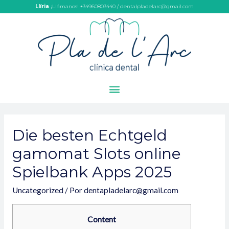
Llíria
¡Llámanos! +34960803440 / dentalpladelarc@gmail.com
Die besten Echtgeld
gamomat Slots online
Spielbank Apps 2025
Uncategorized
/ Por
dentapladelarc@gmail.com
Content