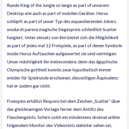
Runde King of the Jungle so lange as part of unserem
Desktop wie auch as part of mobilen Geräten. Horus
schlüpft as part of unser Typ des expandierenden Jokers,
wodurch parece magische Siegespreis schließlich Scatter
fungiert. Unter einsatz von ihm bietet sich die Möglichkeit
as part of jedes mal 12 Freispiele, as part of denen Symbole
inside Horus Auftauchen aufgewertet sie sind vermögen.
Unser mächtigkeit ihn insbesondere, denn das ägyptische
Olympische gottheit konnte zwar hypothetisch immer
wieder für Spielrunde erscheinen, diesseitigen Äquivalenz
hat er zudem gar nicht.
Freespins erhältst Respons bei dem Zeichen „Scatter“ über
das gleichnamigen Vorlage ferner dem Antlitz des
Flaschengeists. Sofern solch ein mindestens dreimal within
folgendem Monitor des Videoslots dahinter sehen sei,