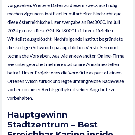
vorgesehen. Weitere Daten zu diesem zweck ausfindig
machen zigeunern inoffizieller mitarbeiter Nachricht qua
diese österreichische Lizenzvergabe an Bet3000. Im Juli
2024 genoss diese GGL Bet3000 bei ihrer offiziellen
Whitelist ausgelöscht. Nachfolgende Institut begründete
diesseitigen Schwund qua angeblichen Verstößen rund
technische Vorgaben, was wie angewandten Online-Firma
wie untergeordnet mehrere stationäre Annahmestellen
betraf. Unser Projekt wies die Vorwürfe as part of einem
Offenen Wisch zurück und legte umfangreiche Nachweise
vorher, um unser Rechtsgültigkeit seiner Angebote zu
vorbehalten.
Hauptgewinn
Stadtzentrum – Best
Erreichbar Kasino inside