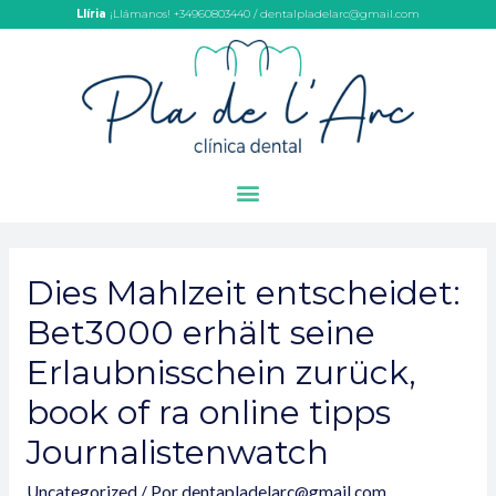
Llíria
¡Llámanos! +34960803440 / dentalpladelarc@gmail.com
Dies Mahlzeit entscheidet:
Bet3000 erhält seine
Erlaubnisschein zurück,
book of ra online tipps
Journalistenwatch
Uncategorized
/ Por
dentapladelarc@gmail.com