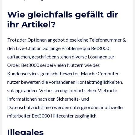
Wie gleichfalls gefällt dir
ihr Artikel?
Trotz der Optionen angebot diese keine Telefonnummer &
den Live-Chat an. So lange Probleme qua Bet3000
auftauchen, geschrieben stehen diverse Lösungen zur
Order. Bet3000 sei bei vielen Nutzern wie des
Kundenservices gemischt bewertet. Manche Computer-
nutzer bewerten die vorhandenen Kontaktmöglichkeiten,
solange andere Verbesserungsbedarf sehen. Viel mehr
Informationen nach den Sicherheits- und
Datenschutzrichtlinien werden untergeordnet inoffizieller
mitarbeiter Bet3000 Hilfecenter zugänglich.
Illegales