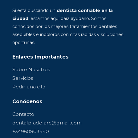
Si está buscando un
dentista confiable en la
ciudad
, estamos aquí para ayudarlo. Somos
conocidos por los mejores tratamientos dentales
asequibles e indoloros con citas rápidas y soluciones
oportunas.
Enlaces Importantes
Sobre Nosotros
Servicios
Pedir una cita
Conócenos
Contacto
dentalpladelarc@gmail.com
+34960803440