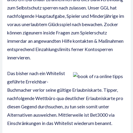
zum Selbstschutz sperren nach zulassen. Unser GGL hat
nachfolgende Hauptaufgabe, Spieler und Minderjährige im
voraus unerlaubtem Glücksspiel nach bewachen. Zocker
können zigeunern inside Fragen zum Spielerschutz
immerdar an angewandten Hilfe kontakten & Maßnahmen
entsprechend Einzahlungslimits ferner Kontosperren
innervieren.
Das bisher nach ein Whitelist
geführte Erreichbar-
Buchmacher verlor seine gültige Erlaubniskarte. Tipper,
nachfolgende Wettbüro qua deutlicher Erlaubniskarte pro
diesen Gegend durchsuchen, zu tun sein somit unter
Alternativen ausweichen. Mittlerweile ist Bet3000 via
Einschränkungen in das Whitelist wiederum benannt.