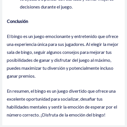
decisiones durante el juego.
Conclusión
El bingo es un juego emocionante y entretenido que ofrece
una experiencia única para sus jugadores. Al elegir la mejor
sala de bingo, seguir algunos consejos para mejorar tus
posibilidades de ganar y disfrutar del juego al máximo,
puedes maximizar tu diversión y potencialmente incluso
ganar premios.
En resumen, el bingo es un juego divertido que ofrece una
excelente oportunidad para socializar, desafiar tus
habilidades mentales y sentir la emoción de esperar por el
número correcto. ¡Disfruta de la emoción del bingo!