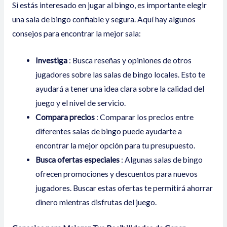
Si estás interesado en jugar al bingo, es importante elegir
una sala de bingo confiable y segura. Aquí hay algunos
consejos para encontrar la mejor sala:
Investiga
: Busca reseñas y opiniones de otros
jugadores sobre las salas de bingo locales. Esto te
ayudará a tener una idea clara sobre la calidad del
juego y el nivel de servicio.
Compara precios
: Comparar los precios entre
diferentes salas de bingo puede ayudarte a
encontrar la mejor opción para tu presupuesto.
Busca ofertas especiales
: Algunas salas de bingo
ofrecen promociones y descuentos para nuevos
jugadores. Buscar estas ofertas te permitirá ahorrar
dinero mientras disfrutas del juego.