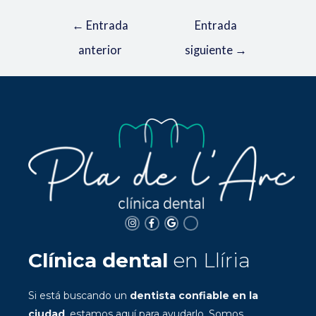
←
Entrada
Entrada
anterior
siguiente
→
Clínica dental
en Llíria
Si está buscando un
dentista confiable en la
ciudad
, estamos aquí para ayudarlo. Somos