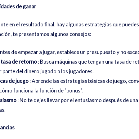
lidades de ganar
nte en el resultado final, hay algunas estrategias que puedes
ación, te presentamos algunos consejos:
Antes de empezar a jugar, establece un presupuesto y no exced
 tasa de retorno
: Busca máquinas que tengan una tasa de ret
 parte del dinero jugado a los jugadores.
icas de juego
: Aprende las estrategias básicas de juego, com
ómo funciona la función de "bonus".
tusiasmo
: No te dejes llevar por el entusiasmo después de una
as.
nancias