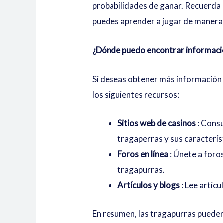
probabilidades de ganar. Recuerda qu
puedes aprender a jugar de manera
¿Dónde puedo encontrar informació
Si deseas obtener más información
los siguientes recursos:
Sitios web de casinos
: Cons
tragaperras y sus caracterís
Foros en línea
: Únete a foro
tragapurras.
Artículos y blogs
: Lee artíc
En resumen, las tragapurras pueden 