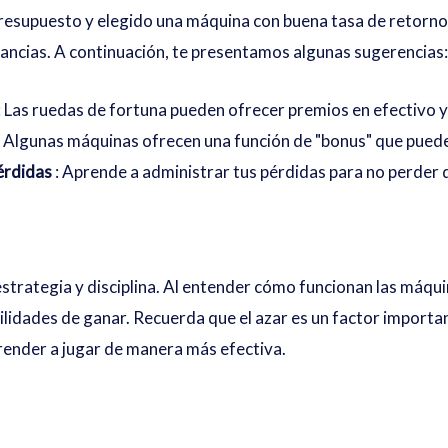
resupuesto y elegido una máquina con buena tasa de retorno,
ancias. A continuación, te presentamos algunas sugerencias
: Las ruedas de fortuna pueden ofrecer premios en efectivo y
: Algunas máquinas ofrecen una función de "bonus" que puede 
pérdidas
: Aprende a administrar tus pérdidas para no perder
strategia y disciplina. Al entender cómo funcionan las máqu
lidades de ganar. Recuerda que el azar es un factor importante
prender a jugar de manera más efectiva.