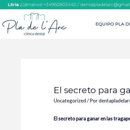
Llíria
¡Llámanos! +34960803440 / dentalpladelarc@gmai
EQUIPO PLA DE
El secreto para g
Uncategorized
/ Por
dentapladela
El secreto para ganar en las tragap