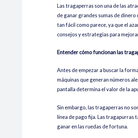
Las tragaperras son una de las atra
de ganar grandes sumas de dinero 
tan fácil como parece, ya que el aza
consejos y estrategias para mejorar
Entender cómo funcionan las traga
Antes de empezar a buscar la forma
máquinas que generan números aleat
pantalla determina el valor de la a
Sin embargo, las tragaperras no son
línea de pago fija. Las tragapurras 
ganar en las ruedas de fortuna.