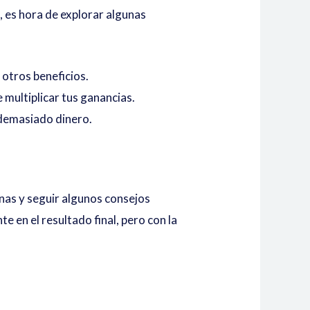
 es hora de explorar algunas
:
 otros beneficios.
multiplicar tus ganancias.
 demasiado dinero.
inas y seguir algunos consejos
 en el resultado final, pero con la