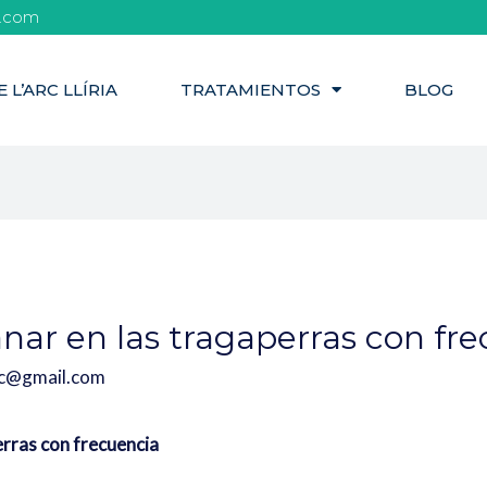
l.com
 L’ARC LLÍRIA
TRATAMIENTOS
BLOG
anar en las tragaperras con fr
rc@gmail.com
erras con frecuencia