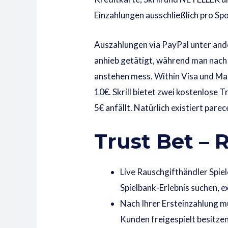
Einzahlungen ausschließlich pro Spo
Auszahlungen via PayPal unter an
anhieb getätigt, während man nach
anstehen mess. Within Visa und Mas
10€. Skrill bietet zwei kostenlose
5€ anfällt. Natürlich existiert pa
Trust Bet – R
Live Rauschgifthändler Spiel
Spielbank-Erlebnis suchen, e
Nach Ihrer Ersteinzahlung m
Kunden freigespielt besitze