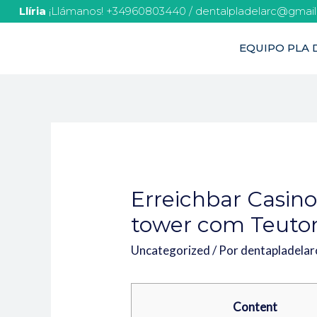
Llíria
¡Llámanos! +34960803440 / dentalpladelarc@gmai
EQUIPO PLA D
Erreichbar Casino
tower com Teuto
Uncategorized
/ Por
dentapladela
Content