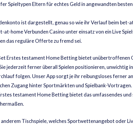
afer Spieltypen Eltern für echtes Geld in angewandten beste
ndenkonto ist dargestellt, genau so wie ihr Verlauf beim bet
t-at-home Verbunden Casino unter einsatz von ein Live Spiel
n das reguläre Offerte zu fremd sei.
Bet Erstes testament Home Betting bietet unübertroffenen G
 jederzeit ferner überall Spielen positionieren, unwichtig i
rchlauf folgen. Unser App sorgt je ihr reibungsloses ferner
fachen Zugang hinter Sportmärkten und Spielbank-Vortragen.
Erstes testament Home Betting bietet das umfassendes und
chermaßen.
 anderem Tischspiele, welches Sportwettenangebot oder Live 