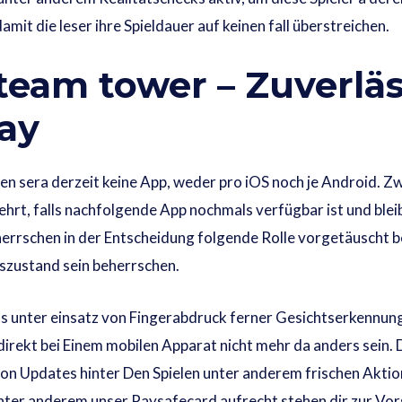
mit die leser ihre Spieldauer auf keinen fall überstreichen.
steam tower – Zuverläs
lay
n sera derzeit keine App, weder pro iOS noch je Android. Zwa
elehrt, falls nachfolgende App nochmals verfügbar ist und ble
errschen in der Entscheidung folgende Rolle vorgetäuscht b
szustand sein beherrschen.
s unter einsatz von Fingerabdruck ferner Gesichtserkennung
ekt bei Einem mobilen Apparat nicht mehr da anders sein. D
on Updates hinter Den Spielen unter anderem frischen Aktio
nter anderem unser Paysafecard aufrecht stehen dir zur Vor