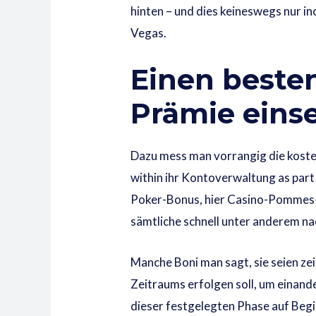
hinten – und dies keineswegs nur in
Vegas.
Einen beste
Prämie eins
Dazu mess man vorrangig die koste
within ihr Kontoverwaltung as part
Poker-Bonus, hier Casino-Pommes-
sämtliche schnell unter anderem na
Manche Boni man sagt, sie seien ze
Zeitraums erfolgen soll, um einande
dieser festgelegten Phase auf Begi