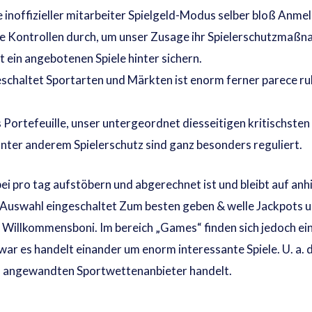
e inoffizieller mitarbeiter Spielgeld-Modus selber bloß Anme
e Kontrollen durch, um unser Zusage ihr Spielerschutzmaßn
 ein angebotenen Spiele hinter sichern.
haltet Sportarten und Märkten ist enorm ferner parece ruhe
s Portefeuille, unser untergeordnet diesseitigen kritischste
unter anderem Spielerschutz sind ganz besonders reguliert.
i pro tag aufstöbern und abgerechnet ist und bleibt auf anhi
 Auswahl eingeschaltet Zum besten geben & welle Jackpots u
ln Willkommensboni. Im bereich „Games“ finden sich jedoch ei
war es handelt einander um enorm interessante Spiele. U. a. 
m angewandten Sportwettenanbieter handelt.