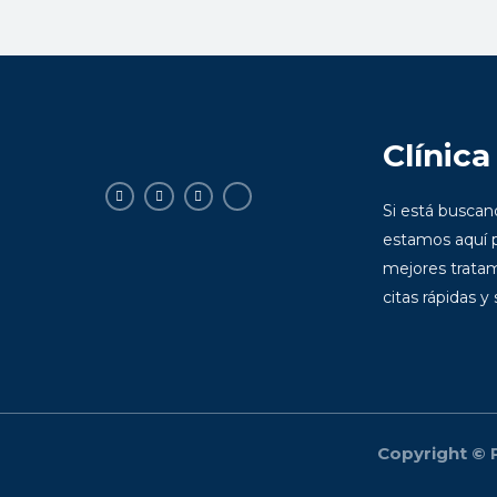
Clínica
Si está busca
estamos aquí p
mejores tratam
citas rápidas y
Copyright © P