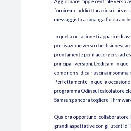
Aggiornare l’app è centrale verso ass
forniremo addirittura riuscirai ver
messaggistica rimanga fluida anche
In quella occasione ti apparire di as
precisazione verso che disinnesca
prontamente per il accorgersi ad e
principali versioni. Dedicami in qu
come non si dica riuscirai insomma
Perfettamente, in quella occasione
programma Odin sul calcolatore elet
Samsung ancora togliere il firmwar
Qualora opportuno, collaboratore il
grandi aspettative con gli utenti di