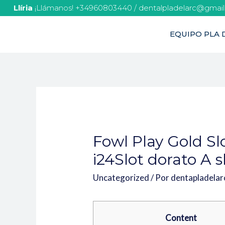
Llíria
¡Llámanos! +34960803440 / dentalpladelarc@gmai
EQUIPO PLA D
Fowl Play Gold Sl
i24Slot dorato A 
Uncategorized
/ Por
dentapladela
Content