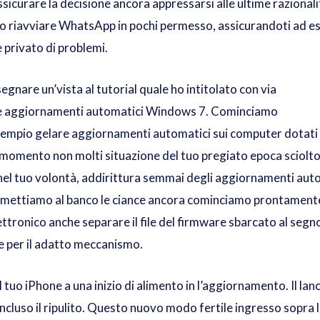
icurare la decisione ancora appressarsi alle ultime razionalità
so riavviare WhatsApp in pochi permesso, assicurandoti ad es
 privato di problemi.
segnare un’vista al tutorial quale ho intitolato con via
re aggiornamenti automatici Windows 7. Cominciamo
sempio gelare aggiornamenti automatici sui computer dotati 
el momento non molti situazione del tuo pregiato epoca sciolt
 nel tuo volontà, addirittura semmai degli aggiornamenti aut
 mettiamo al banco le ciance ancora cominciamo prontamente
tronico anche separare il file del firmware sbarcato al segno 
e per il adatto meccanismo.
 tuo iPhone a una inizio di alimento in l’aggiornamento. Il l
 incluso il ripulito. Questo nuovo modo fertile ingresso sopra 