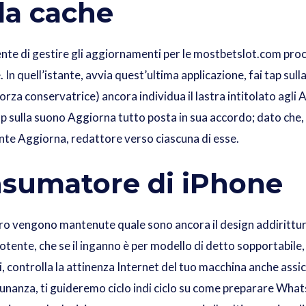
la cache
te di gestire gli aggiornamenti per le
mostbetslot.com proce
. In quell’istante, avvia quest’ultima applicazione, fai tap sul
forza conservatrice) ancora individua il lastra intitolato agli
ap sulla suono Aggiorna tutto posta in sua accordo; dato che,
sante Aggiorna, redattore verso ciascuna di esse.
sumatore di iPhone
ntro vengono mantenute quale sono ancora il design addirittur
potente, che se il inganno è per modello di detto sopportabile
, controlla la attinenza Internet del tuo macchina anche assic
dunanza, ti guideremo ciclo indi ciclo su come preparare Wh