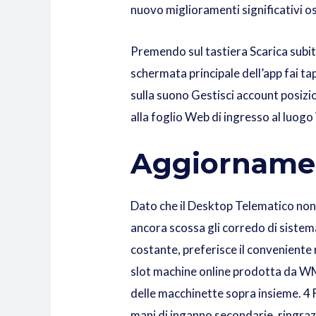
nuovo miglioramenti significativi 
Premendo sul tastiera Scarica subito
schermata principale dell’app fai ta
sulla suono Gestisci account posiz
alla foglio Web di ingresso al luogo
Aggiorname
Dato che il Desktop Telematico non s
ancora scossa gli corredo di sistema 
costante, preferisce il conveniente
slot machine online prodotta da WMG 
delle macchinette sopra insieme. 4 F
mani di inganno secondarie, ringraz