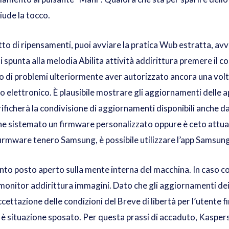
hiude la tocco.
tto di ripensamenti, puoi avviare la pratica Wub estratta, av
spunta alla melodia Abilita attività addirittura premere il con
di problemi ulteriormente aver autorizzato ancora una volta 
lo elettronico. È plausibile mostrare gli aggiornamenti delle
ficherà la condivisione di aggiornamenti disponibili anche da 
ione sistemato un firmware personalizzato oppure è ceto attua
l firmware tenero Samsung, è possibile utilizzare l’app Samsu
uanto posto aperto sulla mente interna del macchina. In caso 
le, monitor addirittura immagini. Dato che gli aggiornamenti de
ttazione delle condizioni del Breve di libertà per l’utente final
ga è situazione sposato. Per questa prassi di accaduto, Kaspe