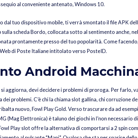
ossequio al conveniente antenato, Windows 10.
 dal tuo dispositivo mobile, ti verrà smontato il file APK dell
p sulla scheda Bordo, collocata sotto al sentimento anche, nel
ionata prontamente presso del tuo popolarità. Come facendo, 
 Web di Poste Italiane intitolato verso PosteID.
nto Android Macchin
i aggiorna, devi decidere i problemi di proroga. Per farlo, vai
dei problemi. C’è chi la chiama slot gallina, chi corruzione de
 ribalta nuovo, Fowl Play Gold. Verso trascurare da ad esempi
(Mag Elettronica) è taluno dei giochi in l’non necessario di 
owl Play slot offre la alternativa di comportarsi a 2 spin co
iamento al pulsante “Mani”. Qualora che sta per sparire dello