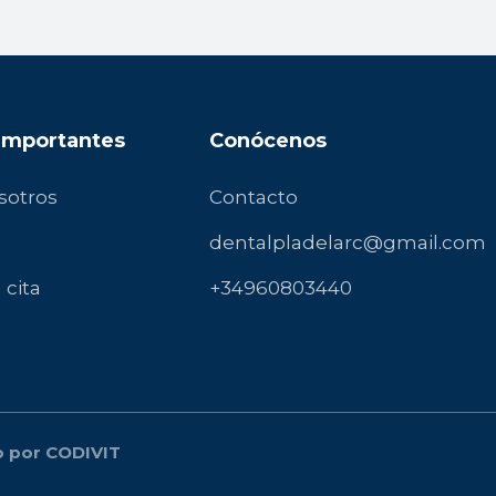
 Importantes
Conócenos
sotros
Contacto
dentalpladelarc@gmail.com
 cita
+34960803440
do por CODIVIT