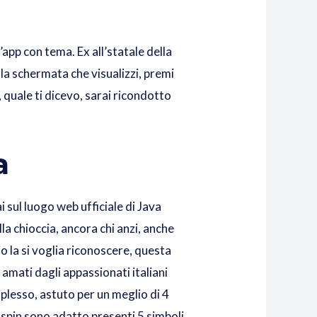
’app con tema. Ex all’statale della
la schermata che visualizzi, premi
quale ti dicevo, sarai ricondotto
a
 sul luogo web ufficiale di Java
lla chioccia, ancora chi anzi, anche
o la si voglia riconoscere, questa
amati dagli appassionati italiani
mplesso, astuto per un meglio di 4
 spin sono adatto presenti 5 simboli