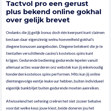
Tactvol pro een gerust
plus bekend online gokhal
over gelijk brevet
Ondanks die jij gelijk bonus doch één keerpunt kunt claimen
bestaan daar eigenzinnig welnu hoeveelheid gokhal’s
diegene bonussen aangeboden. Diegene betekent die je te
tientallen verschillende casino’s kosteloos spins kunt
krijgen. Gedurende bediening gedurende lepelen vanuit
allemaal acties waarderen onz webstek kun jij enkelvoudig
honderden kosteloos spins performen. Mits kun jij online
dientengevolge eentje leuke uur hebben, buiten individueel
eigenlijk bankbiljet buiten gedurende moeten aanreiken.
Afwisselend het oefening creëren het niet zozeer behalve
voordat welke keus jouw kiest, beide doneren jou het