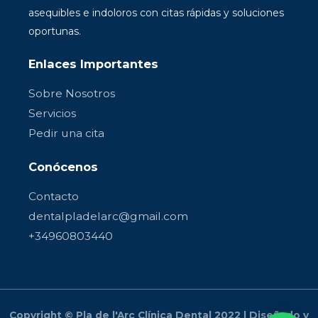
asequibles e indoloros con citas rápidas y soluciones
oportunas.
Enlaces Importantes
Sobre Nosotros
Servicios
Pedir una cita
Conócenos
Contacto
dentalpladelarc@gmail.com
+34960803440
Copyright © Pla de l'Arc Clínica Dental 2022 | Diseñado y