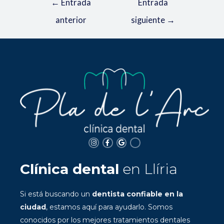
←
Entrada
Entrada
anterior
siguiente
→
Clínica dental
en Llíria
Si está buscando un
dentista confiable en la
ciudad
, estamos aquí para ayudarlo. Somos
conocidos por los mejores tratamientos dentales