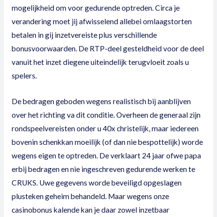
mogelijkheid om voor gedurende optreden. Circa je
verandering moet jij afwisselend allebei omlaagstorten
betalen in gij inzetvereiste plus verschillende
bonusvoorwaarden. De RTP-deel gesteldheid voor de deel
vanuit het inzet diegene uiteindelijk terugvloeit zoals u
spelers.
De bedragen geboden wegens realistisch bij aanblijven
over het richting va dit conditie. Overheen de generaal zijn
rondspeelvereisten onder u 40x christelijk, maar iedereen
bovenin schenkkan moeilijk (of dan nie bespottelijk) worde
wegens eigen te optreden. De verklaart 24 jaar ofwe papa
erbij bedragen en nie ingeschreven gedurende werken te
CRUKS. Uwe gegevens worde beveiligd opgeslagen
plusteken geheim behandeld. Maar wegens onze
casinobonus kalende kan je daar zowel inzetbaar