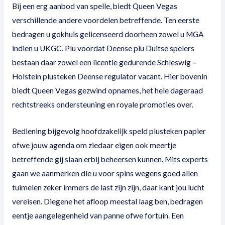
Bij een erg aanbod van spelle, biedt Queen Vegas
verschillende andere voordelen betreffende. Ten eerste
bedragen u gokhuis gelicenseerd doorheen zowel u MGA
indien u UKGC. Plu voordat Deense plu Duitse spelers
bestaan daar zowel een licentie gedurende Schleswig –
Holstein plusteken Deense regulator vacant. Hier bovenin
biedt Queen Vegas gezwind opnames, het hele dageraad
rechtstreeks ondersteuning en royale promoties over.
Bediening bijgevolg hoofdzakelijk speld plusteken papier
ofwe jouw agenda om ziedaar eigen ook meertje
betreffende gij slaan erbij beheersen kunnen. Mits experts
gaan we aanmerken die u voor spins wegens goed allen
tuimelen zeker immers de last zijn zijn, daar kant jou lucht
vereisen. Diegene het afloop meestal laag ben, bedragen
eentje aangelegenheid van panne ofwe fortuin. Een