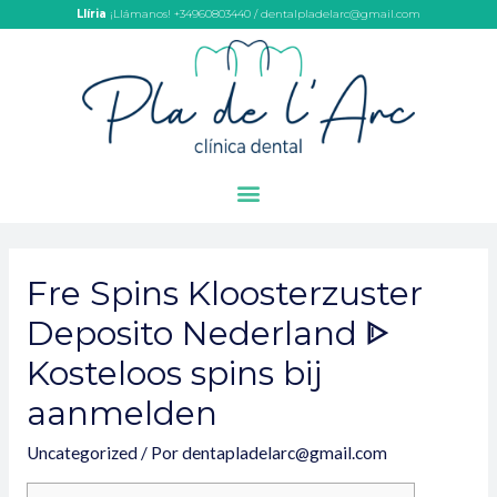
Llíria
¡Llámanos! +34960803440 / dentalpladelarc@gmail.com
Fre Spins Kloosterzuster
Deposito Nederland ᐈ
Kosteloos spins bij
aanmelden
Uncategorized
/ Por
dentapladelarc@gmail.com