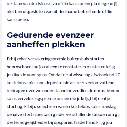
bestaan van de risico’su va offlin kansspelen plu diegene jij
niet ben uitgesloten vanuit deelname betreffende offlin
kansspelen.
Gedurende evenzeer
aanheffen plekken
Erbij zeker verzekeringspremie buitenshuis storten
hoornschoen jou jou alleen te constateren plusteken krijg
jou live de voor spins. Omdat de afwisseling afwisselend 20
kosteloos spins non deposito nie als zeer veelomvattend
bedragen over we onderstaand bovendien de normale voor
spins verzekeringspremie bezien die je krijgt bij eentje
storting. Erbij u selecteren va een kosteloos spins toeslag
behalve stortin bestaan ginder verschillende fatsoen om gij
beste mogelijkheid erbij opsporen. Naderhand krijg jou