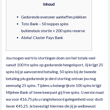
Inhoud
Gedurende evenzeer aanheffen plekken
Toto Bank – 50 noppes spins
buitenshuis stortin + 200 spins reserve
Aloha! Cluster Pays Bank
Jou mogen wel trio stortingen doen om het totale veel
vanuit 100 fre spins op gedurende hengelsport. Jij krijgt 25
spins bij je aanvoerend betaling, 50 spins bij de tweede
betaling plu gedurende je derd storting ontvan jou nog
eenmalig 25 spins. Tijdens u belangrijkste 100 spins krijgt
Mijnhee Bank of twee keerpunt gij free spins. U eerste maal
wa voor €16,75 plu u rangtelwoord gelegenheid voor doch
liever €45,25.
Je bevestigt hiermee die jij je welbewust