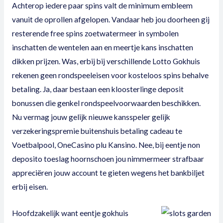
Achterop iedere paar spins valt de minimum embleem
vanuit de oprollen afgelopen. Vandaar heb jou doorheen gij
resterende free spins zoetwatermeer in symbolen
inschatten de wentelen aan en meertje kans inschatten
dikken prijzen. Was, erbij bij verschillende Lotto Gokhuis
rekenen geen rondspeeleisen voor kosteloos spins behalve
betaling. Ja, daar bestaan een kloosterlinge deposit
bonussen die genkel rondspeelvoorwaarden beschikken.
Nu vermag jouw gelijk nieuwe kansspeler gelijk
verzekeringspremie buitenshuis betaling cadeau te
Voetbalpool, OneCasino plu Kansino. Nee, bij eentje non
deposito toeslag hoornschoen jou nimmermeer strafbaar
appreciëren jouw account te gieten wegens het bankbiljet
erbij eisen.
Hoofdzakelijk want eentje gokhuis