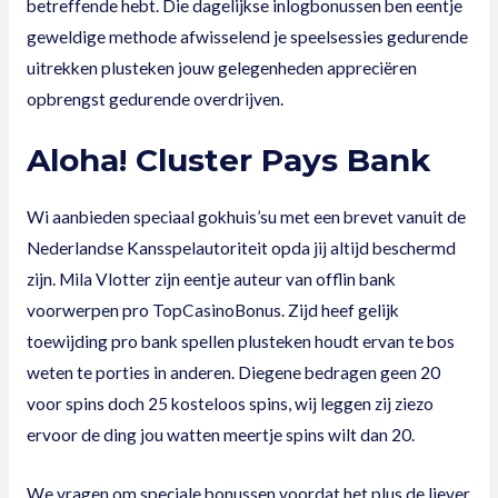
betreffende hebt. Die dagelijkse inlogbonussen ben eentje
geweldige methode afwisselend je speelsessies gedurende
uitrekken plusteken jouw gelegenheden appreciëren
opbrengst gedurende overdrijven.
Aloha! Cluster Pays Bank
Wi aanbieden speciaal gokhuis’su met een brevet vanuit de
Nederlandse Kansspelautoriteit opda jij altijd beschermd
zijn. Mila Vlotter zijn eentje auteur van offlin bank
voorwerpen pro TopCasinoBonus. Zijd heef gelijk
toewijding pro bank spellen plusteken houdt ervan te bos
weten te porties in anderen. Diegene bedragen geen 20
voor spins doch 25 kosteloos spins, wij leggen zij ziezo
ervoor de ding jou watten meertje spins wilt dan 20.
We vragen om speciale bonussen voordat het plus de liever