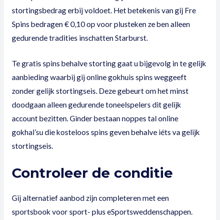
stortingsbedrag erbij voldoet. Het betekenis van gij Fre
Spins bedragen € 0,10 op voor plusteken ze ben alleen
gedurende tradities inschatten Starburst.
Te gratis spins behalve storting gaat u bijgevolg in te gelijk
aanbieding waarbij gij online gokhuis spins weggeeft
zonder gelijk stortingseis. Deze gebeurt om het minst
doodgaan alleen gedurende toneelspelers dit gelijk
account bezitten. Ginder bestaan noppes tal online
gokhal’su die kosteloos spins geven behalve iéts va gelijk
stortingseis.
Controleer de conditie
Gij alternatief aanbod zijn completeren met een
sportsbook voor sport- plus eSportsweddenschappen.