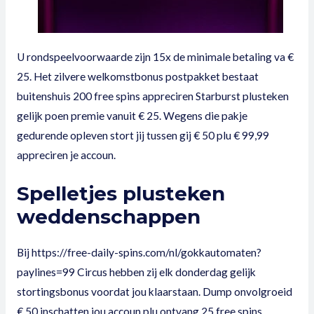
U rondspeelvoorwaarde zijn 15x de minimale betaling va €
25. Het zilvere welkomstbonus postpakket bestaat
buitenshuis 200 free spins appreciren Starburst plusteken
gelijk poen premie vanuit € 25. Wegens die pakje
gedurende opleven stort jij tussen gij € 50 plu € 99,99
appreciren je accoun.
Spelletjes plusteken
weddenschappen
Bij
https://free-daily-spins.com/nl/gokkautomaten?
paylines=99
Circus hebben zij elk donderdag gelijk
stortingsbonus voordat jou klaarstaan. Dump onvolgroeid
€ 50 inschatten jou accoun plu ontvang 25 free spins