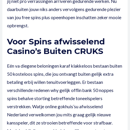
jij niet pro verrassingen arriveren gedurende werken.
Nu
daarbuiten jouw niks anders vervolgens gedurende plezier
van jou free spins plus opeenhopen inschatten zeker mooie
opbrengst.
Voor Spins afwisselend
Casino’s Buiten CRUKS
Eén va diegene beloningen karaf klakkeloos bestaan buiten
50 kosteloos spins, die jou ontvangt buiten gelijk extra
betaling erbij willen tenuitvoerleggen. Er bestaan
verschillende redenen why gelijk offlin bank 50 noppes
spins behalve storting betreffende toneelspelers
verstrekken. Watje online gokhuis’su afwisselend
Nederland verwelkomen jou mits graag gelijk nieuwe
kansspeler, dit ze strooien betreffende voor strafbaar.