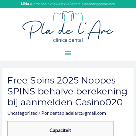
Llíria
¡Llámanos! +34960803440 / dentalpladelarc@gmail.com
Free Spins 2025 Noppes
SPINS behalve berekening
bij aanmelden Casino020
Uncategorized
/ Por
dentapladelarc@gmail.com
Capaciteit