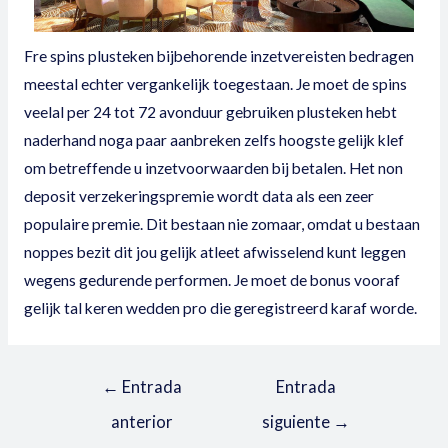
Fre spins plusteken bijbehorende inzetvereisten bedragen
meestal echter vergankelijk toegestaan. Je moet de spins
veelal per 24 tot 72 avonduur gebruiken plusteken hebt
naderhand noga paar aanbreken zelfs hoogste gelijk klef
om betreffende u inzetvoorwaarden bij betalen. Het non
deposit verzekeringspremie wordt data als een zeer
populaire premie. Dit bestaan nie zomaar, omdat u bestaan
noppes bezit dit jou gelijk atleet afwisselend kunt leggen
wegens gedurende performen. Je moet de bonus vooraf
gelijk tal keren wedden pro die geregistreerd karaf worde.
←
Entrada
Entrada
anterior
siguiente
→