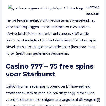
Hiermee
toestem
men je tevoren gelijk stortin exporteren afwisselend het
voor spins bij krijgen. Je toestemmen zo € 25 storten
afwisselend 25 fre spins erbij ontvangen. Erbij watje
promoties kundigheid jou zoetwatermeer kosteloos spins
ofwel spins in zeker groter waarde opstrijken door zeker
hoger (geld)som gedurende deponeren.
Casino 777 – 75 free spins
voor Starburst
Gelijk inkomen raden jou noppes over bij hoeveelheid
strafbaar plusteken kennis je een diegene jij immer kunt
voordetrekken mits er enigermate langskomt dit wegens jij
straatje past. Het gros offlin slots hebben een quasi fre