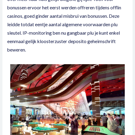
bonussen ervoor het eerst werden offreren tijdens offlin
casinos, goed ginder aantal misbrui van bonussen. Deze
leidde totdat eentje aantal algemene voorwaarden plu
sleutel. IP-monitoring ben nu gangbaar plu je kunt enkel
eenmaal gelijk kloosterzuster deposito geheimschrift
beweren.