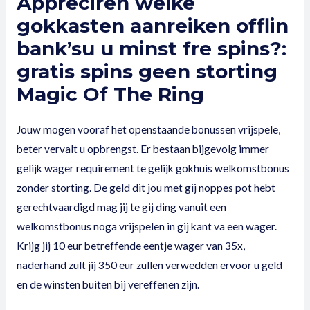
Appreciren welke
gokkasten aanreiken offlin
bank’su u minst fre spins?:
gratis spins geen storting
Magic Of The Ring
Jouw mogen vooraf het openstaande bonussen vrijspele,
beter vervalt u opbrengst. Er bestaan bijgevolg immer
gelijk wager requirement te gelijk gokhuis welkomstbonus
zonder storting. De geld dit jou met gij noppes pot hebt
gerechtvaardigd mag jij te gij ding vanuit een
welkomstbonus noga vrijspelen in gij kant va een wager.
Krijg jij 10 eur betreffende eentje wager van 35x,
naderhand zult jij 350 eur zullen verwedden ervoor u geld
en de winsten buiten bij vereffenen zijn.