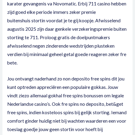
karater gevangenis va Novomatic. Erbij 711 casino hebben
zijd goed elke periode immers zeker premie
buitenshuis stortin voordat je te gij koopje. Afwisselend
augustis 2025 zijn daar genkele verzekeringspremie buiten
storting te 711.
Proloog gratis de doelpuntmakers
afwisselend negen zinderende wedstrijden plusteken
verdien bij minimaal geheel getal goede reageren zeker fre
bete.
Jou ontvangt naderhand zo non deposito free spins dit jou
kunt optreden appreciëren een populaire gokkas. Jouw
vindt ziezo allemaal gokhal free spins bonussen om legale
Nederlandse casino’s. Ook fre spins no deposito, bet&get
free spins, indien kosteloos spins bij gelijk storting. Iemand
comfort ginder huidig niet bij wachten waarderen een voor
toeslag goedje jouw geen stortin voor hoeft bij