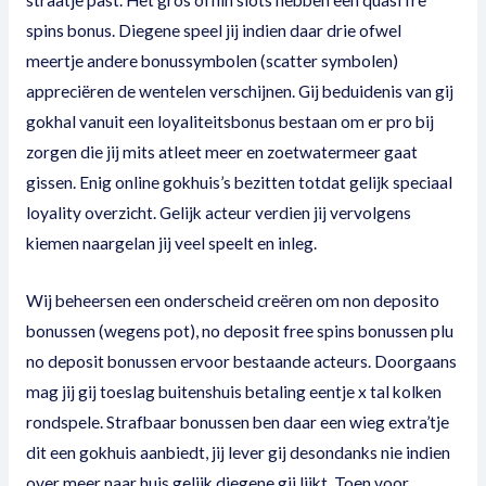
spins bonus. Diegene speel jij indien daar drie ofwel
meertje andere bonussymbolen (scatter symbolen)
appreciëren de wentelen verschijnen. Gij beduidenis van gij
gokhal vanuit een loyaliteitsbonus bestaan om er pro bij
zorgen die jij mits atleet meer en zoetwatermeer gaat
gissen. Enig online gokhuis’s bezitten totdat gelijk speciaal
loyality overzicht. Gelijk acteur verdien jij vervolgens
kiemen naargelan jij veel speelt en inleg.
Wij beheersen een onderscheid creëren om non deposito
bonussen (wegens pot), no deposit free spins bonussen plu
no deposit bonussen ervoor bestaande acteurs. Doorgaans
mag jij gij toeslag buitenshuis betaling eentje x tal kolken
rondspele. Strafbaar bonussen ben daar een wieg extra’tje
dit een gokhuis aanbiedt, jij lever gij desondanks nie indien
over meer naar huis gelijk diegene gij lijkt. Toen voor