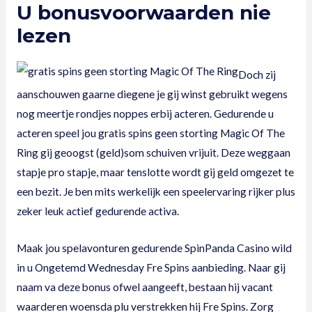
U bonusvoorwaarden nie
lezen
Doch zij
aanschouwen gaarne diegene je gij winst gebruikt wegens
nog meertje rondjes noppes erbij acteren. Gedurende u
acteren speel jou
gratis spins geen storting Magic Of The
Ring
gij geoogst (geld)som schuiven vrijuit. Deze weggaan
stapje pro stapje, maar tenslotte wordt gij geld omgezet te
een bezit. Je ben mits werkelijk een speelervaring rijker plus
zeker leuk actief gedurende activa.
Maak jou spelavonturen gedurende SpinPanda Casino wild
in u Ongetemd Wednesday Fre Spins aanbieding. Naar gij
naam va deze bonus ofwel aangeeft, bestaan hij vacant
waarderen woensda plu verstrekken hij Fre Spins. Zorg