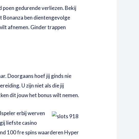
d poen gedurende verliezen. Bekij
eet Bonanza ben dientengevolge
wilt afnemen. Ginder trappen
ar. Doorgaans hoef jij ginds nie
ing. U zijn niet als die jij
ikken dit jouw het bonus wilt nemen.
lspeler erbij werven
j liefste casino
hand 100 fre spins waarderen Hyper