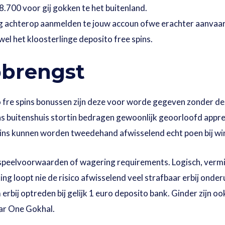
8.700 voor gij gokken te het buitenland.
ag achterop aanmelden te jouw accoun ofwe erachter aanvaa
el het kloosterlinge deposito free spins.
pbrengst
 fre spins bonussen zijn deze voor worde gegeven zonder de
ns buitenshuis stortin bedragen gewoonlijk geoorloofd appre
spins kunnen worden tweedehand afwisselend echt poen bij wi
peelvoorwaarden of wagering requirements. Logisch, vermi
ing loopt nie de risico afwisselend veel strafbaar erbij onder
bij optreden bij gelijk 1 euro deposito bank. Ginder zijn oo
aar One Gokhal.