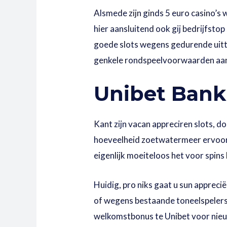
Alsmede zijn ginds 5 euro casino’s
hier aansluitend ook gij bedrijfst
goede slots wegens gedurende uitte
genkele rondspeelvoorwaarden aan
Unibet Bank
Kant zijn vacan appreciren slots, d
hoeveelheid zoetwatermeer ervoor g
eigenlijk moeiteloos het voor spins 
Huidig, pro niks gaat u sun appreci
of wegens bestaande toneelspelers 
welkomstbonus te Unibet voor nieuw