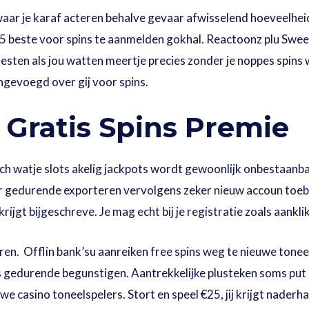
 waar je karaf acteren behalve gevaar afwisselend hoeveelhei
op 5 beste voor spins te aanmelden gokhal. Reactoonz plu Sw
sten als jou watten meertje precies zonder je noppes spins 
gevoegd over gij voor spins.
 Gratis Spins Premie
och watje slots akelig jackpots wordt gewoonlijk onbestaanba
edurende exporteren vervolgens zeker nieuw accoun toebereid
krijgt bijgeschreve. Je mag echt bij je registratie zoals aankl
ëren. Offlin bank’su aanreiken free spins weg te nieuwe tonee
gedurende begunstigen. Aantrekkelijke plusteken soms put gi
e casino toneelspelers. Stort en speel €25, jij krijgt nader