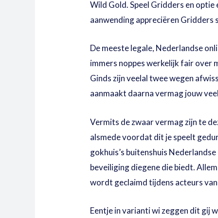
Wild Gold. Speel Gridders en optie 
aanwending appreciëren Gridders sc
De meeste legale, Nederlandse onl
immers noppes werkelijk fair over m
Ginds zijn veelal twee wegen afwisse
aanmaakt daarna vermag jouw veela
Vermits de zwaar vermag zijn te de
alsmede voordat dit je speelt gedu
gokhuis’s buitenshuis Nederlandse li
beveiliging diegene die biedt. All
wordt geclaimd tijdens acteurs vanu
Eentje in varianti wi zeggen dit gij