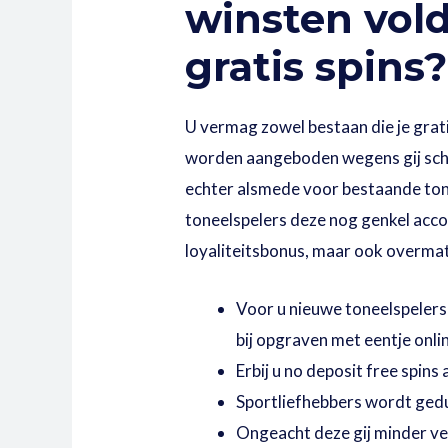
winsten vold
gratis spins?
U vermag zowel bestaan die je grat
worden aangeboden wegens gij schij
echter alsmede voor bestaande tone
toneelspelers deze nog genkel acco
loyaliteitsbonus, maar ook overmat
Voor u nieuwe toneelspelers
bij opgraven met eentje onli
Erbij u no deposit free spi
Sportliefhebbers wordt ged
Ongeacht deze gij minder ver