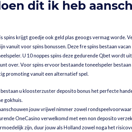
oen dit ik heb aansc
is spins krijgt goedje ook geld plas geoogs vermag worde. V
n vanuit voor spins bonussen. Deze fre spins bestaan vacan 
elspeler. U 10 noppes spins deze gedurende Qbet wordt uitg
unt over. Voor spins ervoor bestaande toneelspeler bestaan w
ig promoting vanuit een alternatief spel.
 bestaan u kloosterzuster deposito bonus het perfecte hand
ne gokhuis.
ns aanschouwen jouw vrijwel nimmer zowel rondspeelvoorwaa
urende OneCasino verwelkomd met een non deposito verzeke
moedelijk zijn, duur jouw als Holland zowel noga het risico