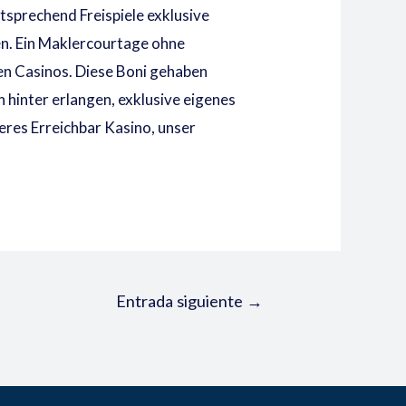
sprechend Freispiele exklusive
en. Ein Maklercourtage ohne
en Casinos. Diese Boni gehaben
hinter erlangen, exklusive eigenes
teres Erreichbar Kasino, unser
Entrada siguiente
→