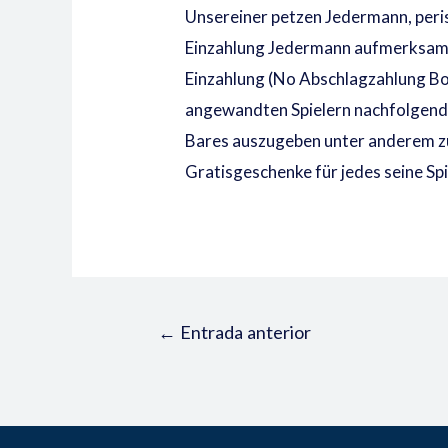
Unsereiner petzen Jedermann, peris
Einzahlung Jedermann aufmerksam u
Einzahlung (No Abschlagzahlung Bo
angewandten Spielern nachfolgende
Bares auszugeben unter anderem zu a
Gratisgeschenke für jedes seine Sp
←
Entrada anterior