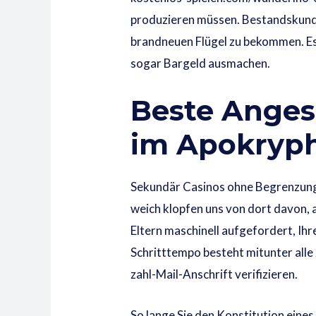
produzieren müssen. Bestandskunden
brandneuen Flügel zu bekommen. Es 
sogar Bargeld ausmachen.
Beste Anges
im Apokryp
Sekundär Casinos ohne Begrenzungen
weich klopfen uns von dort davon, a
Eltern maschinell aufgefordert, Ih
Schritttempo besteht mitunter alle
zahl-Mail-Anschrift verifizieren.
So lange Sie den Konstitution eine