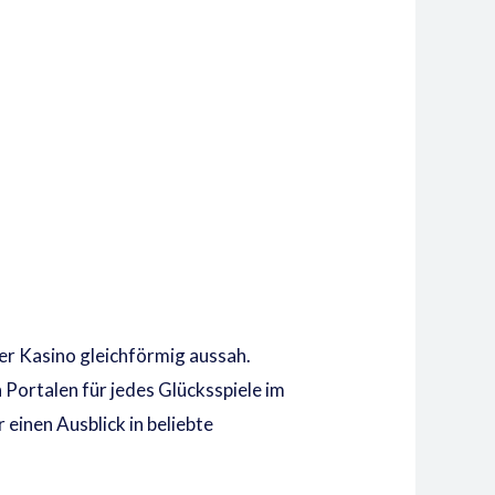
ter Kasino gleichförmig aussah.
 Portalen für jedes Glücksspiele im
r einen Ausblick in beliebte