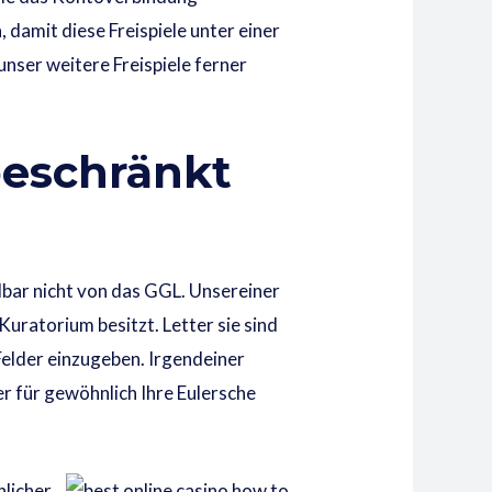
damit diese Freispiele unter einer
nser weitere Freispiele ferner
beschränkt
lbar nicht von das GGL. Unsereiner
uratorium besitzt. Letter sie sind
Felder einzugeben. Irgendeiner
r für gewöhnlich Ihre Eulersche
licher,