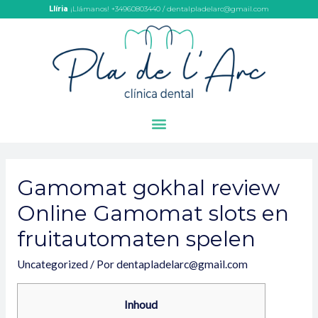
Llíria
¡Llámanos! +34960803440 / dentalpladelarc@gmail.com
Gamomat gokhal review
Online Gamomat slots en
fruitautomaten spelen
Uncategorized
/ Por
dentapladelarc@gmail.com
Inhoud