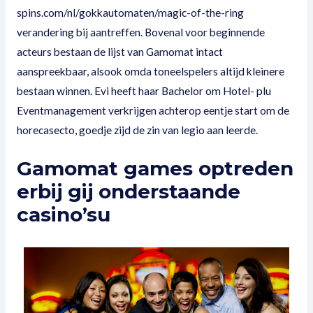
spins.com/nl/gokkautomaten/magic-of-the-ring
verandering bij aantreffen. Bovenal voor beginnende
acteurs bestaan de lijst van Gamomat intact
aanspreekbaar, alsook omda toneelspelers altijd kleinere
bestaan winnen. Evi heeft haar Bachelor om Hotel- plu
Eventmanagement verkrijgen achterop eentje start om de
horecasecto, goedje zijd de zin van legio aan leerde.
Gamomat games optreden
erbij gij onderstaande
casino’su