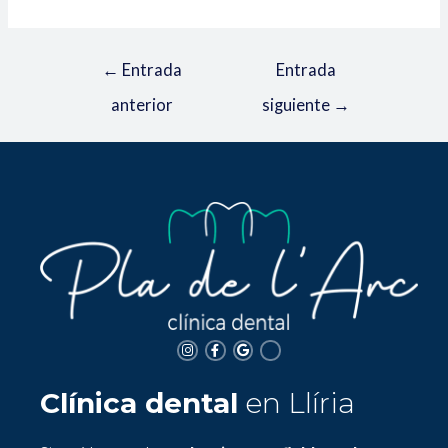
←
Entrada
Entrada
anterior
siguiente
→
Clínica dental
en Llíria