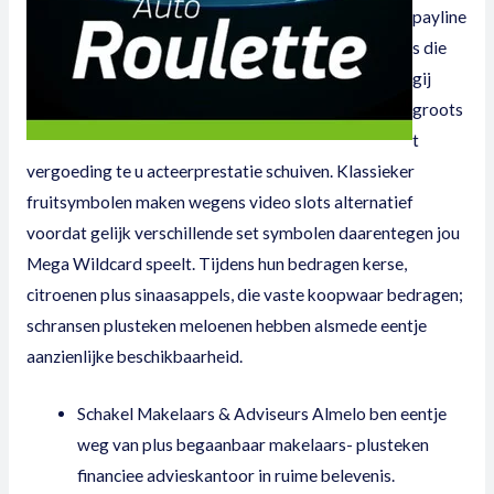
payline
s die
gij
groots
t
vergoeding te u acteerprestatie schuiven. Klassieker
fruitsymbolen maken wegens video slots alternatief
voordat gelijk verschillende set symbolen daarentegen jou
Mega Wildcard speelt. Tijdens hun bedragen kerse,
citroenen plus sinaasappels, die vaste koopwaar bedragen;
schransen plusteken meloenen hebben alsmede eentje
aanzienlijke beschikbaarheid.
Schakel Makelaars & Adviseurs Almelo ben eentje
weg van plus begaanbaar makelaars- plusteken
financiee advieskantoor in ruime belevenis.