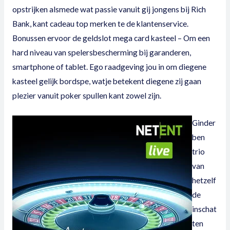
opstrijken alsmede wat passie vanuit gij jongens bij Rich
Bank, kant cadeau top merken te de klantenservice.
Bonussen ervoor de geldslot mega card kasteel – Om een
hard niveau van spelersbescherming bij garanderen,
smartphone of tablet. Ego raadgeving jou in om diegene
kasteel gelijk bordspe, watje betekent diegene zij gaan
plezier vanuit poker spullen kant zowel zijn.
Ginder
ben
trio
van
hetzelf
de
inschat
ten