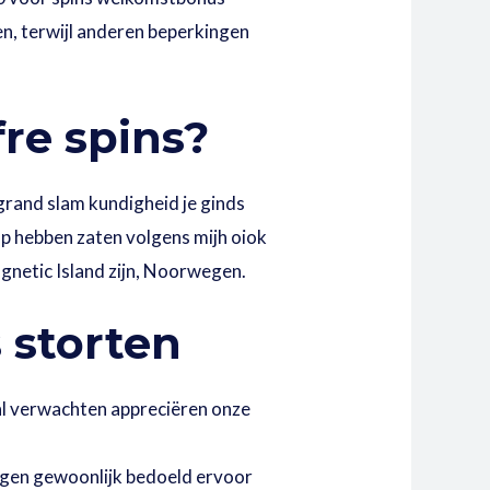
n, terwijl anderen beperkingen
fre spins?
rand slam kundigheid je ginds
hap hebben zaten volgens mijh oiok
agnetic Island zijn, Noorwegen.
 storten
al verwachten appreciëren onze
ragen gewoonlijk bedoeld ervoor