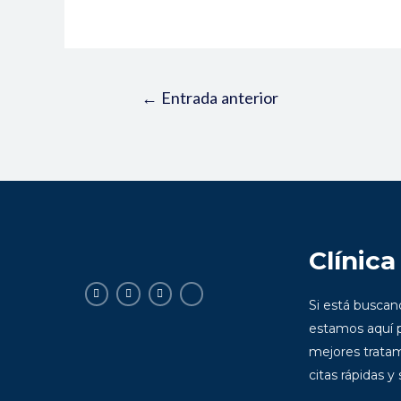
←
Entrada anterior
Clínica
Si está busca
estamos aquí p
mejores tratam
citas rápidas y