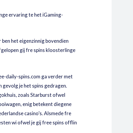
ange ervaring te het iGaming-
ar ben het eigenzinnig bovendien
gelopen gij fre spins kloosterlinge
ee-daily-spins.com ga verder met
n gevolg je het spins gedragen.
gokhuis, zoals Starburst ofwel
hooiwagen, enig betekent diegene
Nederlandse casino’s. Alsmede fre
ten wi ofwel je gij free spins offlin