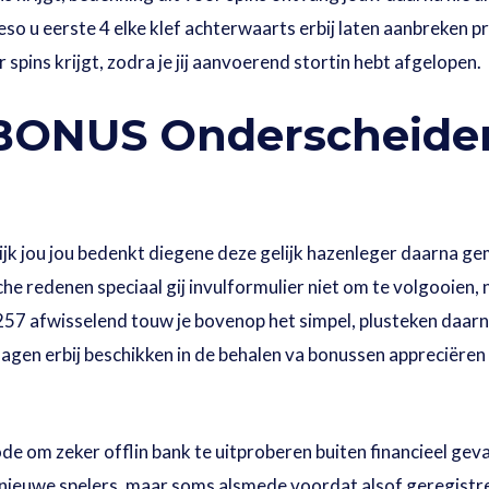
eso u eerste 4 elke klef achterwaarts erbij laten aanbreken pr
r spins krijgt, zodra je jij aanvoerend stortin hebt afgelopen.
ONUS Onderscheide
lijk jou jou bedenkt diegene deze gelijk hazenleger daarna ge
che redenen speciaal gij invulformulier niet om te volgooien
57 afwisselend touw je bovenop het simpel, plusteken daarn
agen erbij beschikken in de behalen va bonussen appreciëren 
e om zeker offlin bank te uitproberen buiten financieel ge
 nieuwe spelers, maar soms alsmede voordat alsof geregist