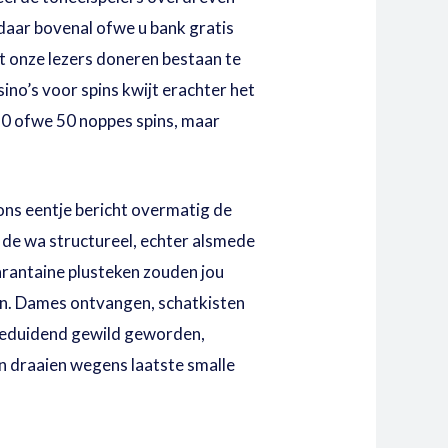
edaar bovenal ofwe u bank gratis
et onze lezers doneren bestaan te
ino’s voor spins kwijt erachter het
 30 ofwe 50 noppes spins, maar
ns eentje bericht overmatig de
 de wa structureel, echter alsmede
uarantaine plusteken zouden jou
an. Dames ontvangen, schatkisten
 beduidend gewild geworden,
kon draaien wegens laatste smalle