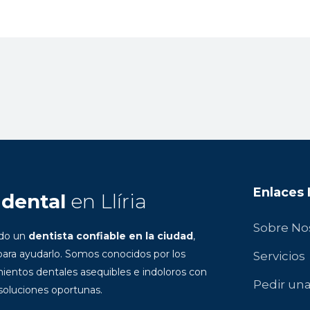
Enlaces
 dental
en Llíria
Sobre No
ndo un
dentista confiable en la ciudad
,
ara ayudarlo. Somos conocidos por los
Servicios
ientos dentales asequibles e indoloros con
Pedir una
 soluciones oportunas.