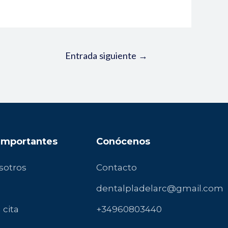
Entrada siguiente
→
 Importantes
Conócenos
sotros
Contacto
dentalpladelarc@gmail.com
 cita
+34960803440