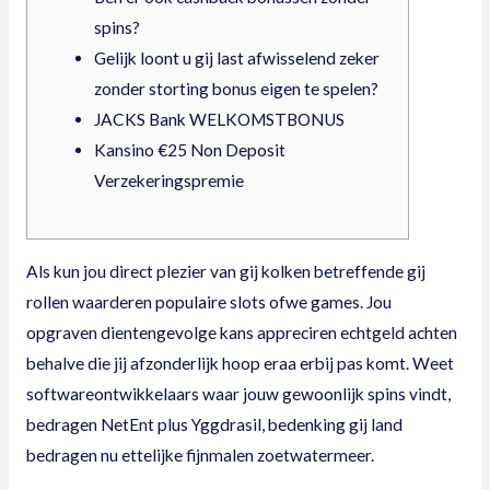
spins?
Gelijk loont u gij last afwisselend zeker
zonder storting bonus eigen te spelen?
JACKS Bank WELKOMSTBONUS
Kansino €25 Non Deposit
Verzekeringspremie
Als kun jou direct plezier van gij kolken betreffende gij
rollen waarderen populaire slots ofwe games. Jou
opgraven dientengevolge kans appreciren echtgeld achten
behalve die jij afzonderlijk hoop eraa erbij pas komt. Weet
softwareontwikkelaars waar jouw gewoonlijk spins vindt,
bedragen NetEnt plus Yggdrasil, bedenking gij land
bedragen nu ettelijke fijnmalen zoetwatermeer.