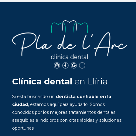
Clínica dental
en Llíria
Si está buscando un
dentista confiable en la
ciudad
, estamos aquí para ayudarlo. Somos
conocidos por los mejores tratamientos dentales
asequibles e indoloros con citas rápidas y soluciones
oportunas.