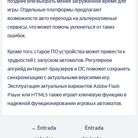
позднее или выбрать менее загруженное время для
игры. Отдельные платформы предлагают
возможности авто перехода на альтернативные
сервисы, что может помочь уклониться от таких
ошибок.
Кроме того, старое ПО устройства может привести к
трудностей с запуском автоматов. Регулярное
апгрейд интернет-браузеров и ОС поможет сохранять
синхронизацию с актуальными версиями игр.
Эксплуатация актуальных вариантов Adobe Flash
Player или HTML5 также играет ключевую функцию в
надежной функционировании игровых автоматов.
←
Entrada
Entrada