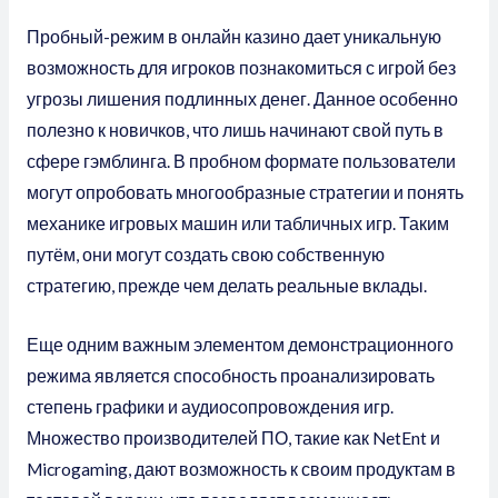
Пробный-режим в онлайн казино дает уникальную
возможность для игроков познакомиться с игрой без
угрозы лишения подлинных денег. Данное особенно
полезно к новичков, что лишь начинают свой путь в
сфере гэмблинга. В пробном формате пользователи
могут опробовать многообразные стратегии и понять
механике игровых машин или табличных игр. Таким
путём, они могут создать свою собственную
стратегию, прежде чем делать реальные вклады.
Еще одним важным элементом демонстрационного
режима является способность проанализировать
степень графики и аудиосопровождения игр.
Множество производителей ПО, такие как NetEnt и
Microgaming, дают возможность к своим продуктам в