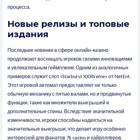
процесса.
Новые релизы и топовые
издания
Последние новинки в сфере онлайн-казино
продолжают восхищать игроков своими инновациями
и увлекательным геймплеем. Одним из аналогичных
примеров служит слот «Starburst XXXtreme» от NetEnt.
Этот игровой автомат предоставляет не только
обычную механику с пятью валами, но и продвинутые
функции, такие как множители выигрышей и
дополнительные спины. Вследствие значительной
изменчивости, игроки способны надеяться на
значительные выигрыши, что делает игру особенно
интересной для фанатов 7k casino и хайроллеров.