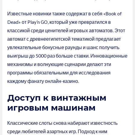
Известные новинки также содержат в себя «Book of
Dead» от Play’n GO, который уже превратился в
классикой среди ценителей игровых автоматов. Этот
автомат с древнеегипетской тематикой предлагает
увлекательные бонусные раунды и шанс получить
выигрыш до 5000 раз больше ставки. Инновационные
механизмы и волнующие сценарии делают эти
программы обязательными для исследования
каждому фанату онлайн-казино.
Доступ к винтажным
игровым машинам
Классические слоты снова набирают известность
среди любителей азартных игр. Подход к ним