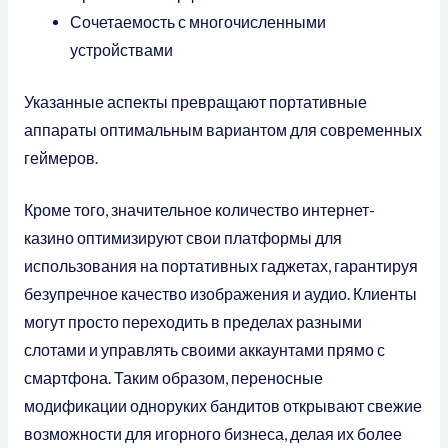
Сочетаемость с многочисленными
устройствами
Указанные аспекты превращают портативные
аппараты оптимальным вариантом для современных
геймеров.
Кроме того, значительное количество интернет-
казино оптимизируют свои платформы для
использования на портативных гаджетах, гарантируя
безупречное качество изображения и аудио. Клиенты
могут просто переходить в пределах разными
слотами и управлять своими аккаунтами прямо с
смартфона. Таким образом, переносные
модификации одноруких бандитов открывают свежие
возможности для игорного бизнеса, делая их более