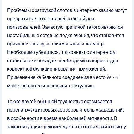
Проблемы с загрузкой слотов в интернет-казино могут
превратиться в настоящей заботой для
пользователей. Зачастую причиной такого являются
нестабильные сетевые подключения, что становится
причиной запаздываниям и зависаниям игр.
Необходимо убедиться, что коннект с интернетом
стабильное и обладает необходимую скорость для
корректной функционирования приложений.
Применение кабельного соединения вместо Wi-Fi
может значительно повысить ситуацию.
Также другой обычной трудностью оказывается
перенагрузка игровых серверов игорных заведений,
в особенности в время наибольшей активности. В
таких ситуациях рекомендуется пытаться зайти в игру