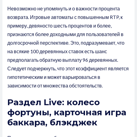
Невозможно не упомянуть и о важности процента
возврата. Игровые автоматы с повышенным RTP, к
примеру, девяносто шесть процентов и более,
признаются более доходными для пользователей в
долгосрочной перспективе. Это, подразумевает, что
на всякие 100 деревянных ставок есть шанс
предполагать обратную выплату 96 деревянных.
Следует подчеркнуть, что этот коэффициент является
гипотетическим и может варьироваться в
зависимости от множества обстоятельств.
Раздел Live: колесо
фортуны, карточная игра
баккара, блэкджек