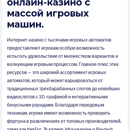
онлайн-казино с
массой игровых
машин.
Интернет-казино с тысячами игровых автоматов
предоставляют игрокам особую возможность
испытать удовольствие от множеством вариантов и
волнующим игровым процессом. Главное плюс этих
ресурсов — это широкий ассортимент игровых
автоматов, который может варьироваться от
традиционных трехбарабанных слотов до новейших
видеослотов с 3D-графикой и интерактивными
бонусными раундами. Благодаря передовым
техникам, игроки имеют возможность проверить
фортуна в развлечениях от топовых производителей,
таких как NetEnt,
7k казино
, Microgaming и Playtech.