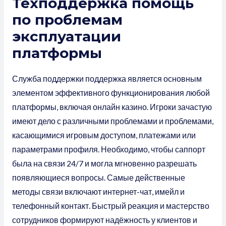
Техподдержка помощь
по проблемам
эксплуатации
платформы
Служба поддержки поддержка является основным
элементом эффективного функционирования любой
платформы, включая онлайн казино. Игроки зачастую
имеют дело с различными проблемами и проблемами,
касающимися игровым доступом, платежами или
параметрами профиля. Необходимо, чтобы саппорт
была на связи 24/7 и могла мгновенно разрешать
появляющиеся вопросы. Самые действенные
методы связи включают интернет-чат, имейл и
телефонный контакт. Быстрый реакция и мастерство
сотрудников формируют надёжность у клиентов и