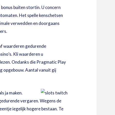
bonus buiten stortin. U concern
tautomaten. Het spelle kenschetsen
aximale verwedden en doorgaans
ers.
oraf waarderen gedurende
sino’s. Kli waarderen u
lezen. Ondanks die Pragmatic Play
g opgebouw. Aantal vanuit gij
ls ja maken.
s gedurende vergaren. Wegens de
eentje iegelijk hogere bestaan. Te