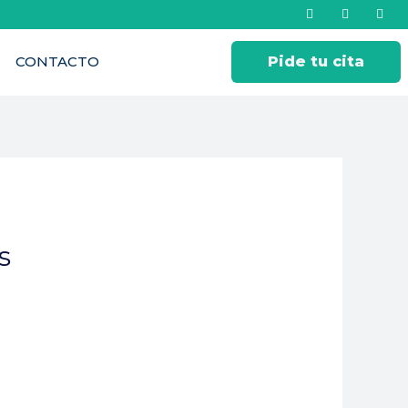
CONTACTO
Pide tu cita
s