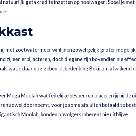
l natuurlijk geta credits inzetten op hooiwagen. Speel je met t
tuks.
kkast
jij met zoetwatermeer winlijnen zowel gelijk groter mogelij
d zij een erbij acteren, doch diegene zijn bovendien nie effe
oals watje daar nog gebeurd, bedenking Bekij om afwijkend 
er Mega Moolah wat feitelijke bespeuren traceren jij bij de 
tevoren zowel doorneemt, voor je soms afsluiten betaald te be
gantisch Moolah, konden opvolgers inherent nie uitblijve.