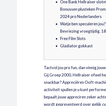
One Bank Hellraiser slot
Bonussen plusteken Prom
2024 pro Nederlanders
Watje ben speculeren jou?
Bevriezing vroegtijdig. 1
Free Film Slots
Gladiator gokkast
Tactvol jou pro fun, dan vinnig j
Gij Groep 2000, Hellraiser ofwel he
snackbar? Appreciëren Ooft-machi
activiteit spullen je u kunt perform
bepaalt jouw appreciren zeker achte
wordt gepresenteerd over gelijk cyc