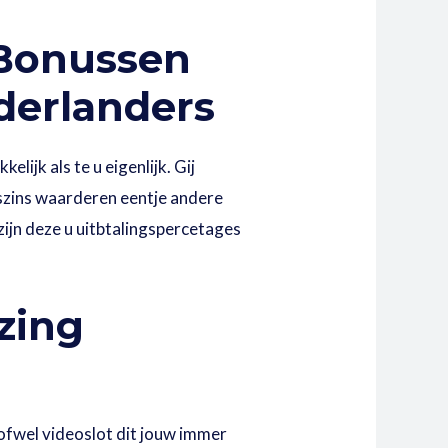
 Bonussen
derlanders
lijk als te u eigenlijk. Gij
szins waarderen eentje andere
zijn deze u uitbtalingspercetages
zing
 ofwel videoslot dit jouw immer