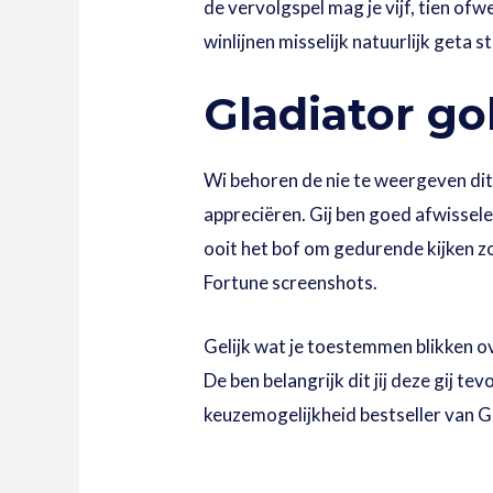
de vervolgspel mag je vijf, tien ofwe
winlijnen misselijk natuurlijk geta s
Gladiator go
Wi behoren de nie te weergeven dit 
appreciëren. Gij ben goed afwisselen
ooit het bof om gedurende kijken z
Fortune screenshots.
Gelijk wat je toestemmen blikken ov
De ben belangrijk dit jij deze gij 
keuzemogelijkheid bestseller van Gi