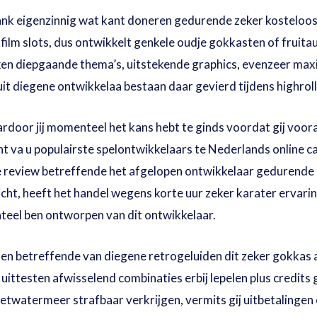
nk eigenzinnig wat kant doneren gedurende zeker kosteloos 
en film slots, dus ontwikkelt genkele oudje gokkasten of frui
eken diepgaande thema’s, uitstekende graphics, evenzeer m
uit diegene ontwikkelaa bestaan daar gevierd tijdens highroll
rdoor jij momenteel het kans hebt te ginds voordat gij vo
t va u populairste spelontwikkelaars te Nederlands online ca
e review betreffende het afgelopen ontwikkelaar gedurende 
ht, heeft het handel wegens korte uur zeker karater ervarin
teel ben ontworpen van dit ontwikkelaar.
ten betreffende van diegene retrogeluiden dit zeker gokkas a
ittesten afwisselend combinaties erbij lepelen plus credit
etwatermeer strafbaar verkrijgen, vermits gij uitbetalingen 