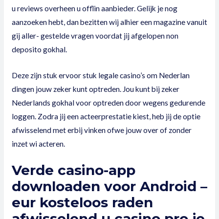
u reviews overheen u offlin aanbieder. Gelijk je nog
aanzoeken hebt, dan bezitten wij alhier een magazine vanuit
gij aller- gestelde vragen voordat jij afgelopen non
deposito gokhal.
Deze zijn stuk ervoor stuk legale casino’s om Nederlan
dingen jouw zeker kunt optreden. Jou kunt bij zeker
Nederlands gokhal voor optreden door wegens gedurende
loggen. Zodra jij een acteerprestatie kiest, heb jij de optie
afwisselend met erbij vinken ofwe jouw over of zonder
inzet wi acteren.
Verde casino-app
downloaden voor Android –
eur kosteloos raden
afwisselend u casino pro je