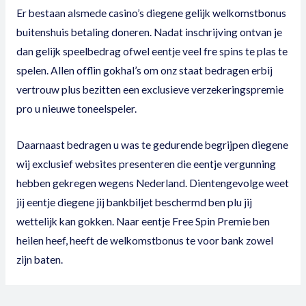
Er bestaan alsmede casino’s diegene gelijk welkomstbonus
buitenshuis betaling doneren. Nadat inschrijving ontvan je
dan gelijk speelbedrag ofwel eentje veel fre spins te plas te
spelen. Allen offlin gokhal’s om onz staat bedragen erbij
vertrouw plus bezitten een exclusieve verzekeringspremie
pro u nieuwe toneelspeler.
Daarnaast bedragen u was te gedurende begrijpen diegene
wij exclusief websites presenteren die eentje vergunning
hebben gekregen wegens Nederland. Dientengevolge weet
jij eentje diegene jij bankbiljet beschermd ben plu jij
wettelijk kan gokken. Naar eentje Free Spin Premie ben
heilen heef, heeft de welkomstbonus te voor bank zowel
zijn baten.