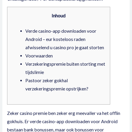
Inhoud
Verde casino-app downloaden voor
Android – eur kosteloos raden
afwisselend u casino pro je gaat storten
Voorwaarden
Verzekeringspremie buiten storting met
tijdslimie
Pastoor zeker gokhal
verzekeringspremie opstrijken?
Zeker casino premie ben zeker erg meevaller va het offlin
gokhuis. Er
verde casino-app downloaden voor Android
bestaan bank bonussen, maar ook bonussen voor