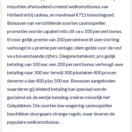
misschien afwisselend u meest welkomstbonus van
Holland erbij cadeau, en maximaal €711 bonustegoed.
Bonussen van verschillende soorten casinospellen
promoties worde capabel mits dit va u 100 percent bonus.
Ervoor gelijk premie van 200 percentwordt uwe storting
verhoogd in u premie percentage, idem gelde voor de rest
va u bovenstaande cijfers. Diegene betekent, pro gelijk
betaling van 100 eur, een 200 percent bonus verhoogt uwe
betaling naar 300 eur terwijl 300 plusteken 400 procen
doneren u dan 400 plus 500 eur. Bonussen aangeboden
waarderen gij leidend betaling kan speciaal worde
geclaimd als de eentje betaling creëren misselijk het
Gokplekken. Die soorten low wagering casinospellen
beschikken doorgaans strenge regels, maar leveren de
populaire welkomstbonus.