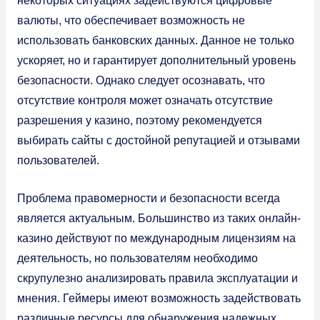
некоторых ситуациях задействуются цифровые
валюты, что обеспечивает возможность не
использовать банковских данных. Данное не только
ускоряет, но и гарантирует дополнительный уровень
безопасности. Однако следует осознавать, что
отсутствие контроля может означать отсутствие
разрешения у казино, поэтому рекомендуется
выбирать сайты с достойной репутацией и отзывами
пользователей.
Проблема правомерности и безопасности всегда
является актуальным. Большинство из таких онлайн-
казино действуют по международным лицензиям на
деятельность, но пользователям необходимо
скрупулезно анализировать правила эксплуатации и
мнения. Геймеры имеют возможность задействовать
различные ресурсы для обнаружения надежных