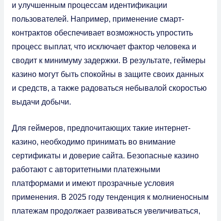
и улучшенным процессам идентификации
пользователей. Например, применение смарт-
контрактов обеспечивает возможность упростить
процесс выплат, что исключает фактор человека и
сводит к минимуму задержки. В результате, геймеры
казино
могут быть спокойны в защите своих данных
и средств, а также радоваться небывалой скоростью
выдачи добычи.
Для геймеров, предпочитающих такие интернет-
казино, необходимо принимать во внимание
сертификаты и доверие сайта. Безопасные казино
работают с авторитетными платежными
платформами и имеют прозрачные условия
применения. В 2025 году тенденция к молниеносным
платежам продолжает развиваться увеличиваться,