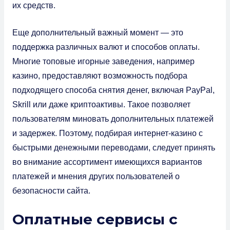
их средств.
Еще дополнительный важный момент — это
поддержка различных валют и способов оплаты.
Многие топовые игорные заведения, например
казино, предоставляют возможность подбора
подходящего способа снятия денег, включая PayPal,
Skrill или даже криптоактивы. Такое позволяет
пользователям миновать дополнительных платежей
и задержек. Поэтому, подбирая интернет-казино с
быстрыми денежными переводами, следует принять
во внимание ассортимент имеющихся вариантов
платежей и мнения других пользователей о
безопасности сайта.
Оплатные сервисы с