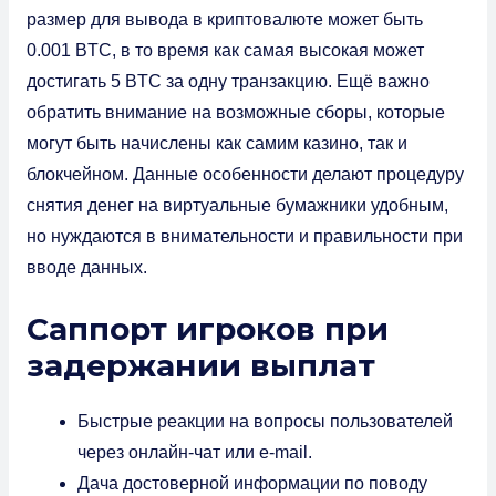
размер для вывода в криптовалюте может быть
0.001 BTC, в то время как самая высокая может
достигать 5 BTC за одну транзакцию. Ещё важно
обратить внимание на возможные сборы, которые
могут быть начислены как самим казино, так и
блокчейном. Данные особенности делают процедуру
снятия денег на виртуальные бумажники удобным,
но нуждаются в внимательности и правильности при
вводе данных.
Саппорт игроков при
задержании выплат
Быстрые реакции на вопросы пользователей
через онлайн-чат или e-mail.
Дача достоверной информации по поводу