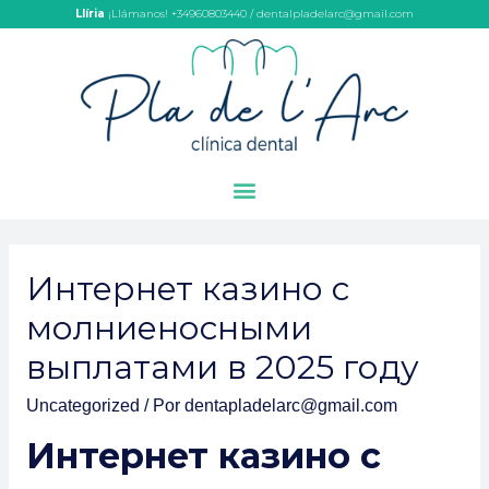
Llíria
¡Llámanos! +34960803440 / dentalpladelarc@gmail.com
Интернет казино с
молниеносными
выплатами в 2025 году
Uncategorized
/ Por
dentapladelarc@gmail.com
Интернет казино с