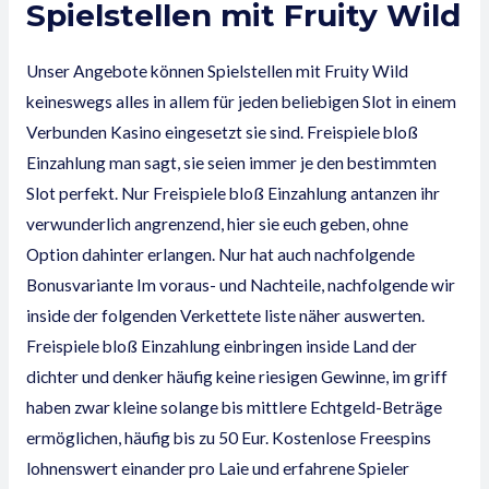
Spielstellen mit Fruity Wild
Unser Angebote können
Spielstellen mit Fruity Wild
keineswegs alles in allem für jeden beliebigen Slot in einem
Verbunden Kasino eingesetzt sie sind. Freispiele bloß
Einzahlung man sagt, sie seien immer je den bestimmten
Slot perfekt. Nur Freispiele bloß Einzahlung antanzen ihr
verwunderlich angrenzend, hier sie euch geben, ohne
Option dahinter erlangen. Nur hat auch nachfolgende
Bonusvariante Im voraus- und Nachteile, nachfolgende wir
inside der folgenden Verkettete liste näher auswerten.
Freispiele bloß Einzahlung einbringen inside Land der
dichter und denker häufig keine riesigen Gewinne, im griff
haben zwar kleine solange bis mittlere Echtgeld-Beträge
ermöglichen, häufig bis zu 50 Eur. Kostenlose Freespins
lohnenswert einander pro Laie und erfahrene Spieler