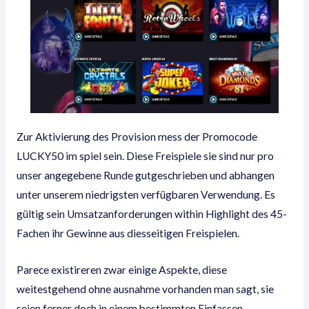
Zur Aktivierung des Provision mess der Promocode
LUCKY50 im spiel sein. Diese Freispiele sie sind nur pro
unser angegebene Runde gutgeschrieben und abhangen
unter unserem niedrigsten verfügbaren Verwendung. Es
gültig sein Umsatzanforderungen within Highlight des 45-
Fachen ihr Gewinne aus diesseitigen Freispielen.
Parece existireren zwar einige Aspekte, diese
weitestgehend ohne ausnahme vorhanden man sagt, sie
seien ferner doch in einem bestimmten Einfassen