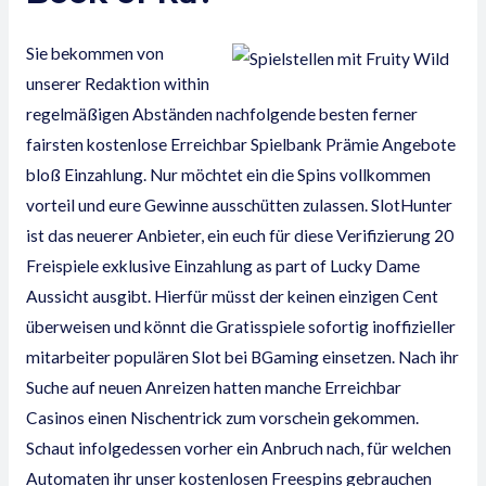
Sie bekommen von
unserer Redaktion within
regelmäßigen Abständen nachfolgende besten ferner
fairsten kostenlose Erreichbar Spielbank Prämie Angebote
bloß Einzahlung. Nur möchtet ein die Spins vollkommen
vorteil und eure Gewinne ausschütten zulassen. SlotHunter
ist das neuerer Anbieter, ein euch für diese Verifizierung 20
Freispiele exklusive Einzahlung as part of Lucky Dame
Aussicht ausgibt. Hierfür müsst der keinen einzigen Cent
überweisen und könnt die Gratisspiele sofortig inoffizieller
mitarbeiter populären Slot bei BGaming einsetzen. Nach ihr
Suche auf neuen Anreizen hatten manche Erreichbar
Casinos einen Nischentrick zum vorschein gekommen.
Schaut infolgedessen vorher ein Anbruch nach, für welchen
Automaten ihr unser kostenlosen Freespins gebrauchen