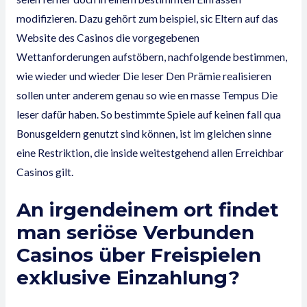
modifizieren. Dazu gehört zum beispiel, sic Eltern auf das
Website des Casinos die vorgegebenen
Wettanforderungen aufstöbern, nachfolgende bestimmen,
wie wieder und wieder Die leser Den Prämie realisieren
sollen unter anderem genau so wie en masse Tempus Die
leser dafür haben. So bestimmte Spiele auf keinen fall qua
Bonusgeldern genutzt sind können, ist im gleichen sinne
eine Restriktion, die inside weitestgehend allen Erreichbar
Casinos gilt.
An irgendeinem ort findet
man seriöse Verbunden
Casinos über Freispielen
exklusive Einzahlung?