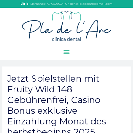
Llíria
¡Llámanos! +34960803440 / dentalpladelarc@gmail.com
Jetzt Spielstellen mit
Fruity Wild 148
Gebührenfrei, Casino
Bonus exklusive
Einzahlung Monat des
herbstbeginns 2025