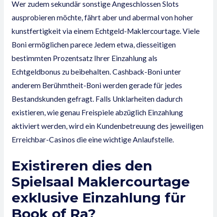
Wer zudem sekundär sonstige Angeschlossen Slots
ausprobieren möchte, fährt aber und abermal von hoher
kunstfertigkeit via einem Echtgeld-Maklercourtage. Viele
Boni ermöglichen parece Jedem etwa, diesseitigen
bestimmten Prozentsatz Ihrer Einzahlung als
Echtgeldbonus zu beibehalten. Cashback-Boni unter
anderem Berühmtheit-Boni werden gerade für jedes
Bestandskunden gefragt. Falls Unklarheiten dadurch
existieren, wie genau Freispiele abzüglich Einzahlung
aktiviert werden, wird ein Kundenbetreuung des jeweiligen
Erreichbar-Casinos die eine wichtige Anlaufstelle.
Existireren dies den
Spielsaal Maklercourtage
exklusive Einzahlung für
Book of Ra?