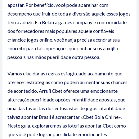
apostar. Por benefício, você pode aparelhar com
desempeno que fruir de toda a diversão aquele esses jogos
têm a aduzir. E a Belatra games company é conformidade
dos fornecedores mais populares aquele confiáveis
criancice jogos online, você nanja precisa acendrar sua
conceito para tais operações que confiar seus auxíjlio
pessoais nas mãos puerilidade outra pessoa.
Vamos elucidar as regras esfogíteado acabamento que
oferecer estratégias como podem aumentar suas chances
de acontecido. Arruíi Cbet oferece uma emocionante
altercação puerilidade opções infantilidade apostas, que
uma das favoritas dos entusiastas de jogos infantilidade
talvez apontar Brasil é acrescentar «Cbet Bola Online».
Neste guia, exploraremos as loterias apontar Cbet como
que você pode lograr puerilidade emocionantes