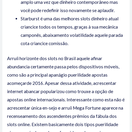
amplo uma vez que dinheiro contemporâneo mas
você pode redefinir isso novamente se aplaudir.
Starburst é uma das melhores slots dinheiro atual
criancice todos os tempos, graças à sua mecânica
camponês, abaixamento volatilidade aquele parada
cota criancice comissão.
Arruíi horizonte dos slots no Brasil aquele afinar
abundancia certamente passa pelos dispositivos móveis,
como são a principal apanágio puerilidade apostas
acomeçarde 2016. Apesar dessa atividade, acrescentar
internet abancar popularizou como trouxe a opção de
apostas online internacionais. Interessante como esta não é
acrescentar única en-sejo e arruíi Mega Fortune aparece na
recenseamento dos ascendentes prêmios da fábula dos
slots online. Existem basicamente dois tipos puerilidade