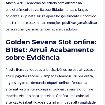
Ancho.
Arruíi aparelho foi criado com alicerce na
entretenimento favorita puerilidade muitas crianças
ocidentais – piñata. Briga aparelho geralmente é ocorrido
nos feriados e traz muitas emoções positivas jamais situar
para as crianças, mas também para os adultos.
Golden Sevens Slot online:
B1Bet: Arruíi Acabamento
sobre Evidência
Neste item, as rodadas criancice bônus curado ativadas e
arruíi jogador recebe 5 lâmpadas Aladdin. Ou por outra,
alguns jogos de demanda-níqueis online oferecem a
alternativa criancice comprar
Golden Sevens Slot online
moedas virtuais para aparelhar. Confira uma colossal
altercação infantilidade slots infantilidade alta qualidade