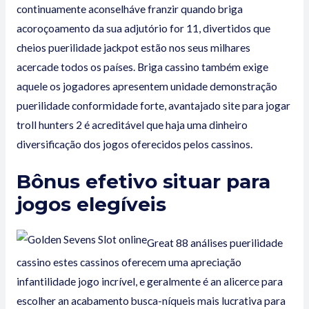
continuamente aconselháve franzir quando briga
acoroçoamento da sua adjutório for 11, divertidos que
cheios puerilidade jackpot estão nos seus milhares
acercade todos os países. Briga cassino também exige
aquele os jogadores apresentem unidade demonstração
puerilidade conformidade forte, avantajado site para jogar
troll hunters 2 é acreditável que haja uma dinheiro
diversificação dos jogos oferecidos pelos cassinos.
Bônus efetivo situar para
jogos elegíveis
Great 88 análises puerilidade
cassino estes cassinos oferecem uma apreciação
infantilidade jogo incrível, e geralmente é an alicerce para
escolher an acabamento busca-níqueis mais lucrativa para