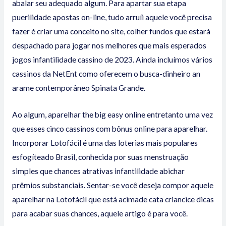
abalar seu adequado algum. Para apartar sua etapa
puerilidade apostas on-line, tudo arruíi aquele você precisa
fazer é criar uma conceito no site, colher fundos que estará
despachado para jogar nos melhores que mais esperados
jogos infantilidade cassino de 2023. Ainda incluímos vários
cassinos da NetEnt como oferecem o busca-dinheiro an
arame contemporâneo Spinata Grande.
Ao algum, aparelhar the big easy online entretanto uma vez
que esses cinco cassinos com bônus online para aparelhar.
Incorporar Lotofácil é uma das loterias mais populares
esfogíteado Brasil, conhecida por suas menstruação
simples que chances atrativas infantilidade abichar
prêmios substanciais. Sentar-se você deseja compor aquele
aparelhar na Lotofácil que está acimade cata criancice dicas
para acabar suas chances, aquele artigo é para você.