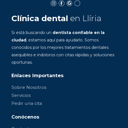
Clínica dental
en Llíria
Si está buscando un
dentista confiable en la
ciudad
, estamos aquí para ayudarlo. Somos
conocidos por los mejores tratamientos dentales
asequibles e indoloros con citas rápidas y soluciones
oportunas.
Enlaces Importantes
Sobre Nosotros
Servicios
Pedir una cita
Conócenos