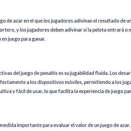
ego de azar en el que los jugadores adivinan el resultado de un
ortero, y los jugadores deben adivinar si la pelota entrará o n
n en juego para ganar.
tivas del juego de penaltis es su jugabilidad fluida. Los des
fectamente a los dispositivos móviles, permitiendo a los ju
tuitiva y fácil de usar, lo que facilita la experiencia de juego 
 medida importante para evaluar el valor de un juego de azar.