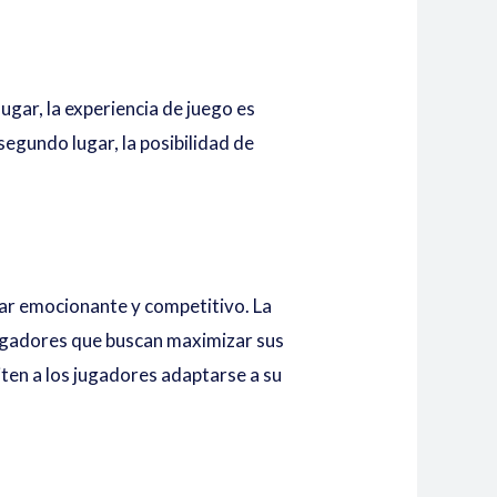
lugar, la experiencia de juego es
segundo lugar, la posibilidad de
zar emocionante y competitivo. La
 jugadores que buscan maximizar sus
ten a los jugadores adaptarse a su