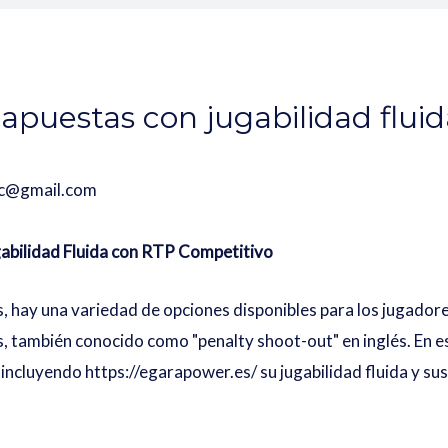
 apuestas con jugabilidad flui
rc@gmail.com
gabilidad Fluida con RTP Competitivo
s, hay una variedad de opciones disponibles para los jugador
tis, también conocido como "penalty shoot-out" en inglés. En e
, incluyendo
https://egarapower.es/
su jugabilidad fluida y su