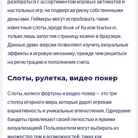
разобраться с ассортиментом игровых автоматов и
настольных игр, не подвергая риску собственными
деньгами. Геймеры могут испробовать такие
известные слоты, вроде Book of Ra или Starburst,
только лишь запустив страницу казино в браузере.
Данные демо-версии позволяют изучить визуальные
эффекты и игровую механику, прежде чем решиться
на регистрацию и пополнение счета.
Слоты, рулетка, видео покер
Слоты, колесо фортуны и видео-покер — это три
столпа игорного мира, которые дарят игрокам
вариативность и уникальные впечатления. Однорукие
бандиты привлекают своей легкостью и яркими
визуализацией. Пользователи могут выбирать из
множества тем и возможностей, таких как