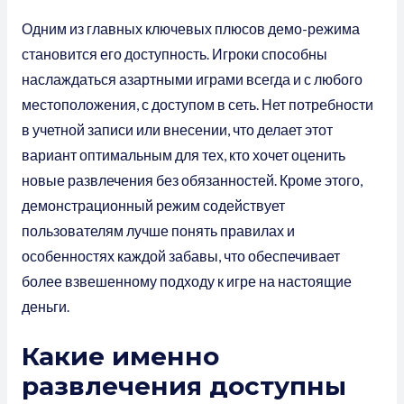
Одним из главных ключевых плюсов демо-режима
становится его доступность. Игроки способны
наслаждаться азартными играми всегда и с любого
местоположения, с доступом в сеть. Нет потребности
в учетной записи или внесении, что делает этот
вариант оптимальным для тех, кто хочет оценить
новые развлечения без обязанностей. Кроме этого,
демонстрационный режим содействует
пользователям лучше понять правилах и
особенностях каждой забавы, что обеспечивает
более взвешенному подходу к игре на настоящие
деньги.
Какие именно
развлечения доступны