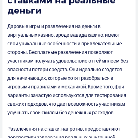
ставками на реальные
деньги
Даровые игры и развлечения на деньги в
виртуальных казино, вроде вавада казино, имеют
свои уникальные особенности и привлекательные
стороны. Бесплатные развлечения позволяют
участникам получать удовольствие от геймплеем без
опасности потери средств. Они идеально сгодятся
для начинающих, которые хотят разобраться в
игровыми правилами и механикой. Кроме того, фри
варианты зачастую используются для тестирования
свежих подходов, что дает возможность участникам
улучшать свои скиллы без денежных расходов.
Развлечения на ставки, напротив, предоставляют
перспективу завоевания реальных выигрышей.