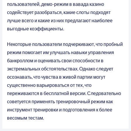
пользователей, демо-режим в вавада казино
содействует разобраться, какие слоты подходят
лучше всего и какие из них предлагают наиболее
выгодные коэффициенты.
Некоторые пользователи подчеркивают, что пробный
режим помогает им улучшать навыки управления
банкроллом и оценивать свои способности в
экстремальных обстоятельствах. Однако следует
осознавать, что чувства в живой партии могут
существенно варьироваться от тех, что
переживаются в бесплатной версии. Следовательно
советуется применять тренировочный режим как
инструмент тренировки и подготовления к более
весомым тестам.