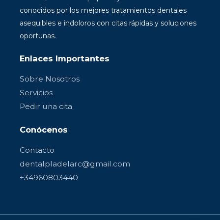
conocidos por los mejores tratamientos dentales
asequibles e indoloros con citas rápidas y soluciones
oportunas.
Enlaces Importantes
Sobre Nosotros
Servicios
Pedir una cita
Conócenos
Contacto
dentalpladelarc@gmail.com
+34960803440