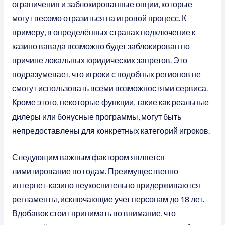
ограничения и заблокированные опции, которые
могут весомо отразиться на игровой процесс. К
примеру, в определённых странах подключение к
казино вавада возможно будет заблокирован по
причине локальных юридических запретов. Это
подразумевает, что игроки с подобных регионов не
смогут использовать всеми возможностями сервиса.
Кроме этого, некоторые функции, такие как реальные
дилеры или бонусные программы, могут быть
непредоставлены для конкретных категорий игроков.
Следующим важным фактором является
лимитирование по годам. Преимущественно
интернет-казино неукоснительно придерживаются
регламенты, исключающие учет персонам до 18 лет.
Вдобавок стоит принимать во внимание, что