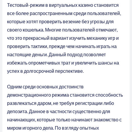
Тестовый-режим в виртуальных казино становится
все более распространенным среди пользователей,
которые хотят проверить везение без угрозы для
своего кошелька. Многие пользователей отмечают,
что это прекрасный вариант изучить механику игр и
проверить тактики, прежде чем начинать играть на
настоящие деньги. Данный подход позволяет
избежать опрометчивых трат и увеличить шансы на
успех в долгосрочной перспективе.
Одним среди основных достоинств
демонстрационного режима становится способность
развлекаться даром, не требуя регистрации либо
депозита. Данное в частности существенно для
начинающих, которые только начинают знакомство с
миром игорного дела. По взгляду опытных