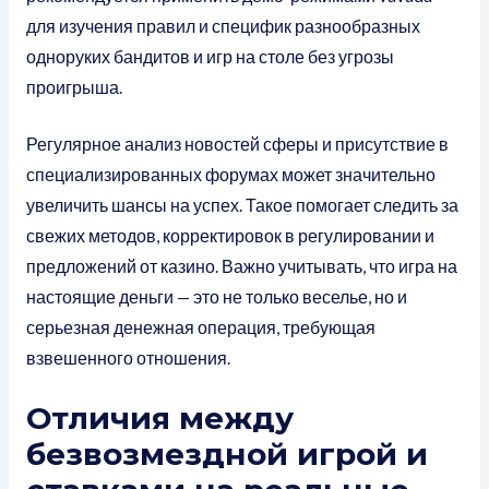
для изучения правил и специфик разнообразных
одноруких бандитов и игр на столе без угрозы
проигрыша.
Регулярное анализ новостей сферы и присутствие в
специализированных форумах может значительно
увеличить шансы на успех. Такое помогает следить за
свежих методов, корректировок в регулировании и
предложений от казино. Важно учитывать, что игра на
настоящие деньги — это не только веселье, но и
серьезная денежная операция, требующая
взвешенного отношения.
Отличия между
безвозмездной игрой и