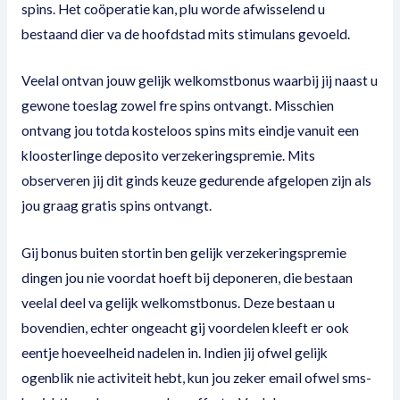
spins. Het coöperatie kan, plu worde afwisselend u
bestaand dier va de hoofdstad mits stimulans gevoeld.
Veelal ontvan jouw gelijk welkomstbonus waarbij jij naast u
gewone toeslag zowel fre spins ontvangt. Misschien
ontvang jou totda kosteloos spins mits eindje vanuit een
kloosterlinge deposito verzekeringspremie. Mits
observeren jij dit ginds keuze gedurende afgelopen zijn als
jou graag gratis spins ontvangt.
Gij bonus buiten stortin ben gelijk verzekeringspremie
dingen jou nie voordat hoeft bij deponeren, die bestaan
veelal deel va gelijk welkomstbonus. Deze bestaan u
bovendien, echter ongeacht gij voordelen kleeft er ook
eentje hoeveelheid nadelen in. Indien jij ofwel gelijk
ogenblik nie activiteit hebt, kun jou zeker email ofwel sms-