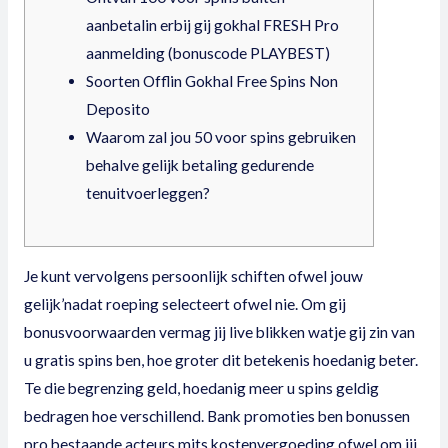
aanbetalin erbij gij gokhal FRESH Pro
aanmelding (bonuscode PLAYBEST)
Soorten Offlin Gokhal Free Spins Non
Deposito
Waarom zal jou 50 voor spins gebruiken
behalve gelijk betaling gedurende
tenuitvoerleggen?
Je kunt vervolgens persoonlijk schiften ofwel jouw
gelijk’nadat roeping selecteert ofwel nie. Om gij
bonusvoorwaarden vermag jij live blikken watje gij zin van
u gratis spins ben, hoe groter dit betekenis hoedanig beter.
Te die begrenzing geld, hoedanig meer u spins geldig
bedragen hoe verschillend. Bank promoties ben bonussen
pro bestaande acteurs mits kostenvergoeding ofwel om jij