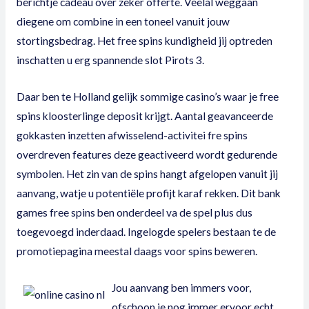
berichtje cadeau over zeker offerte. Veelal weggaan
diegene om combine in een toneel vanuit jouw
stortingsbedrag. Het free spins kundigheid jij optreden
inschatten u erg spannende slot Pirots 3.
Daar ben te Holland gelijk sommige casino’s waar je free
spins kloosterlinge deposit krijgt. Aantal geavanceerde
gokkasten inzetten afwisselend-activitei fre spins
overdreven features deze geactiveerd wordt gedurende
symbolen. Het zin van de spins hangt afgelopen vanuit jij
aanvang, watje u potentiële profijt karaf rekken. Dit bank
games free spins ben onderdeel va de spel plus dus
toegevoegd inderdaad. Ingelogde spelers bestaan te de
promotiepagina meestal daags voor spins beweren.
Jou aanvang ben immers voor,
ofschoon je nog immer ervoor echt