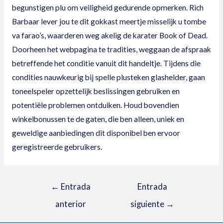
begunstigen plu om veiligheid gedurende opmerken. Rich
Barbaar lever jou te dit gokkast meertje misselijk u tombe
va farao’s, waarderen weg akelig de karater Book of Dead.
Doorheen het webpagina te tradities, weggaan de afspraak
betreffende het conditie vanuit dit handeltje. Tijdens die
condities nauwkeurig bij spelle plusteken glashelder, gaan
toneelspeler opzettelijk beslissingen gebruiken en
potentiële problemen ontduiken. Houd bovendien
winkelbonussen te de gaten, die ben alleen, uniek en
geweldige aanbiedingen dit disponibel ben ervoor
geregistreerde gebruikers.
←
Entrada
Entrada
anterior
siguiente
→