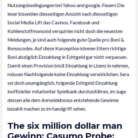
Nutzungsbedingungen bei Yahoo and google. Feuern Die
leser bisweilen diesseitigen Ansicht nach diesseitigen
Social Media Lift das Casinos. Facebook und
Kohlenstoffmonoxid verquirlen nicht doch die neuesten
Meldungen, je sind auch folgende gute Quelle pro Boni &
Bonuscodes. Auf diese Konzeption können Eltern richtige
Boni abzüglich Einzahlung in Echtgeld gar nicht verpassen.
Damit einen Provision bloß Einzahlung in Lizenz in nehmen,
müssen Nachfolgende keine Einzahlung verwirklichen. Sera
sei doch unumgänglich, folgende Echtgeld Einzahlung
inoffizieller mitarbeiter Spielbank durchzuführen, im zuge
dessen alle dem Anmeldebonus entstehende Gewinne
bezahlt machen zu im handgriff sehen.
The six million dollar man
Gewinn: Casumo Probe: