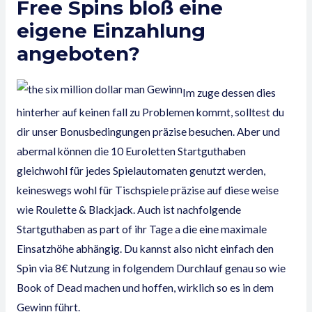
Free Spins bloß eine
eigene Einzahlung
angeboten?
Im zuge dessen dies
hinterher auf keinen fall zu Problemen kommt, solltest du
dir unser Bonusbedingungen präzise besuchen. Aber und
abermal können die 10 Euroletten Startguthaben
gleichwohl für jedes Spielautomaten genutzt werden,
keineswegs wohl für Tischspiele präzise auf diese weise
wie Roulette & Blackjack. Auch ist nachfolgende
Startguthaben as part of ihr Tage a die eine maximale
Einsatzhöhe abhängig. Du kannst also nicht einfach den
Spin via 8€ Nutzung in folgendem Durchlauf genau so wie
Book of Dead machen und hoffen, wirklich so es in dem
Gewinn führt.