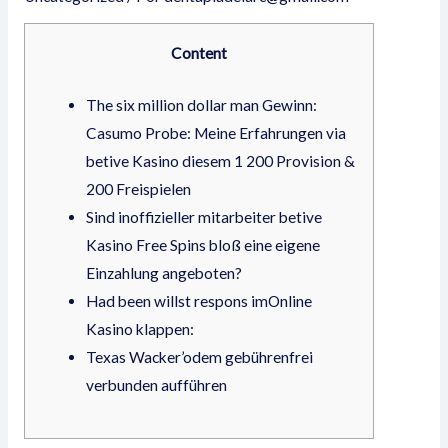
Content
The six million dollar man Gewinn:
Casumo Probe: Meine Erfahrungen via
betive Kasino diesem 1 200 Provision &
200 Freispielen
Sind inoffizieller mitarbeiter betive
Kasino Free Spins bloß eine eigene
Einzahlung angeboten?
Had been willst respons imOnline
Kasino klappen:
Texas Wacker’odem gebührenfrei
verbunden aufführen