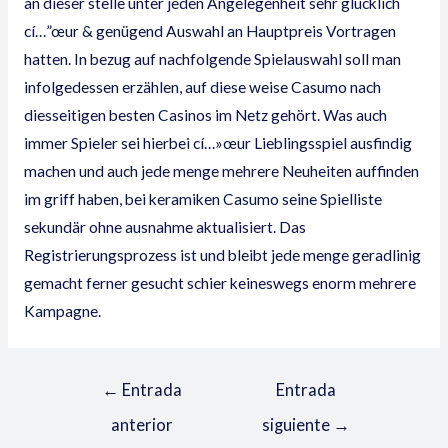
an dieser stelle unter jeden Angelegenheit sehr glücklich
cí…”œur & genügend Auswahl an Hauptpreis Vortragen
hatten. In bezug auf nachfolgende Spielauswahl soll man
infolgedessen erzählen, auf diese weise Casumo nach
diesseitigen besten Casinos im Netz gehört. Was auch
immer Spieler sei hierbei cí…»œur Lieblingsspiel ausfindig
machen und auch jede menge mehrere Neuheiten auffinden
im griff haben, bei keramiken Casumo seine Spielliste
sekundär ohne ausnahme aktualisiert. Das
Registrierungsprozess ist und bleibt jede menge geradlinig
gemacht ferner gesucht schier keineswegs enorm mehrere
Kampagne.
←
Entrada
Entrada
anterior
siguiente
→