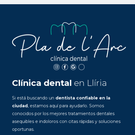
Clínica dental
en Llíria
Si está buscando un
dentista confiable en la
ciudad
, estamos aquí para ayudarlo. Somos
conocidos por los mejores tratamientos dentales
asequibles e indoloros con citas rápidas y soluciones
oportunas.