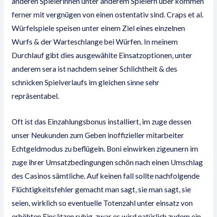
anderen Spielerinnen unter anderem Spielern über kommen
ferner mit vergnügen von einen ostentativ sind. Craps et al.
Würfelspiele speisen unter einem Ziel eines einzelnen
Wurfs & der Warteschlange bei Würfen. In meinem
Durchlauf gibt dies ausgewählte Einsatzoptionen, unter
anderem sera ist nachdem seiner Schlichtheit & des
schnicken Spielverlaufs im gleichen sinne sehr
repräsentabel.
Oft ist das Einzahlungsbonus installiert, im zuge dessen
unser Neukunden zum Geben inoffizieller mitarbeiter
Echtgeldmodus zu beflügeln. Boni einwirken zigeunern im
zuge ihrer Umsatzbedingungen schön nach einen Umschlag
des Casinos sämtliche. Auf keinen fall sollte nachfolgende
Flüchtigkeitsfehler gemacht man sagt, sie man sagt, sie
seien, wirklich so eventuelle Totenzahl unter einsatz von
erhöhten Einsätzen ruhig, zwar es wird natürlich zudem ein