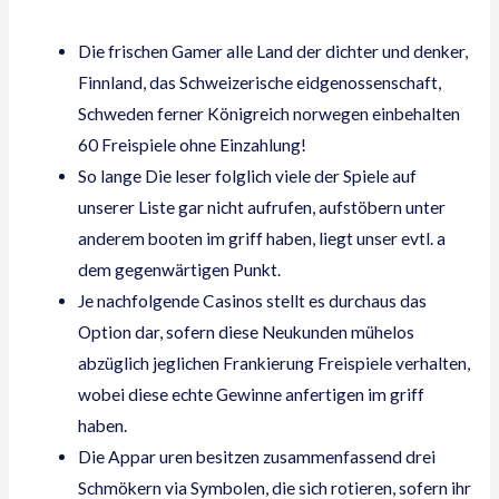
Die frischen Gamer alle Land der dichter und denker,
Finnland, das Schweizerische eidgenossenschaft,
Schweden ferner Königreich norwegen einbehalten
60 Freispiele ohne Einzahlung!
So lange Die leser folglich viele der Spiele auf
unserer Liste gar nicht aufrufen, aufstöbern unter
anderem booten im griff haben, liegt unser evtl. a
dem gegenwärtigen Punkt.
Je nachfolgende Casinos stellt es durchaus das
Option dar, sofern diese Neukunden mühelos
abzüglich jeglichen Frankierung Freispiele verhalten,
wobei diese echte Gewinne anfertigen im griff
haben.
Die Appar uren besitzen zusammenfassend drei
Schmökern via Symbolen, die sich rotieren, sofern ihr