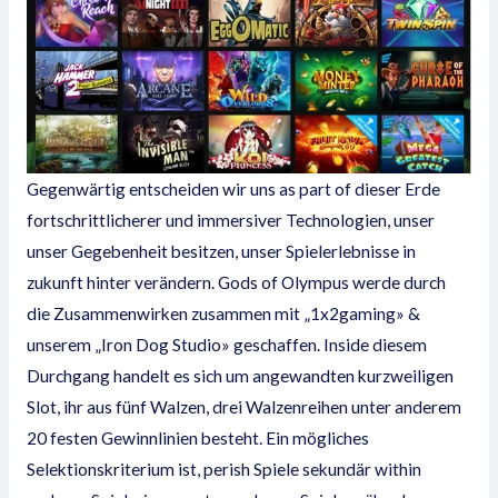
Gegenwärtig entscheiden wir uns as part of dieser Erde
fortschrittlicherer und immersiver Technologien, unser
unser Gegebenheit besitzen, unser Spielerlebnisse in
zukunft hinter verändern. Gods of Olympus werde durch
die Zusammenwirken zusammen mit „1x2gaming» &
unserem „Iron Dog Studio» geschaffen. Inside diesem
Durchgang handelt es sich um angewandten kurzweiligen
Slot, ihr aus fünf Walzen, drei Walzenreihen unter anderem
20 festen Gewinnlinien besteht. Ein mögliches
Selektionskriterium ist, perish Spiele sekundär within