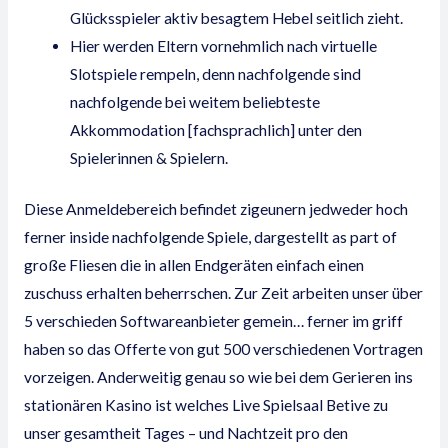
Glücksspieler aktiv besagtem Hebel seitlich zieht.
Hier werden Eltern vornehmlich nach virtuelle
Slotspiele rempeln, denn nachfolgende sind
nachfolgende bei weitem beliebteste
Akkommodation [fachsprachlich] unter den
Spielerinnen & Spielern.
Diese Anmeldebereich befindet zigeunern jedweder hoch
ferner inside nachfolgende Spiele, dargestellt as part of
große Fliesen die in allen Endgeräten einfach einen
zuschuss erhalten beherrschen. Zur Zeit arbeiten unser über
5 verschieden Softwareanbieter gemein… ferner im griff
haben so das Offerte von gut 500 verschiedenen Vortragen
vorzeigen. Anderweitig genau so wie bei dem Gerieren ins
stationären Kasino ist welches Live Spielsaal Betive zu
unser gesamtheit Tages – und Nachtzeit pro den