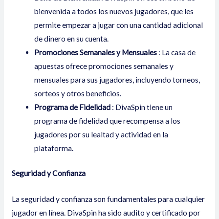
bienvenida a todos los nuevos jugadores, que les
permite empezar a jugar con una cantidad adicional
de dinero en su cuenta.
Promociones Semanales y Mensuales
: La casa de
apuestas ofrece promociones semanales y
mensuales para sus jugadores, incluyendo torneos,
sorteos y otros beneficios.
Programa de Fidelidad
: DivaSpin tiene un
programa de fidelidad que recompensa a los
jugadores por su lealtad y actividad en la
plataforma.
Seguridad y Confianza
La seguridad y confianza son fundamentales para cualquier
jugador en línea. DivaSpin ha sido audito y certificado por