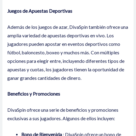
Juegos de Apuestas Deportivas
Además de los juegos de azar, DivaSpin también ofrece una
amplia variedad de apuestas deportivas en vivo. Los
jugadores pueden apostar en eventos deportivos como
fútbol, baloncesto, boxeo y muchos más. Con múltiples
opciones para elegir entre, incluyendo diferentes tipos de
apuestas y cuotas, los jugadores tienen la oportunidad de
ganar grandes cantidades de dinero.
Beneficios y Promociones
DivaSpin ofrece una serie de beneficios y promociones
exclusivas a sus jugadores. Algunos de ellos incluyen:
Bono de Bienvenida
: DivaSpin ofrece un bono de