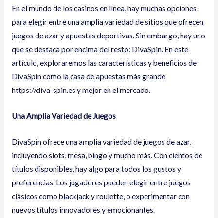
En el mundo de los casinos en línea, hay muchas opciones
para elegir entre una amplia variedad de sitios que ofrecen
juegos de azar y apuestas deportivas. Sin embargo, hay uno
que se destaca por encima del resto: DivaSpin. En este
artículo, exploraremos las características y beneficios de
DivaSpin como la casa de apuestas más grande
https://diva-spin.es
y mejor en el mercado.
Una Amplia Variedad de Juegos
DivaSpin ofrece una amplia variedad de juegos de azar,
incluyendo slots, mesa, bingo y mucho más. Con cientos de
títulos disponibles, hay algo para todos los gustos y
preferencias. Los jugadores pueden elegir entre juegos
clásicos como blackjack y roulette, o experimentar con
nuevos títulos innovadores y emocionantes.