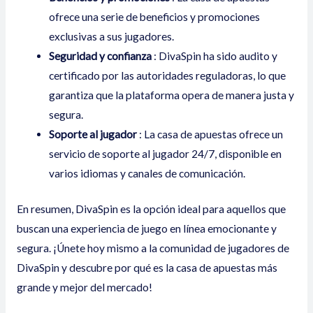
ofrece una serie de beneficios y promociones
exclusivas a sus jugadores.
Seguridad y confianza
: DivaSpin ha sido audito y
certificado por las autoridades reguladoras, lo que
garantiza que la plataforma opera de manera justa y
segura.
Soporte al jugador
: La casa de apuestas ofrece un
servicio de soporte al jugador 24/7, disponible en
varios idiomas y canales de comunicación.
En resumen, DivaSpin es la opción ideal para aquellos que
buscan una experiencia de juego en línea emocionante y
segura. ¡Únete hoy mismo a la comunidad de jugadores de
DivaSpin y descubre por qué es la casa de apuestas más
grande y mejor del mercado!