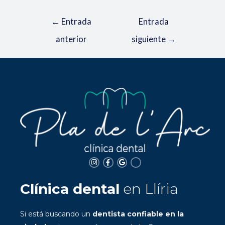
←
Entrada
Entrada
anterior
siguiente
→
Clínica dental
en Llíria
Si está buscando un
dentista confiable en la