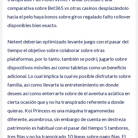
comparativa sobre Bet365 vs otras casinos desplazándolo
hacia el pelo haya bonos sobre giros regalado falto rollover
disponibles bien exacto.
Netent deberían optimizado levante juego con el pasar del
tiempo el objetivo sobre colaborar sobre otras
plataformas, por lo tanto, también se podrí¡ jugarlo sobre
dispositivos móviles así­ como tabletas como un beneficio
adicional. Lo cual implica la cual es posible disfrutarlo sobre
familia, así­ como llevarte la entretenimiento en donde
desees así­ como enterrarte sobre de el aventura asiática en
cierta ocasión que y no ha transpirado referente a donde
quieras. Koi Princess es una máquina tragamonedas
diferente, asombrosa, sin embargo de cuenta en destreza
patrimonio es habitual con el pasar del tiempo 5 tambores,
tres filas y no ha transpirado 10 líneas sobre pago fijas. El