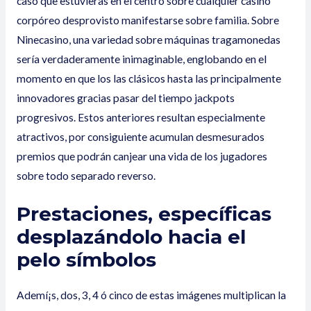
caso que estuvieras en el centro sobre cualquier casino
corpóreo desprovisto manifestarse sobre familia. Sobre
Ninecasino, una variedad sobre máquinas tragamonedas
serí­a verdaderamente inimaginable, englobando en el
momento en que los las clásicos hasta las principalmente
innovadores gracias pasar del tiempo jackpots
progresivos. Estos anteriores resultan especialmente
atractivos, por consiguiente acumulan desmesurados
premios que podrán canjear una vida de los jugadores
sobre todo separado reverso.
Prestaciones, específicas
desplazándolo hacia el
pelo símbolos
Ademí¡s, dos, 3, 4 ó cinco de estas imágenes multiplican la