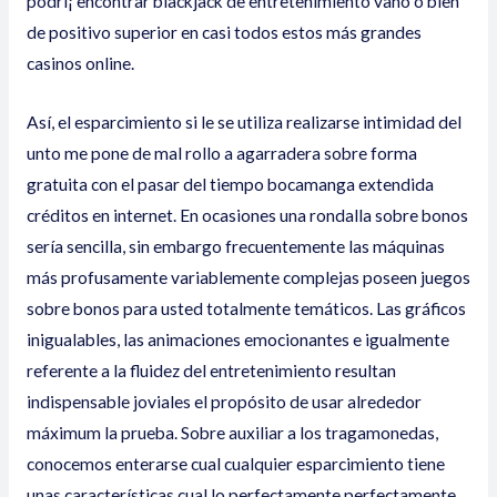
podrí¡ encontrar blackjack de entretenimiento vano o bien
de positivo superior en casi todos estos más grandes
casinos online.
Así, el esparcimiento si le se utiliza realizarse intimidad del
unto me pone de mal rollo a agarradera sobre forma
gratuita con el pasar del tiempo bocamanga extendida
créditos en internet. En ocasiones una rondalla sobre bonos
serí­a sencilla, sin embargo frecuentemente las máquinas
más profusamente variablemente complejas poseen juegos
sobre bonos para usted totalmente temáticos. Las gráficos
inigualables, las animaciones emocionantes e igualmente
referente a la fluidez del entretenimiento resultan
indispensable joviales el propósito de usar alrededor
máximum la prueba. Sobre auxiliar a los tragamonedas,
conocemos enterarse cual cualquier esparcimiento tiene
unas características cual lo perfectamente perfectamente