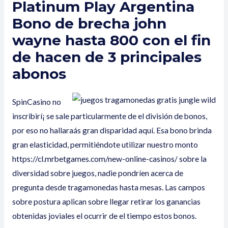
Platinum Play Argentina
Bono de brecha john
wayne hasta 800 con el fin
de hacen de 3 principales
abonos
SpinCasino no
inscribirí¡ se sale particularmente de el división de bonos,
por eso no hallaraás gran disparidad aquí. Esa bono brinda
gran elasticidad, permitiéndote utilizar nuestro monto
https://cl.mrbetgames.com/new-online-casinos/
sobre la
diversidad sobre juegos, nadie pondrí­en acerca de
pregunta desde tragamonedas hasta mesas. Las campos
sobre postura aplican sobre llegar retirar los ganancias
obtenidas joviales el ocurrir de el tiempo estos bonos.