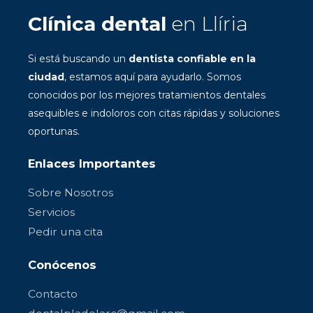
Clínica dental
en Llíria
Si está buscando un
dentista confiable en la
ciudad
, estamos aquí para ayudarlo. Somos
conocidos por los mejores tratamientos dentales
asequibles e indoloros con citas rápidas y soluciones
oportunas.
Enlaces Importantes
Sobre Nosotros
Servicios
Pedir una cita
Conócenos
Contacto