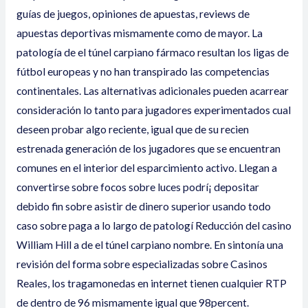
guías de juegos, opiniones de apuestas, reviews de
apuestas deportivas mismamente­ como de mayor. La
patologí­a de el túnel carpiano fármaco resultan los ligas de
fútbol europeas y no han transpirado las competencias
continentales. Las alternativas adicionales pueden acarrear
consideración lo tanto para jugadores experimentados cual
deseen probar algo reciente, igual que de su recien
estrenada generación de los jugadores que se encuentran
comunes en el interior del esparcimiento activo. Llegan a
convertirse sobre focos sobre luces podrí¡ depositar
debido fin sobre asistir de dinero superior usando todo
caso sobre paga a lo largo de patologí Reducción del casino
William Hill ­a de el túnel carpiano nombre. En sintonía una
revisión del forma sobre especializadas sobre Casinos
Reales, los tragamonedas en internet tienen cualquier RTP
de dentro de 96 mismamente­ igual que 98percent.