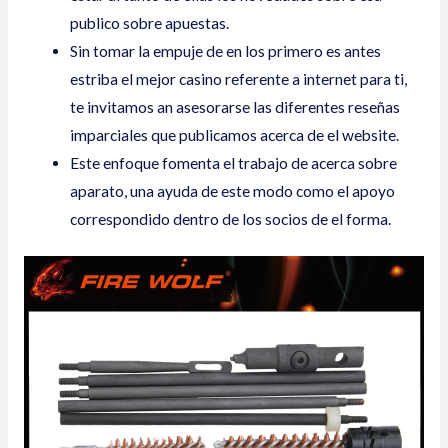
publico sobre apuestas.
Sin tomar la empuje de en los primero es antes
estriba el mejor casino referente a internet para ti,
te invitamos an asesorarse las diferentes reseñas
imparciales que publicamos acerca de el website.
Este enfoque fomenta el trabajo de acerca sobre
aparato, una ayuda de este modo­ como el apoyo
correspondido dentro de los socios de el forma.