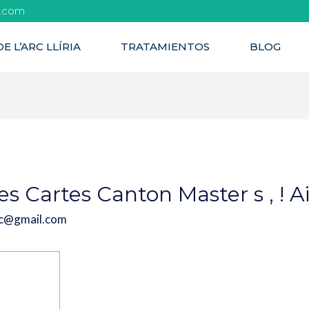
l.com
E L’ARC LLÍRIA
TRATAMIENTOS
BLOG
s Cartes Canton Master s , ! A
rc@gmail.com