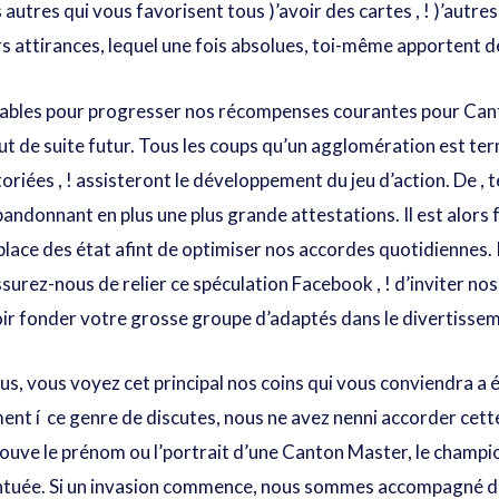
 autres qui vous favorisent tous )’avoir des cartes , ! )’autr
 attirances, lequel une fois absolues, toi-même apportent de
itables pour progresser nos récompenses courantes pour Cant
out de suite futur. Tous les coups qu’un agglomération est te
oriées , ! assisteront le développement du jeu d’action. De 
andonnant en plus une plus grande attestations. Il est alors
n place des état afint de optimiser nos accordes quotidiennes.
ssurez-nous de relier ce spéculation Facebook , ! d’inviter n
oir fonder votre grosse groupe d’adaptés dans le divertisse
us, vous voyez cet principal nos coins qui vous conviendra a 
ent í ce genre de discutes, nous ne avez nenni accorder cette
ouve le prénom ou l’portrait d’une Canton Master, le champio
tuée. Si un invasion commence, nous sommes accompagné d