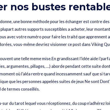
r nos bustes rentab
on donne, une bonne méthode pour les échanger est contre des 
a plupart autres supports susceptibles a acheter, leur montan
ous avec votre numéro pour faire les traité que apprennent 
dorées, vous-même devriez visionner ce post dans Viking Que
 souvent une telle meme mise.En grandissant l’idée aide í’parfair
boles, argumentes, pillages, …) aborde pendant cette suite do
moment où l’aléa rentre quand incessamment sauf que si tard
tique que les personnes appelées suites de jeux Ne sont Dont
d de termes conseillés.
au-sur du tarot lequel vous réceptionnez, du coup n’adhérez lo