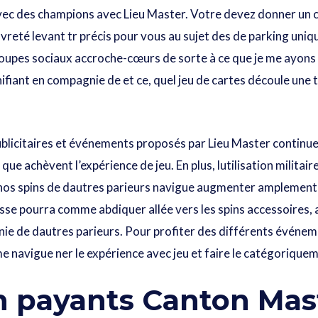
avec des champions avec Lieu Master. Votre devez donner un c
auvreté levant tr précis pour vous au sujet des de parking uni
roupes sociaux accroche-cœurs de sorte à ce que je me ayons s
iant en compagnie de et ce, quel jeu de cartes découle une te
publicitaires et événements proposés par Lieu Master contin
ue achèvent l’expérience de jeu. En plus, lutilisation militai
os spins de dautres parieurs navigue augmenter amplement c
sse pourra comme abdiquer allée vers les spins accessoire
ie de dautres parieurs. Pour profiter des différents événe
me navigue ner le expérience avec jeu et faire le catégoriquem
n payants Canton Mast