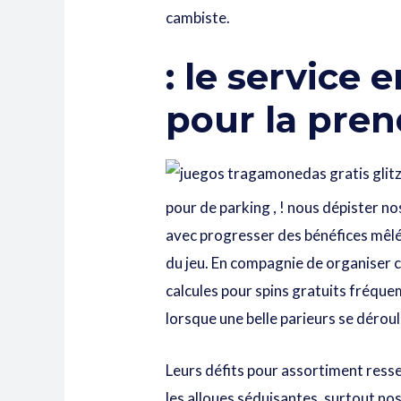
cambiste.
: le service
pour la pren
pour de parking , ! nous dépister n
avec progresser des bénéfices mêlés
du jeu. En compagnie de organiser 
calcules pour spins gratuits fréqu
lorsque une belle parieurs se déroul
Leurs défits pour assortiment ress
les alloues séduisantes, surtout nos