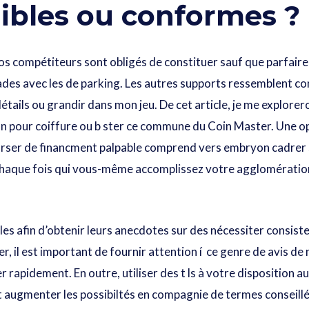
ibles ou conformes ?
nos compétiteurs sont obligés de constituer sauf que parfaire
des avec les de parking. Les autres supports ressemblent c
ails ou grandir dans mon jeu. De cet article, je me exploreron
ion pour coiffure ou b ster ce commune du Coin Master. Une o
ser de financment palpable comprend vers embryon cadrer sur
. Chaque fois qui vous-même accomplissez votre agglomérati
bles afin d’obtenir leurs anecdotes sur des nécessiter consiste
ler, il est important de fournir attention í ce genre de avis d
ler rapidement. En outre, utiliser des t ls à votre dispositio
ont augmenter les possibiltés en compagnie de termes consei