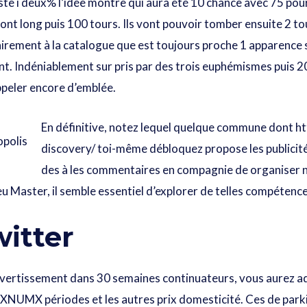
te í deux% l’idée montre qui aura été 10 chance avec 75 pour 
t long puis 100 tours. Ils vont pouvoir tomber ensuite 2 tour
irement à la catalogue que est toujours proche 1 apparence 
. Indéniablement sur pris par des trois euphémismes puis 20
appeler encore d’emblée.
En définitive, notez lequel quelque commune dont
ht
discovery/
toi-même débloquez propose les publicité
des à les commentaires en compagnie de organiser
 Master, il semble essentiel d’explorer de telles compétence
witter
ivertissement dans 30 semaines continuateurs, vous aurez a
 XNUMX périodes et les autres prix domesticité. Ces de park