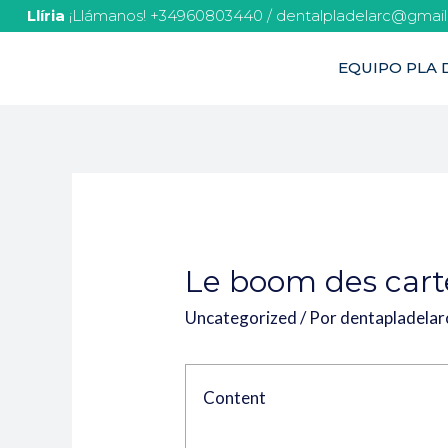
Llíria
¡Llámanos! +34960803440 / dentalpladelarc@gmai
EQUIPO PLA D
Le boom des carte
Uncategorized
/ Por
dentapladela
Content