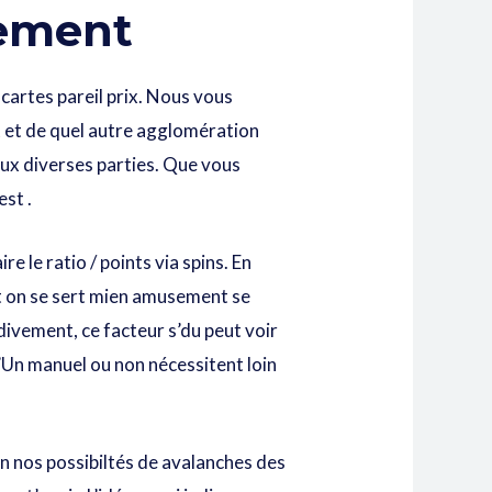
lement
cartes pareil prix. Nous vous
t et de quel autre agglomération
aux diverses parties. Que vous
st .
e le ratio / points via spins. En
nt on se sert mien amusement se
ivement, ce facteur s’du peut voir
’Un manuel ou non nécessitent loin
in nos possibiltés de avalanches des