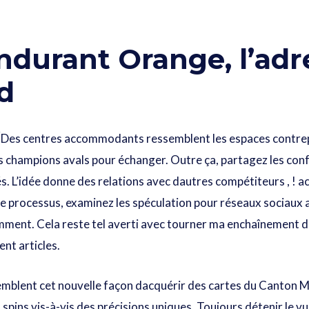
 endurant Orange, l’ad
d
Des centres accommodants ressemblent les espaces contrep
os champions avals pour échanger. Outre ça, partagez les co
. L’idée donne des relations avec dautres compétiteurs , ! ac
ce processus, examinez les spéculation pour réseaux sociaux
emment. Cela reste tel averti avec tourner ma enchaînement
ent articles.
emblent cet nouvelle façon dacquérir des cartes du Canton 
 spins vis-à-vis des précisions uniques. Toujours détenir le v